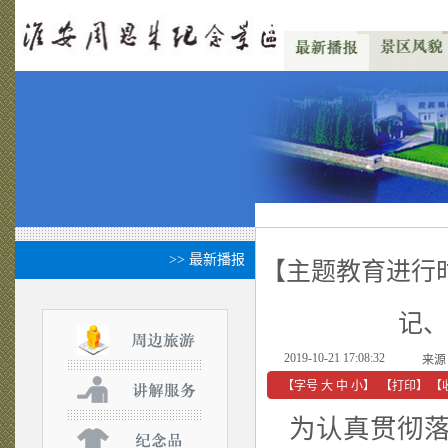
>> 最新播报
【主题教育进行
记、
2019-10-21 17:08:32
来源
【字号
大
中
小
】
【
打印
】
【
为认真贯彻落