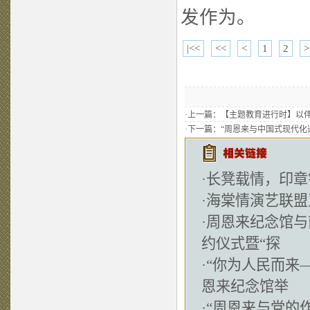
发作为。
|<<
<<
<
1
2
>
·上一篇：
【主题教育进行时】以伟
·下一篇：
“周恩来与中国式现代化
·
长凳载情，印章
·
海棠情演艺联盟
·
周恩来纪念馆与
约仪式暨“探
·
“你为人民而来
恩来纪念馆举
·
“周恩来与党的