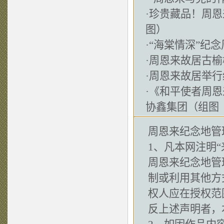
·
珍贵藏品！周恩
图）
·
“海棠情深”纪
·
周恩来故居古榆
·
周恩来故居举行
·
《和平使者周恩
协鑫集团（组图
周恩来纪念地管
1、凡本网注明“
周恩来纪念地管
制或利用其他方
权人应在授权范
反上述声明者，