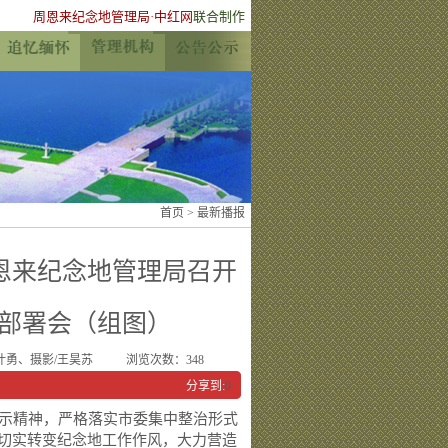
周恩来纪念地管理局
·
中红网
联合制作
首页
>
最新播报
恩来纪念地管理局召开
部署会（组图）
叶勇、摄影/王昊苏
浏览次数：
348
分享到:
0
示精神，严格落实市委集中整治形式
切实转变纪念地工作作风，大力营造