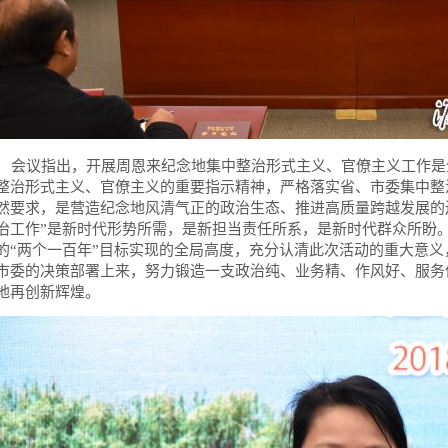
会议指出，开展周恩来纪念地集中整治形式主义、官僚主义工作是
整治形式主义、官僚主义的重要指示精神，严格落实省、市委集中整
然要求，是营造纪念地风清气正的政治生态、推进高质量跨越发展的
治工作”是新时代形势所需，是新担当责任所系，是新时代群众所盼
的“两个一百年”目标实现的全局高度，充分认清此次活动的重大意
市委的决策部署上来，努力锻造一支政治纯、业务精、作风好、服务
地再创新辉煌。