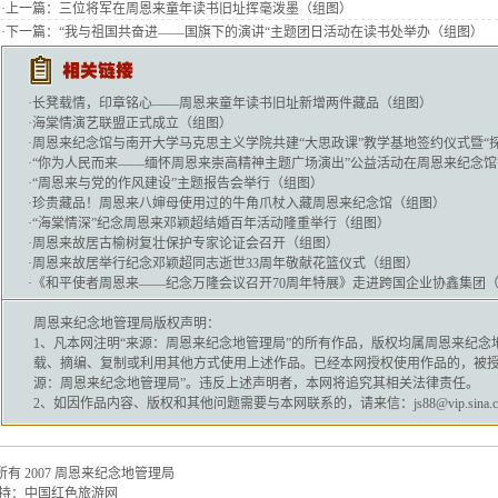
·上一篇：
三位将军在周恩来童年读书旧址挥毫泼墨（组图）
·下一篇：
“我与祖国共奋进——国旗下的演讲“主题团日活动在读书处举办（组图）
·
长凳载情，印章铭心——周恩来童年读书旧址新增两件藏品（组图）
·
海棠情演艺联盟正式成立（组图）
·
周恩来纪念馆与南开大学马克思主义学院共建“大思政课”教学基地签约仪式暨“
·
“你为人民而来——缅怀周恩来崇高精神主题广场演出”公益活动在周恩来纪念馆
·
“周恩来与党的作风建设”主题报告会举行（组图）
·
珍贵藏品！周恩来八婶母使用过的牛角爪杖入藏周恩来纪念馆（组图）
·
“海棠情深”纪念周恩来邓颖超结婚百年活动隆重举行（组图）
·
周恩来故居古榆树复壮保护专家论证会召开（组图）
·
周恩来故居举行纪念邓颖超同志逝世33周年敬献花篮仪式（组图）
·
《和平使者周恩来——纪念万隆会议召开70周年特展》走进跨国企业协鑫集团
周恩来纪念地管理局
版权声明：
1、凡本网注明“来源：
周恩来纪念地管理局
”的所有作品，版权均属
周恩来纪念
载、摘编、复制或利用其他方式使用上述作品。已经本网授权使用作品的，被授
源：
周恩来纪念地管理局
”。违反上述声明者，本网将追究其相关法律责任。
2、如因作品内容、版权和其他问题需要与本网联系的，请来信：js88@vip.sina.c
有 2007
周恩来纪念地管理局
持：
中国红色旅游网