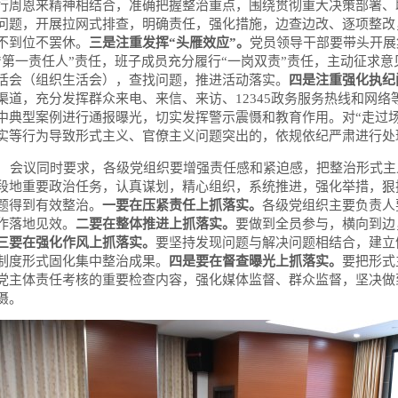
行周恩来精神相结合，准确把握整治重点，围绕贯彻重大决策部署、
问题，开展拉网式排查，明确责任，强化措施，边查边改、逐项整改
不到位不罢休。
三是注重发挥“头雁效应”。
党员领导干部要带头开展
“第一责任人”责任，班子成员充分履行“一岗双责”责任，主动征求
活会（组织生活会），查找问题，推进活动落实。
四是注重强化执纪
渠道，充分发挥群众来电、来信、来访、12345政务服务热线和网
中典型案例进行通报曝光，切实发挥警示震慑和教育作用。对“走过场
实等行为导致形式主义、官僚主义问题突出的，依规依纪严肃进行处
会议同时要求，各级党组织要增强责任感和紧迫感，把整治形式主
段地重要政治任务，认真谋划，精心组织，系统推进，强化举措，狠
题得到有效整治。
一要在压紧责任上抓落实。
各级党组织主要负责人
作落地见效。
二要在整体推进上抓落实。
要做到全员参与，横向到边
三要在强化作风上抓落实。
要坚持发现问题与解决问题相结合，建立
制度形式固化集中整治成果。
四是要在督查曝光上抓落实。
要把形式
党主体责任考核的重要检查内容，强化媒体监督、群众监督，坚决做
慑。