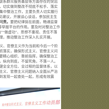
联系群众服务基层等方面存在的突出
，切实做到整改不彻底不松手、落实
集中整治工作，主要负责人切实履行
意见建议，开展谈心谈话，参加民主生
问责。
要把纪律挺在前面，畅通监督
络等举报平台的作用。要及时对整治工作
”“做虚功”、思想不重视、责任不落
理，推动整治工作深入扎实开展。
义、官僚主义作为当前和今后一个阶
抓落实，确保形式主义、官僚主义问
要精心组织、靠前指挥，确保整治工
，纵向到底，不留死角，不落一人。
健全全方位、全过程的监督体系，以
主义、官僚主义问题纳入全面从严治
到发现一起查处一起，形成有效震