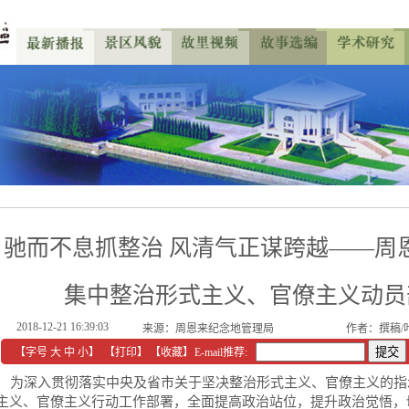
驰而不息抓整治 风清气正谋跨越——周
集中整治形式主义、官僚主义动员
2018-12-21 16:39:03
来源：
周恩来纪念地管理局
作者：撰稿/
【字号
大
中
小
】
【
打印
】
【收藏】
E-mail推荐:
为深入贯彻落实中央及省市关于坚决整治形式主义、官僚主义的指
主义、官僚主义行动工作部署，全面提高政治站位，提升政治觉悟，