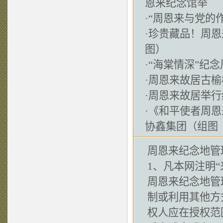
恩来纪念馆举
·
“周恩来与党的
·
珍贵藏品！周恩
图）
·
“海棠情深”纪
·
周恩来故居古榆
·
周恩来故居举行
·
《和平使者周恩
协鑫集团（组图
周恩来纪念地管
1、凡本网注明“
周恩来纪念地管
制或利用其他方
权人应在授权范