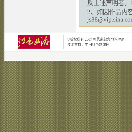
反上述声明者，
2、如因作品内
js88@vip.sina.c
©版权所有 2007
周恩来纪念地管理局
技术支持：
中国红色旅游网