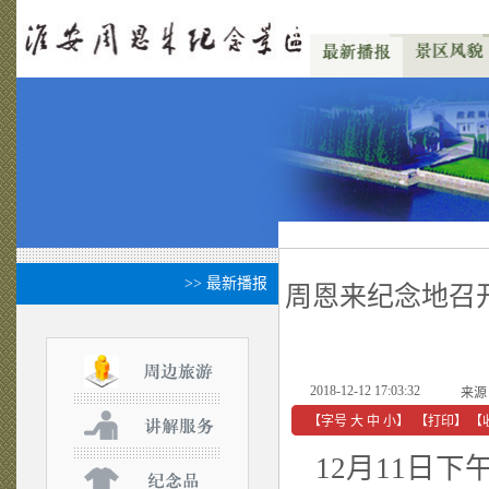
>> 最新播报
周恩来纪念地召
2018-12-12 17:03:32
来源
【字号
大
中
小
】
【
打印
】
【
12月11日下