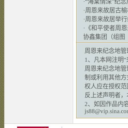
·
“海棠情深”纪
·
周恩来故居古榆
·
周恩来故居举行
·
《和平使者周恩
协鑫集团（组图
周恩来纪念地管
1、凡本网注明“
周恩来纪念地管
制或利用其他方
权人应在授权范
反上述声明者，
2、如因作品内
js88@vip.sina.c