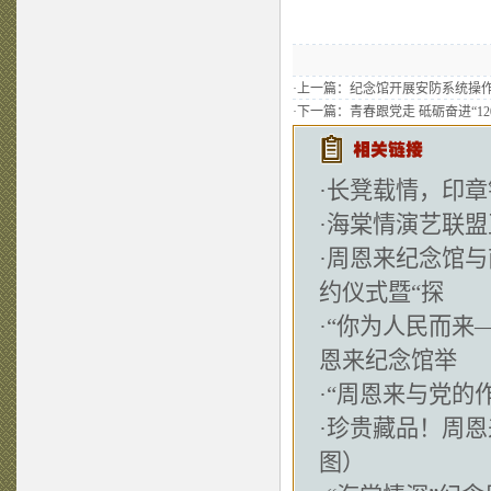
·上一篇：
纪念馆开展安防系统操
·下一篇：
青春跟党走 砥砺奋进“12
·
长凳载情，印章
·
海棠情演艺联盟
·
周恩来纪念馆与
约仪式暨“探
·
“你为人民而来
恩来纪念馆举
·
“周恩来与党的
·
珍贵藏品！周恩
图）