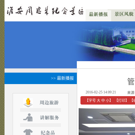
>> 最新播报
管
2016-02-25 14:09:21
来源
【字号
大
中
小
】
【
打印
】
【