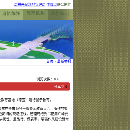
周恩来纪念地管理局
·
中红网
联合制作
首页
>
最新播报
浏览次数：
808
分享到:
0
政教育基地（德园）进行警示教育。
晓东在全市领导干部警示教育大会上所作的警
查期间的现场连线。管理局纪委书记周广峰要
讲党性、重品行、做表率，增强作风建设新常