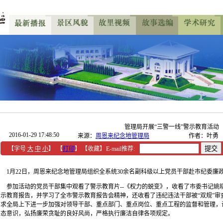
管理局开展“三警一线”警示教育活动
2016-01-29 17:48:50
来源：
周恩来纪念地管理局
作者：叶勇
【字号
大
中
小
】
【
打印
】
【收藏】
E-mail推荐:
1月22日，周恩来纪念地管理局组织全系统30余名副科级以上党员干部赴市纪委廉
参加活动的党员干部集中观看了警示教育片--《权力的蜕变》，收看了市委书记姚
示教育报告，并学习了全市警示教育报告会精神，还收看了违纪违法干部被“双规”审
求全局上下进一步加强对领导干部、重点部门、重点岗位、重点工程的监督和管理，
态意识，弘扬廉荣贪耻的良好风尚，严格执行廉洁自律各项规定。