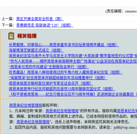
(责任编辑：cmsnews
·上一篇：
景区开展全面安全检查（图）
·下一篇：
青春跟党走 砥砺奋进“120”（组图）
·
长凳载情，印章铭心——周恩来童年读书旧址新增两件藏品（组图）
·
海棠情演艺联盟正式成立（组图）
·
周恩来纪念馆与南开大学马克思主义学院共建“大思政课”教学基地签约仪式暨“
·
“你为人民而来——缅怀周恩来崇高精神主题广场演出”公益活动在周恩来纪念馆
·
“周恩来与党的作风建设”主题报告会举行（组图）
·
珍贵藏品！周恩来八婶母使用过的牛角爪杖入藏周恩来纪念馆（组图）
·
“海棠情深”纪念周恩来邓颖超结婚百年活动隆重举行（组图）
·
周恩来故居古榆树复壮保护专家论证会召开（组图）
·
周恩来故居举行纪念邓颖超同志逝世33周年敬献花篮仪式（组图）
·
《和平使者周恩来——纪念万隆会议召开70周年特展》走进跨国企业协鑫集团
周恩来纪念地管理局
版权声明：
1、凡本网注明“来源：
周恩来纪念地管理局
”的所有作品，版权均属
周恩来纪念
载、摘编、复制或利用其他方式使用上述作品。已经本网授权使用作品的，被授
源：
周恩来纪念地管理局
”。违反上述声明者，本网将追究其相关法律责任。
2、如因作品内容、版权和其他问题需要与本网联系的，请来信：js88@vip.sina.c