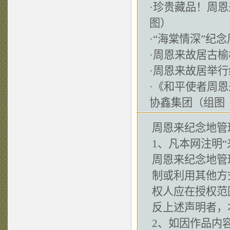
·
珍贵藏品！周恩
图）
·
“海棠情深”纪
·
周恩来故居古榆
·
周恩来故居举行
·
《和平使者周恩
协鑫集团（组图
周恩来纪念地管
1、凡本网注明“
周恩来纪念地管
制或利用其他方
权人应在授权范
反上述声明者，
2、如因作品内