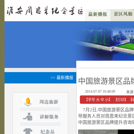
>> 最新播报
中国旅游景区品
2014-07-07 10:48:09
来源
【字号
大
中
小
】
【
打印
】
【
7月2日,中国旅游景区品
导服务人员对周恩来纪念景
中国旅游景区品牌提升咨询