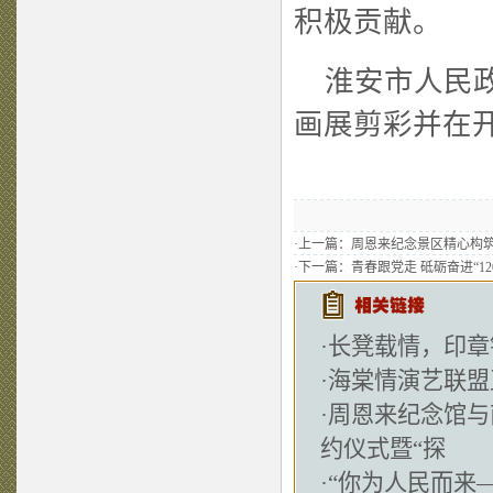
积极贡献。
淮安市人民政
画展剪彩并在
·上一篇：
周恩来纪念景区精心构筑
·下一篇：
青春跟党走 砥砺奋进“12
·
长凳载情，印章
·
海棠情演艺联盟
·
周恩来纪念馆与
约仪式暨“探
·
“你为人民而来