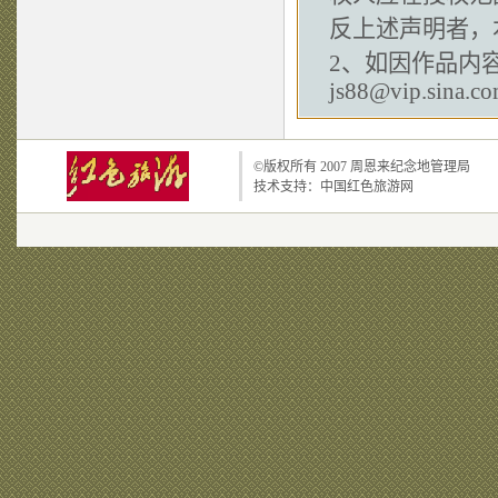
反上述声明者，
2、如因作品内
js88@vip.sina.c
©版权所有 2007
周恩来纪念地管理局
技术支持：
中国红色旅游网