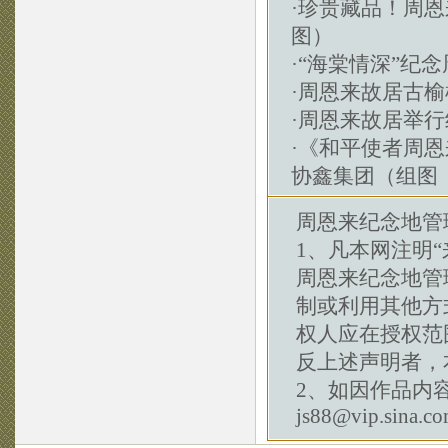
·
珍贵藏品！周恩
图）
·
“海棠情深”纪
·
周恩来故居古榆
·
周恩来故居举行
·
《和平使者周恩
协鑫集团（组图
周恩来纪念地管
1、凡本网注明“
周恩来纪念地管
制或利用其他方
权人应在授权范
反上述声明者，
2、如因作品内
js88@vip.sina.c