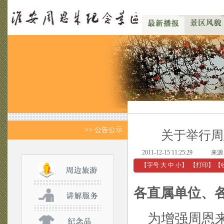
>> 公告公示
关于举行周
2011-12-15 11:25:29
来源
【字号
大
中
小
】
【
打印
】
【
各直属单位、
为增强周恩来