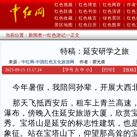
红色视频
|
红色博览
|
红色网群
|
作者
红色联播
|
红色书信
|
红色演讲
|
红色
红色收藏
|
红色格言
|
绿色景区
|
红色
景区地图
|
红色日历
|
红色图库
|
红色
当前位置：
新闻类
>>
红色游记
>>
正文
特稿：延安研学之旅
来源：
中红网-中国红色文化旅游网
作者：瞿光唐
2025-09-15 15:17:24
【字号
大
中
小
】
【
打印
】
【
投稿
今年暑假，我陪同孙辈，开展大西
那天飞抵西安后，租车上青兰高速
瀑布，傍晚入住延安旅游大厦，欣赏
秀。宝塔山是延安的标志性建筑，也
象征。站在宝塔山下，仰望那高耸的