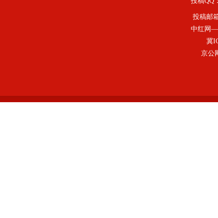
投稿QQ：4
投稿邮
中红网—
冀I
京公网