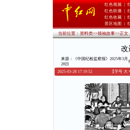
红色视频
|
红色联播
|
红色收藏
|
景区地图
|
当前位置：
资料类
>>
领袖故事
>>
正文
改
来源：《中国纪检监察报》2025年3月
28日
2025-03-28 17:19:52
【字号
大