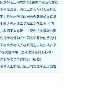
纪念何长工同志诞辰120周年座谈会在京
毛主席亲属、身边工作人员和人民群众
李力群同志与高岗同志合葬仪式在京举
中国人民志愿军第38军后代举办《“万
共和国不会忘记——纪念抗美援朝出国
先行者习仲勋在中国改革开放的历史时
王树声大将夫人杨炬同志告别仪式在京
“徐文惠大姐，您永远活在我们心中！
深切怀念李力群同志（组图）
各界人士前往八宝山与女红军王定国告