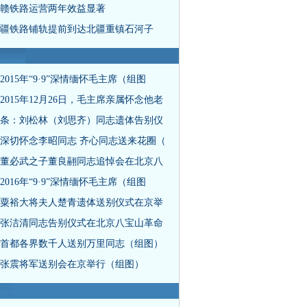
皖赣铁路运营两年效益显著
北疆铁路铺轨提前到达北疆重镇石河子
2015年“9·9”深情缅怀毛主席（组图
2015年12月26日，毛主席亲属怀念他老
条：刘松林（刘思齐）同志遗体告别仪
深切怀念李昭同志 齐心同志送来花圈（
董必武之子董良翮同志追悼会在北京八
2016年“9·9”深情缅怀毛主席（组图
粟裕大将夫人楚青遗体送别仪式在京举
张洁清同志告别仪式在北京八宝山革命
首都各界数千人送别万里同志（组图）
张震将军送别会在京举行（组图）