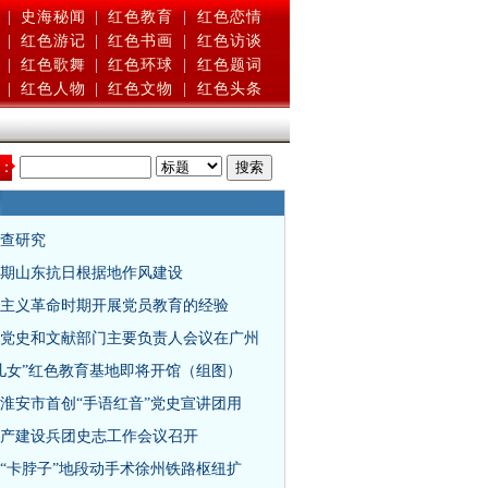
|
史海秘闻
|
红色教育
|
红色恋情
|
红色游记
|
红色书画
|
红色访谈
|
红色歌舞
|
红色环球
|
红色题词
|
红色人物
|
红色文物
|
红色头条
：
查研究
期山东抗日根据地作风建设
主义革命时期开展党员教育的经验
党史和文献部门主要负责人会议在广州
儿女”红色教育基地即将开馆（组图）
淮安市首创“手语红音”党史宣讲团用
产建设兵团史志工作会议召开
对“卡脖子”地段动手术徐州铁路枢纽扩