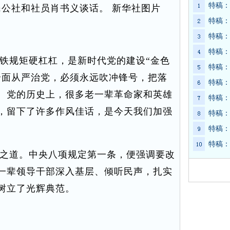
特稿：
公社和社员肖书义谈话。 新华社图片
特稿：
特稿：
特稿：
规矩硬杠杠，是新时代党的建设“金色
特稿：
全面从严治党，必须永远吹冲锋号，把落
特稿：
。党的历史上，很多老一辈革命家和英雄
特稿：
，留下了许多作风佳话，是今天我们加强
特稿：
特稿：
特稿：
之道。中央八项规定第一条，便强调要改
一辈领导干部深入基层、倾听民声，扎实
树立了光辉典范。