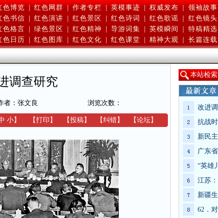
红色博览
|
红色网群
|
作者专栏
|
英模事迹
|
权威发布
|
领袖故事
红色书信
|
红色演讲
|
红色景区
|
红色诗词
|
红色歌谣
|
红色镜头
红色格言
|
绿色景区
|
红色精神
|
导游词集
|
英模瞬间
|
特稿精选
红色日历
|
红色图库
|
红色文化
|
红色课堂
|
精神大观
|
长篇连载
本
站检索
进调查研究
作者：张文良
浏览次数：
改进调
中
小
】
【
打印
】
【
投稿
】
【
纠错
】
【
论坛
】
抗战时
新民主
广东省
“英雄
江苏：
新疆生
62．