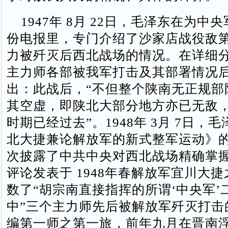
1947年 8月 22日，毛泽东在为中
份电报里，专门介绍了沙家店战役敌
力被歼灭后西北战场的情况。在详细
主力师各部被我军打击及其部署情况
出：此战后，“不但整个陕南无正规部
其空虚，即陕北大部分地方亦已无敌
时期已经过去”。1948年 3月 7日，
北大捷兼论解放军的新式整军运动》
次披露了中共中央对西北战场精确掌
评论发表于 1948年春解放军宜川大
数了“胡宗南直接指挥的所谓‘中央军’
中”三个主力师先后被解放军歼灭打击
编第一师之第一旅，前年九月在晋南