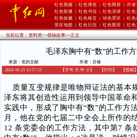
红色视频
|
红色博览
|
红色网群
|
作者
红色联播
|
红色书信
|
红色演讲
|
红色
红色收藏
|
红色格言
|
绿色景区
|
红色
景区地图
|
红色日历
|
红色图库
|
红色
当前位置：
资料类
>>
领袖故事
>>
正文
毛泽东胸中有“数”的工作方
来源：党的文献
作者：吕臻
2024-10-25 15:57:53
【字号
大
中
小
】
【
打印
】
【
投稿
质量互变规律是唯物辩证法的基本
泽东将其创造性运用到领导中国革命
实践中，形成了胸中有“数”的工作方法。
月，他在党的七届二中全会上所作的
12 条党委会的工作方法，其中第7 条