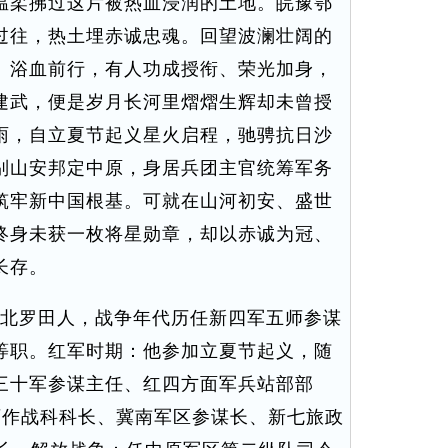
温柔拂过这片被热血浸润的土地。皖豫鄂
过往，热土埋赤诚忠魂。回望波澜壮阔的
、浴血前行，有人功成授衔、荣光加身，
建武，便是岁月长河里熠熠生辉却未曾授
雨，自立夏节起义星火启程，驰骋抗日沙
别山安邦定中原，身居兵团主官统筹军务
筑牢新中国根基。可就在山河初安、盛世
终身未获一枚将星勋章，却以赤诚为冠、
长存。
，湖北罗田人，战争年代历任新四军五师参谋
等职。红军时期：他参加立夏节起义，随
三十军参谋主任、红四方面军兵站部部
师作战科科长、冀南军区参谋长、新七旅政