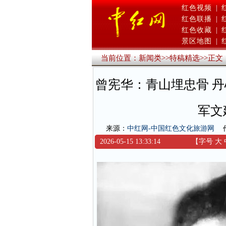
红色视频
|
红色联播
|
红色收藏
|
景区地图
|
当前位置：
新闻类
>>
特稿精选
>>
正文
曾宪华：青山埋忠骨 
军文
来源：
中红网-中国红色文化旅游网
2026-05-15 13:33:14
【字号
大