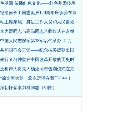
色基因 传播红色文化——红色基因传承
纪念何长工同志诞辰120周年座谈会在京
毛主席亲属、身边工作人员和人民群众
李力群同志与高岗同志合葬仪式在京举
中国人民志愿军第38军后代举办《“万
共和国不会忘记——纪念抗美援朝出国
先行者习仲勋在中国改革开放的历史时
王树声大将夫人杨炬同志告别仪式在京
“徐文惠大姐，您永远活在我们心中！
深切怀念李力群同志（组图）