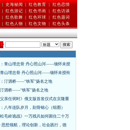
|
史海秘闻
|
红色教育
|
红色恋情
|
红色游记
|
红色书画
|
红色访谈
|
红色歌舞
|
红色环球
|
红色题词
|
红色人物
|
红色文物
|
红色头条
：
：青山埋忠骨 丹心照山河——缅怀未授
青山埋忠骨 丹心照山河——缅怀未授衔
：汀泗桥——“铁军”扬名之地
汀泗桥——“铁军”扬名之地
父亲任弼时》俄文版首发仪式在京隆重
：八年连队岁月，刻骨铭心（组图）
松毛岭诡战》一万残兵如何困住二十万
·思想领航，理论创新，社会践行，德