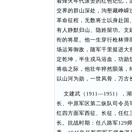
着烽火年代滚烫的红色记忆，
交界的群山深处，沟壑藏峥嵘
革命征程，无数将士以身赴国
有人静默归山、隐姓留功。文
衔的将星。他一生穿行枪林弹
场运筹御敌，随军千里挺进大
定乾坤，半生戎马浴血，功勋
将临之际，他壮年猝然陨落，
以山河为勋，一世风骨，万古
文建武（1911—1951）
长、中原军区第二纵队司令员
红四方面军西征、长征，任红
长。抗战时期：任八路军129