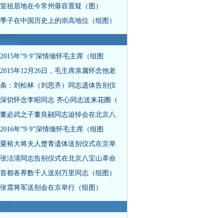
室祖居地在今常州毋容置疑（图）
季子在中国历史上的崇高地位（组图）
2015年“9·9”深情缅怀毛主席（组图
2015年12月26日，毛主席亲属怀念他老
条：刘松林（刘思齐）同志遗体告别仪
深切怀念李昭同志 齐心同志送来花圈（
董必武之子董良翮同志追悼会在北京八
2016年“9·9”深情缅怀毛主席（组图
粟裕大将夫人楚青遗体送别仪式在京举
张洁清同志告别仪式在北京八宝山革命
首都各界数千人送别万里同志（组图）
张震将军送别会在京举行（组图）