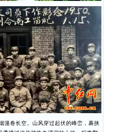
烟漫卷长空。山风穿过起伏的峰峦，裹挟