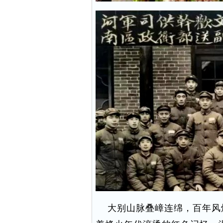
大别山脉叠嶂连绵，百年风