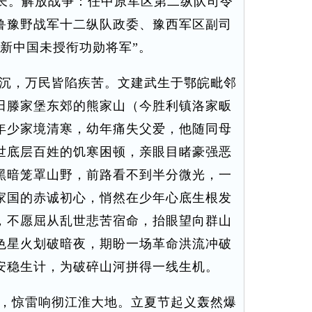
谋长。解放战争：任中原军区第二纵队司令
鲁豫野战军十二纵队政委、豫西军区副司
新中国未授衔功勋将军”。
沉沉，万民皆陷疾苦。文建武生于鄂皖毗邻
田滕家堡东郊的熊家山（今胜利镇洛家畈
年少家境清寒，幼年痛失父爱，他随同母
世底层百姓的饥寒困顿，亲眼目睹豪强恶
黑暗笼罩山野，前路看不到半分微光，一
家国的赤诚初心，悄然在少年心底生根发
，不愿屈从乱世悲苦宿命，抬眼望向群山
色星火划破暗夜，期盼一场革命洪流冲破
安稳生计，为破碎山河拼得一线生机。
长，惊雷响彻江淮大地。立夏节起义轰然爆