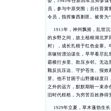
委，1945年任新四军五师参
员，参与中原突围；后任晋冀
令员，指挥豫西剿匪。被誉为“
1911年，神州飘摇，乱世
的乡野之间，故土植根湖北罗
村），成长扎根于红色金寨。
亲辗转漂泊谋生，早早看尽乱
霸横行乡里、欺压乡邻。无边
颗反抗压迫、守护苍生、报效
芽。他不甘困于山野庸碌度日
之外的远方，默默期盼一束赤
旧时代桎梏，为穷苦百姓挣得
1929年立夏，草木蓬勃生