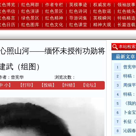
红色博览
|
红色网群
|
作者专栏
|
英模事迹
|
权威发布
|
领袖故事
红色书信
|
红色演讲
|
红色景区
|
红色诗词
|
红色歌谣
|
红色镜头
红色格言
|
绿色景区
|
红色精神
|
导游词集
|
英模瞬间
|
特稿精选
红色日历
|
红色图库
|
红色文化
|
红色课堂
|
精神大观
|
长篇连载
本
站检索
丹心照山河——缅怀未授衔功勋将
建武（组图）
曾宪华
特稿：
作者：曾宪华
浏览次数：
中
小
】
【
打印
】
【
投稿
】
【
纠错
】
【
论坛
】
周保平
特稿：
《我的
卜金宝
长征《
沁园春