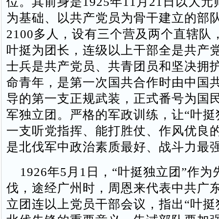
位。其前身是1925年11月21日以大
为基础、以共产党员为骨干建立的部
2100多人，设有三个营及两个直辖队
叶挺为团长，连级以上干部全是共产党
士兵是共产党员、共青团员和坚决拥
命青年，是第一次国共合作时由中国
导的第一支正规武装，正式番号为国
军独立团。严格的军政训练，让“叶挺
一支听党指挥、能打胜仗、作风优良
是北伐军中政治素质最好、战斗力最
1926年5月1日，“叶挺独立团”作
伐，途经广州时，周恩来代表中共广
立团连以上党员干部会议，指出“叶挺