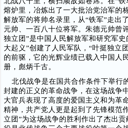
北战八千里，横扫顽敌如卷席。在“铁
熔炉里，冶炼出了一大批治党治军的
解放军的将帅名录里，从“铁军”走出
元帅、一百八十位将军。朱德元帅曾评
独立团”是中国人民解放军和研究军史的
大起义”创建了人民军队，“叶挺独立
的前驱，它的光辉业绩已载入中国人
册，彪炳千古。
北伐战争是在国共合作条件下举行
封建的正义的革命战争，在这场战争
大官兵表现了高度的爱国主义和为革
精神，共产党人更是起到了先锋模范作
立团”为这场战争的胜利作出了杰出贡