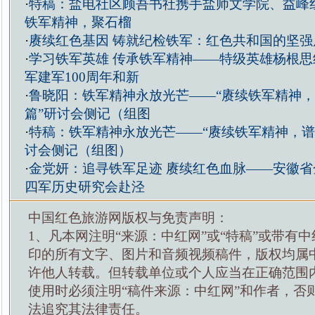
·
特稿：盐电社区顾吾书社携手盐师文学院、益峰
铁军精神，聚石榴
·
赓续红色基因 铸就纪检铁军：红色共和国的坚强
·
学习铁军英雄 传承铁军精神——特级英雄杨根思
军建军100周年和新
·
鲁晓阳：铁军精神永放光芒——“赓续铁军精神
篇”研讨会侧记（组图
·
特稿：铁军精神永放光芒——“赓续铁军精神，谱
讨会侧记（组图）
·
金党妍：追寻铁军足迹 赓续红色血脉——安徽省
四军历史研究会赴泾
中国红色旅游网版权与免责声明：
1、凡本网注明“来源：中红网”或“特稿”或带有中
印的所有文字、图片和音频视频稿件，版权均属
许他人转载。但转载单位或个人应当在正确范围
使用时必须注明“稿件来源：中红网”和作者，否
法追究其法律责任。