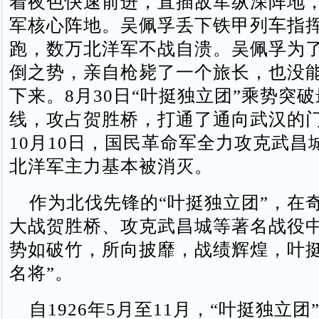
着夜色快速前进，直插敌军纵深阵地
军核心阵地。吴佩孚丢下铁甲列车指
跑，数万北洋军不战自溃。吴佩孚为
倒之势，亲自枪毙了一个旅长，也没
下来。8月30日“叶挺独立团”乘势突
线，攻占贺胜桥，打通了通向武汉的门户
10月10日，国民革命军全力攻克武昌
北洋军主力基本被消灭。
作为北伐先锋的“叶挺独立团”，在
大战贺胜桥、攻克武昌城等著名战役
势如破竹，所向披靡，战绩辉煌，叶挺
名将”。
自1926年5月至11月，“叶挺独立团