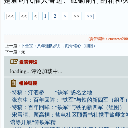
是新时代催人奋进、砥砺前行的精神
|<<
<<
<
1
2
>
>>
>>|
(责任编辑：cmsnews200
·上一篇：
卜金宝：八年连队岁月，刻骨铭心（组图）
·下一篇：无
loading...
评论加载中...
·
特稿：汀泗桥——“铁军”扬名之地
·
张东生：百年回眸：“铁军”与铁的新四军（组图
·
特稿：百年回眸：“铁军”与铁的新四军（组图）
·
宋雪晴、顾高桐：盐电社区顾吾书社携手盐师文
馆等开展“传铁军精