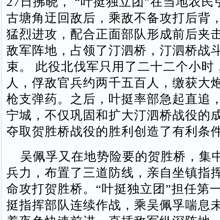
27日拂晓， “叶挺独立团”在当地农
古塘角迂回敌后，乘敌不备攻打后背
猛烈进攻，配合正面部队形成前后夹
敌军阵地，占领了汀泗桥，汀泗桥战
束。 此役北伐军只用了二十二个小时
人，俘敌官兵约两千五百人，缴获大
枪支弹药。之后，叶挺率部急起直追
宁城，不仅巩固和扩大汀泗桥战役的
夺取贺胜桥战役的胜利创造了有利条
吴佩孚又在地势险要的贺胜桥，集
兵力，布置了三道防线，亲自坐镇指
命攻打贺胜桥。“叶挺独立团”担任第
挺指挥部队连续作战，乘吴佩孚喘息