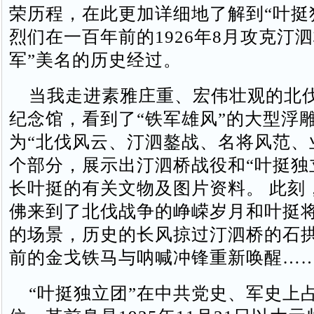
荣历程，在此更加详细地了解到“叶挺
烈们在一百年前的1926年8月攻克汀
军”美名的历史经过。
当我走进素雅庄重、宏伟壮观的北
纪念馆，看到了“铁军雄风”的大型浮
为“北伐风云、汀泗鏊战、名将风范、
个部分，展示出汀泗桥战役和“叶挺独
长叶挺的有关文物及图片资料。 此刻
佛来到了北伐战争的峥嵘岁月和叶挺
的场景，历史的长风掠过汀泗桥的石
前的金戈铁马与呐喊冲锋重新唤醒…
“叶挺独立团”在中共党史、军史上