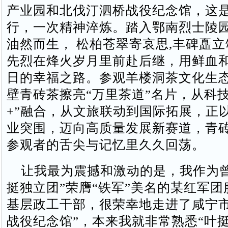
产业园和北伐汀泗桥战役纪念馆，这
行，一次精神淬炼。踏入鄂南烈士陵
油然而生， 松柏苍翠寄哀思,丰碑矗
先烈在烽火岁月里前赴后继，用鲜血
日的幸福之路。参观羊楼洞茶文化生
壁青砖茶擦亮“万里茶道”名片，从科技
+”融合，从文旅联动到国际拓展，正
业突围，迈向高质量发展新赛道，青
参观者的舌尖与记忆里久久回荡。
让我最为震撼和激动的是，我作为曾
挺独立团”荣膺“铁军”美名的某红军
基层政工干部，很荣幸地走进了咸宁市
战役纪念馆”，本来我就非常熟悉“叶