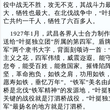
役中战无不胜，攻无不克，其战斗力
大，牺牲也最大。在北伐战争中，“叶
亡共约一千人，牺牲了六百多人。
1927年1月，武昌各界人士合力制作
送给“叶挺独立团”所属的第四军。盾
军”两个隶书大字，背面刻颂诗一首：
主义之花，四军伟绩，威震迩遐。能
怠夸，能受百姓，能救国家。摧锋陷
坚，革命抱负，如铁之肩，功用如铁
愿寿如铁，垂忆万年”。“铁军”美名
桥是北伐“铁军精神”的发源地，“叶挺
关键的战役就是汀泗桥战役，“叶挺独
军”最扬名的地方就是汀泗桥。