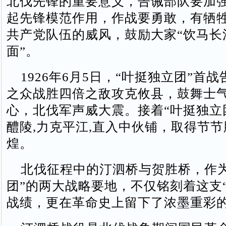
北伐先锋的重要意义，告诫部队要加
起先锋模范作用，作战要勇敢，有牺
共产党队伍的威风，鼓励大家“饮马长
面”。
1926年6月5日，“叶挺独立团”首
之众战胜四倍之敌攻克攸县，鼓舞士
心，北伐军声威大震。接着“叶挺独立
醴陵,力克平江,直入中伙铺，取得节
煌。
北伐征程中的汀泗桥与贺胜桥，作为
团”的两大战略要地，不仅铭刻着这支
战绩，更在革命史上留下了浓墨重彩