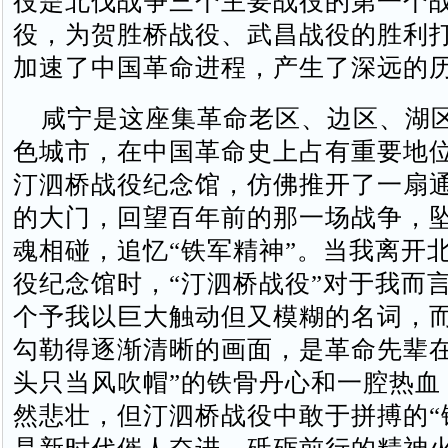
役是北伐战争三个主要战役的第一个
役，为贺胜桥战役、武昌战役的胜利
加速了中国革命进程，产生了深远的
咸宁是这座集革命老区、边区、湖
色城市，在中国革命史上占有重要地
汀泗桥战役纪念馆，仿佛推开了一扇
的大门，回望百年前的那一场战争，
魂相碰，追忆“铁军精神”。当我离开
役纪念馆时，“汀泗桥战役”对于我而
个予我以巨大触动但又模糊的名词，
勾勒得逐渐清晰的画面，是革命先辈在
头只当风吹帽”的铁骨丹心和一腔热血
然悲壮，但汀泗桥战役中敢于拼搏的“