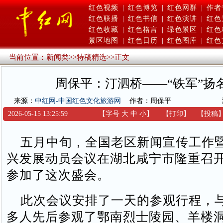
红色视频
|
红色博览
|
红色网群
|
作者
红色联播
|
红色书信
|
红色演讲
|
红色
红色收藏
|
红色格言
|
绿色景区
|
红色
景区地图
|
红色日历
|
红色图库
|
红色
当前位置：
新闻类
>>
特稿精选
>>
正文
周保平：汀泗桥——“铁军”扬
来源：
中红网-中国红色文化旅游网
作者：周保平
2026-05-15 13:25:59
【字号
大
中
小
】
【
打印
】
【
投稿
五月中旬，全国老区新闻宣传工作
兴发展动员会议在湖北咸宁市隆重召
参加了这次盛会。
此次会议安排了一天的参观行程，
多人先后参观了鄂南烈士陵园、羊楼