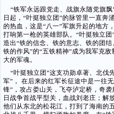
“铁军永远跟党走、战旗永随党旗飘
日起，“叶挺独立团”的脉管里一直奔
的热血，这是“八一”军旗升起的地方
打响第一枪的英雄部队。“叶挺独立团”
造出“铁的信念、铁的意志、铁的团结
铁的作风”的“五铁精神”成为我军克
大的军魂。
“叶挺独立团”这支功勋卓著、北伐先
军”， 在后来的红军长征途中是一往无
锋”，攻占娄山关，飞夺泸定桥，奇袭
日战争首战平型关，血战刘老庄；解
他们从东北的松花江，打到了海南的