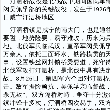
汀泗桥战役是北伐战争期间国民革
阀吴佩孚部的关键战役，发生于1926年
日咸宁汀泗桥地区。
汀泗桥镇是咸宁的南大门，也是通
要隘，地势险要，易守难攻，历来为
地。北伐军兵临武汉，直系军阀吴佩
万余人，依托三面环水、铁路横贯的
事，设置铁丝网封锁桥梁要道，死守待
北伐军攻打汀泗桥，是北伐中具有决
战。8月26日，第四军六个团对汀泗
击。敌军据险顽抗，吴佩孚亲临督战，
杀无赦”。双方隔桥对峙，争夺十分激
续冲锋 十多次，汀泗桥四次易手，双