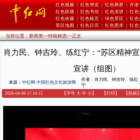
红色视频
|
红色博览
|
红色网群
|
作者
红色联播
|
红色书信
|
红色演讲
|
红色
红色收藏
|
红色格言
|
绿色景区
|
红色
景区地图
|
红色日历
|
红色图库
|
红色
当前位置：
新闻类
>>
特稿精选
>>
正文
肖力民、钟吉玲、练红宁：“苏区精神宣
宣讲（组图）
作者：肖力民、钟吉玲、练红
来源：
中红网-中国红色文化旅游网
宁
2026-04-08 17:19:15
【字号
大
中
小
】
【
打印
】
【
投稿