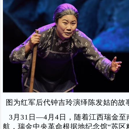
图为红军后代钟吉玲演绎陈发姑的故
3月31日—4月4日，随着江西瑞金
航，瑞金中央革命根据地纪念馆“苏区