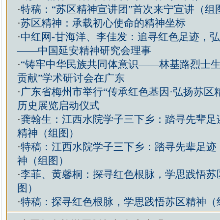
·
特稿：“苏区精神宣讲团”首次来宁宣讲（组
·
苏区精神：承载初心使命的精神坐标
·
中红网-甘海洋、李佳发：追寻红色足迹，
——中国延安精神研究会理事
·
“铸牢中华民族共同体意识——林基路烈士
贡献”学术研讨会在广东
·
广东省梅州市举行“传承红色基因·弘扬苏区
历史展览启动仪式
·
龚翰生：江西水院学子三下乡：踏寻先辈足
精神（组图）
·
特稿：江西水院学子三下乡：踏寻先辈足迹
神（组图）
·
李菲、黄馨桐：探寻红色根脉，学思践悟苏
图）
·
特稿：探寻红色根脉，学思践悟苏区精神（