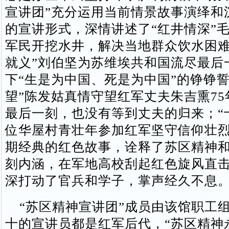
宣讲团”充分运用当前情景故事演绎和
的宣讲形式，深情讲述了“红井情深”
军民开挖水井，解决当地群众饮水困难
就义”刘伯坚为苏维埃共和国流尽最后
下“生是为中国、死是为中国”的铮铮誓
望”陈发姑真情守望红军丈夫朱吉熏7
最后一刻，也没有等到丈夫的归来；“
位华屋村青壮年参加红军坚守信仰壮
期经典的红色故事，诠释了苏区精神
刻内涵，在军地高校刮起红色旋风直
深打动了官兵和学子，掌声经久不息
“苏区精神宣讲团”成员由该馆职工
十的宣讲员都是红军后代，“苏区精神