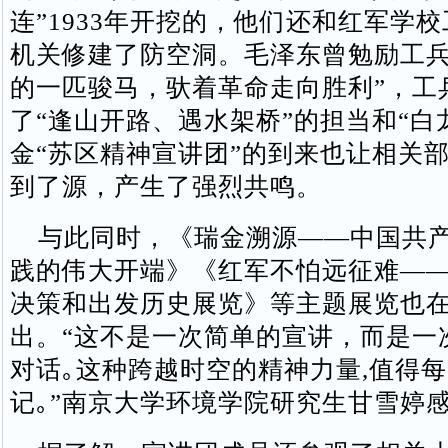
连”1933年开挖的，他们还和红军学
机关修建了防空洞。毛泽东曾勉励工兵
的一匹骏马，驮着革命走向胜利”，工
了“逢山开路、遇水架桥”的担当和“白
金“苏区精神宣讲团”的到来也让相关
到了源，产生了强烈共鸣。
与此同时，《瑞金溯源——中国共产
践的伟大开端》《红军不怕远征难—
决策和出发历史展览》等主题展览也
出。“这不是一次简单的宣讲，而是一
对话｡这种跨越时空的精神力量,值得
记｡”南京大学环境学院研究生甘雪婷