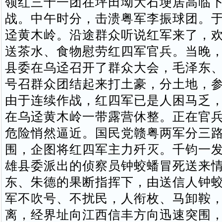
领红三十一团在坪田坳大石埂居高临
战。中午时分，击溃粤军李振球团。
迳黄木岭。沿途群众听说红军来了，
送茶水、食物慰劳红四军官兵。当晚
县委在乌迳召开了群众大会，毛泽东
号召群众团结起来打土豪，分土地，
由于连续作战，红四军已是人困马乏
在乌迳黄木岭一带露营休整。正在官
危险悄然逼近。国民党赣粤两军分三
围，企图将红四军主力歼灭。千钧一
雄县委派出的侦察员钟蛟蟠冒死送来
东、朱德的果断指挥下，由送信人钟
军不吹号、不扰民，人衔枚、马卸鞍
离，经界址向江西信丰方向迅速突围