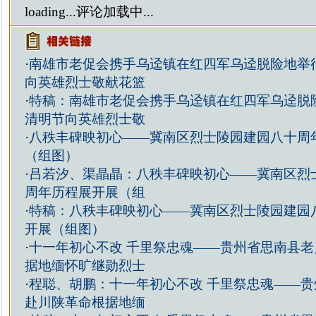
loading...
评论加载中...
·
南雄市老促会携手乌迳镇在红四军乌迳脱险地举行
向英雄烈士敬献花篮
·
特稿：南雄市老促会携手乌迳镇在红四军乌迳脱险
清明节向英雄烈士敬
·
八秩丰碑映初心——冀南区烈士陵园建园八十周
（组图）
·
吕若汐、渠晶晶：八秩丰碑映初心——冀南区烈
周年历程展开展（组
·
特稿：八秩丰碑映初心——冀南区烈士陵园建园
开展（组图）
·
十一年初心不改 千里祭忠魂——贵州省思南县老
据地缅怀旷继勋烈士
·
程聪、胡鹏：十一年初心不改 千里祭忠魂——贵
赴川陕革命根据地缅