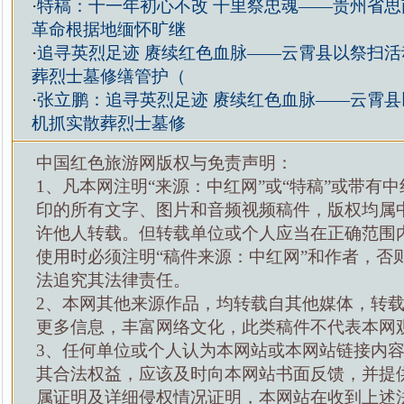
·
特稿：十一年初心不改 千里祭忠魂——贵州省思
革命根据地缅怀旷继
·
追寻英烈足迹 赓续红色血脉——云霄县以祭扫活
葬烈士墓修缮管护（
·
张立鹏：追寻英烈足迹 赓续红色血脉——云霄县
机抓实散葬烈士墓修
中国红色旅游网版权与免责声明：
1、凡本网注明“来源：中红网”或“特稿”或带有中
印的所有文字、图片和音频视频稿件，版权均属
许他人转载。但转载单位或个人应当在正确范围
使用时必须注明“稿件来源：中红网”和作者，否
法追究其法律责任。
2、本网其他来源作品，均转载自其他媒体，转
更多信息，丰富网络文化，此类稿件不代表本网
3、任何单位或个人认为本网站或本网站链接内
其合法权益，应该及时向本网站书面反馈，并提
属证明及详细侵权情况证明，本网站在收到上述