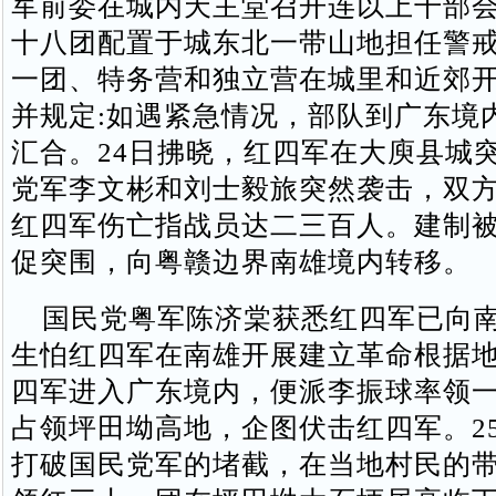
军前委在城内天主堂召开连以上干部
十八团配置于城东北一带山地担任警
一团、特务营和独立营在城里和近郊
并规定:如遇紧急情况，部队到广东境
汇合。24日拂晓，红四军在大庾县城
党军李文彬和刘士毅旅突然袭击，双
红四军伤亡指战员达二三百人。建制
促突围，向粤赣边界南雄境内转移。
国民党粤军陈济棠获悉红四军已向南
生怕红四军在南雄开展建立革命根据
四军进入广东境内，便派李振球率领
占领坪田坳高地，企图伏击红四军。2
打破国民党军的堵截，在当地村民的