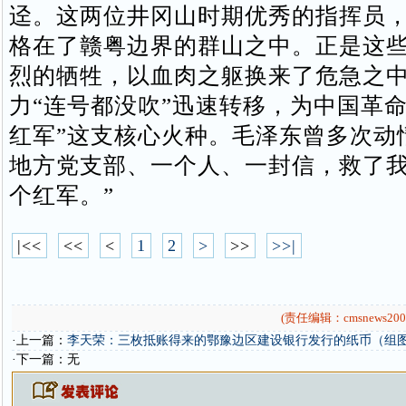
迳。这两位井冈山时期优秀的指挥员
格在了赣粤边界的群山之中。正是这
烈的牺牲，以血肉之躯换来了危急之
力“连号都没吹”迅速转移，为中国革命
红军”这支核心火种。毛泽东曾多次动
地方党支部、一个人、一封信，救了
个红军。”
|<<
<<
<
1
2
>
>>
>>|
(责任编辑：cmsnews200
·上一篇：
李天荣：三枚抵账得来的鄂豫边区建设银行发行的纸币（组
·下一篇：无