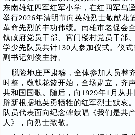
东南雄红四军红军小学，在红四军乌
举行2026年清明节向英雄烈士敬献花
革命先烈的丰功伟绩。南雄市老促会
镇政府党员干部、官门楼村党员干部
学少先队员共计130人参加仪式。仪
副书记刘俊主持。
脱险地庄严肃穆，全体参加人员整齐
时整，敬献花篮开始，全场肃立，齐
共和国国歌。随后，向1929年1月从
辟新根据地英勇牺牲的红军烈士默哀
队员代表面向纪念碑献唱《我们是共
人》，向烈士致敬。