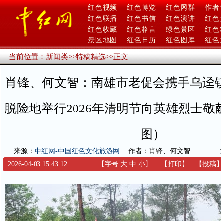
红色视频
|
红色博览
|
红色网群
|
作者
红色联播
|
红色书信
|
红色演讲
|
红色
红色收藏
|
红色格言
|
绿色景区
|
红色
景区地图
|
红色日历
|
红色图库
|
红色
当前位置：
新闻类
>>
特稿精选
>>
正文
肖锋、何文智：南雄市老促会携手乌迳
脱险地举行2026年清明节向英雄烈士
图）
来源：
中红网-中国红色文化旅游网
作者：肖锋、何文智
2026-04-03 15:43:12
【字号
大
中
小
】
【
打印
】
【
投稿