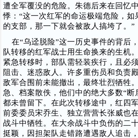
遭全军覆没的危险。朱德后来在回忆
悸：“这一次红军的命运极端危险，如
的支部，那一下就会被敌人搞垮了。”
在“乌迳脱险”这一历史事件的背后
队转移的红军战士用生命换来的生机
紧急转移时，部队需轻装疾行，且必
阻击、迷惑敌人。许多重伤员和负责
敌军合围前未能撤出，最终壮烈牺牲
急、档案散佚，他们中的绝大多数“断
都未曾留下。在此次转移途中，红四
前委委员宋乔生、独立营营长张威也
战斗中牺牲。在大余战斗中负伤的二
挺颖，因担架队走错路遭遇敌人追击