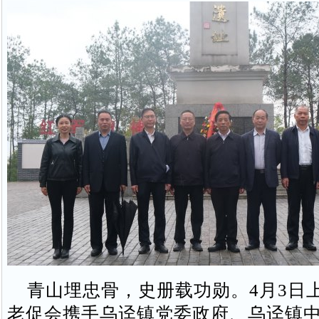
青山埋忠骨，史册载功勋。4月3日
老促会携手乌迳镇党委政府、乌迳镇