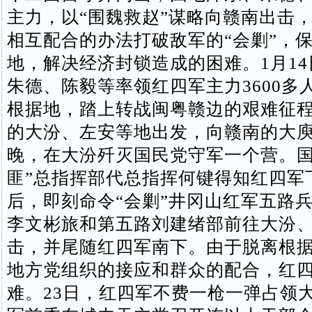
主力，以“围魏救赵”谋略向赣南出击
相互配合的办法打破敌军的“会剿”，
地，解决经济封锁造成的困难。1月1
朱德、陈毅等率领红四军主力3600多
根据地，踏上转战闽粤赣边的艰难征
的大汾、左安等地出发，向赣南的大
晚，在大汾歼灭国民党守军一个营。国
匪”总指挥部代总指挥何键得知红四军
后，即刻命令“会剿”井冈山红军五路
李文彬旅和第五路刘建绪部前往大汾
击，并尾随红四军南下。由于脱离根
地方党组织的接应和群众的配合，红
难。23日，红四军不费一枪一弹占领