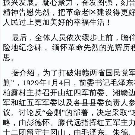
振兴发展。凝心聚力，奋发图强，刻
精神告慰先烈，把革命老区建设得更
人民过上更加美好的幸福生活！
最后，全体人员依次缓步上前，瞻仰
险地纪念碑， 缅怀革命先烈的光辉历
思。
据介绍，为了打破湘赣两省国民党军
剿”，1929年1月4日，前委书记毛泽
柏露村主持召开由红四军前委、湘赣
军和红五军军委以及各县县委负责人
议。讨论反“会剿”的部署，决定采取“
略，由彭德怀、滕代远指挥红五军主
十二团留守井冈山，由毛泽东、朱德