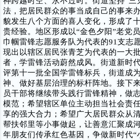
神跨越时空、永不过时。街道坚持“三
法，把居民群众的事当成自己的事来
貌发生八个方面的喜人变化，形成了
贵经验。地区形成以“金色夕阳”老党
巾帼雷锋志愿服务队为代表的91支志
现出以辖区居民张青芝为代表的一大
者，学雷锋活动蔚然成风。街道新时
评第十一批全国学雷锋标兵，街道成
神、做好基层治理的标杆阵地。接下
员干部将继续带头践行雷锋精神，做
模范；希望辖区单位主动担当社会责
享的强大合力；希望广大居民群众从
帮扶邻里等小事做起，让善意汇聚成
年朋友们传承红色基因，争做新时代“