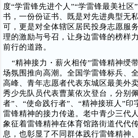
度“学雷锋先进个人”“学雷锋最美社区
书，一份份证书、既是对先进典型无
可，更是对全体辖区居民投身志愿服
理的激励与号召，让身边雷锋的榜样
前行的道路。
“精神接力・薪火相传”雷锋精神绶
场氛围推向高潮。全国学雷锋标兵、
高峰、青年志愿者代表东城区最美外
秀少先队员代表曹菓依次登台，分别佩
者”、“使命践行者”、“精神接班人”
雷锋精神的接力传递。老中青少三代
象征着雷锋精神在体育馆路街道代代
息，也彰显了不同群体践行雷锋精神