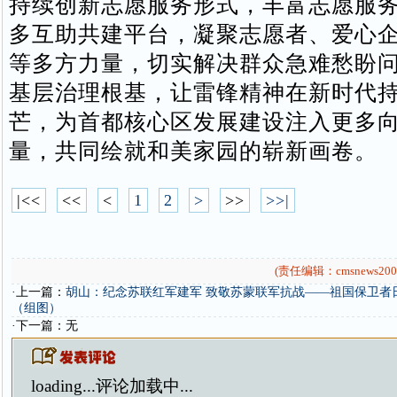
持续创新志愿服务形式，丰富志愿服
多互助共建平台，凝聚志愿者、爱心
等多方力量，切实解决群众急难愁盼
基层治理根基，让雷锋精神在新时代
芒，为首都核心区发展建设注入更多
量，共同绘就和美家园的崭新画卷。
|<<
<<
<
1
2
>
>>
>>|
(责任编辑：cmsnews200
·上一篇：
胡山：纪念苏联红军建军 致敬苏蒙联军抗战——祖国保卫者
（组图）
·下一篇：无
loading...
评论加载中...