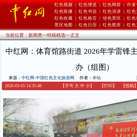
红色视频
|
红色博览
|
红色网群
|
作者
红色联播
|
红色书信
|
红色演讲
|
红色
红色收藏
|
红色格言
|
绿色景区
|
红色
景区地图
|
红色日历
|
红色图库
|
红色
当前位置：
新闻类
>>
特稿精选
>>
正文
中红网：体育馆路街道 2026年学雷锋
办（组图）
来源：
中红网-中国红色文化旅游网
作者：
本站
2026-03-05 14:35:48
【字号
大
中
小
】
【
打印
】
【
投稿