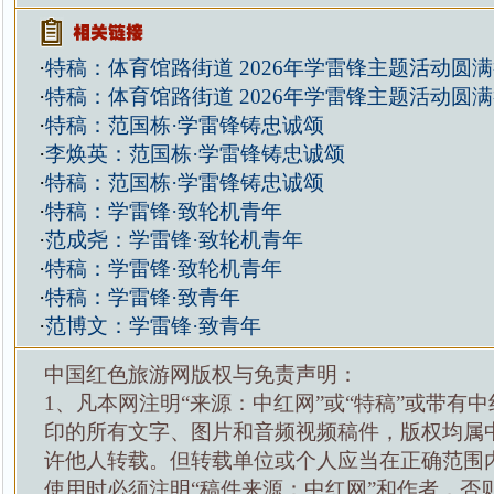
·
特稿：体育馆路街道 2026年学雷锋主题活动圆
·
特稿：体育馆路街道 2026年学雷锋主题活动圆
·
特稿：范国栋·学雷锋铸忠诚颂
·
李焕英：范国栋·学雷锋铸忠诚颂
·
特稿：范国栋·学雷锋铸忠诚颂
·
特稿：学雷锋·致轮机青年
·
范成尧：学雷锋·致轮机青年
·
特稿：学雷锋·致轮机青年
·
特稿：学雷锋·致青年
·
范博文：学雷锋·致青年
中国红色旅游网版权与免责声明：
1、凡本网注明“来源：中红网”或“特稿”或带有中
印的所有文字、图片和音频视频稿件，版权均属
许他人转载。但转载单位或个人应当在正确范围
使用时必须注明“稿件来源：中红网”和作者，否