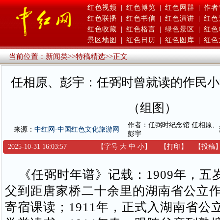
红色视频
|
红色博览
|
红色网群
|
作者
红色联播
|
红色书信
|
红色演讲
|
红色
红色收藏
|
红色格言
|
绿色景区
|
红色
景区地图
|
红色日历
|
红色图库
|
红色
当前位置：
新闻类
>>
特稿精选
>>
正文
任相原、彭宇：任弼时曾就读的作民小
（组图）
作者：任弼时纪念馆 任相原、
来源：
中红网-中国红色文化旅游网
彭宇
2025-10-31 16:03:57
【字号
大
中
小
】
【
打印
】
【
投稿
《任弼时年谱》记载：1909年，五
父到距唐家桥二十余里的湖南省公立
寄宿课读；1911年，正式入湖南省公