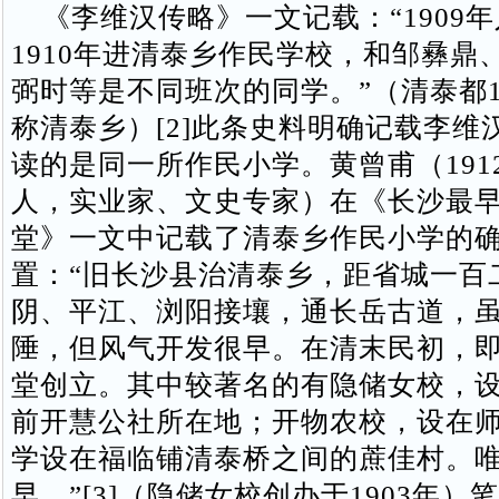
《李维汉传略》一文记载：“1909
1910年进清泰乡作民学校，和邹彝鼎
弼时等是不同班次的同学。”（清泰都1
称清泰乡）[2]此条史料明确记载李维
读的是同一所作民小学。黄曾甫（191
人，实业家、文史专家）在《长沙最
堂》一文中记载了清泰乡作民小学的
置：“旧长沙县治清泰乡，距省城一百
阴、平江、浏阳接壤，通长岳古道，
陲，但风气开发很早。在清末民初，
堂创立。其中较著名的有隐储女校，
前开慧公社所在地；开物农校，设在
学设在福临铺清泰桥之间的蔗佳村。
早。”[3]（隐储女校创办于1903年）