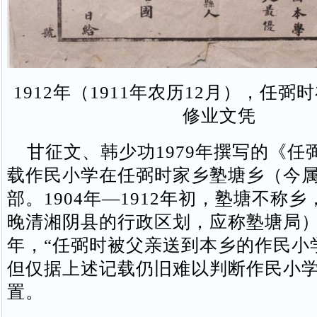
1912年（1911年农历12月），任
修业文凭
甘征文、韩少功1979年撰写的《任
载作民小学在任弼时家乡塾塘乡（今
部。1904年—1912年初，塾塘不称
晚清湘阴县的行政区划，应称塾塘局
年，“任弼时被父亲送到本乡的作民小学读
但仅据上述记载仍旧难以判断作民小
置。