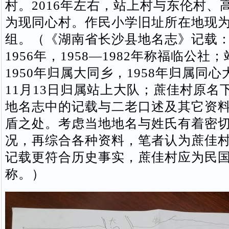
村。2016年左右，站上村与东伦村、
为现同心村。作民小学旧址所在地现
组。（《湖南省长沙县地名志》记载
1956年，1958—1982年称福临公社
1950年归属大同乡，1958年归属同心大
11月13日归属站上大队；蔗佳村原名下
地名志中的记载与二老口述及其它资
盾之处。考虑当地地名与姓氏有着密
况，再综合各种资料，笔者认为蔗佳
记载更符合历史事实，蔗佳村应为民
称。）