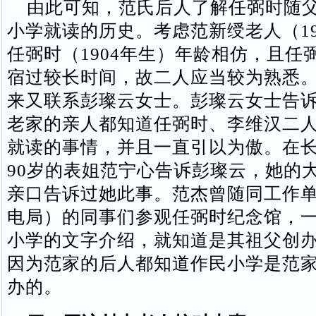
由此可知，范氏后人了解任弼时随父
小学就读的历史。考虑范新绶老人（19
任弼时（1904年生）年龄相仿，且任
宿过较长时间，故二人应当较为熟悉
来又联系彭璨云女士。彭璨云女士告
老家的亲人都知道任弼时、李维汉二
就读的事情，并且一直引以为傲。在
90岁的表姐范宁心告诉彭璨云，她的
亲口告诉过她此事。范杰曾随同工作
电局）的同事们参观任弼时纪念馆，
小学的文字介绍，就知道是其祖父创
因为范家的后人都知道作民小学是范
办的。