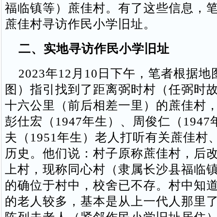
福临镇等）蔗佳村。有了这些信息，
蔗佳村寻访作民小学旧址。
二、实地寻访作民小学旧址
2023年12月10日下午，笔者根据
图）指引找到了距离弼时村（任弼时
十六公里（前后相差一里）的蔗佳村
彭仕宏（1947年生）、周俊仁（194
夫（1951年生）老人打听有关蔗佳村
历史。他们说：村子原称蔗佳村，后
上村，现称同心村（隶属长沙县福临
的确位于村中，校舍已不存。村中知
的老人较多，基本是从上一代人那里