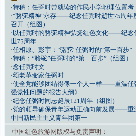
·
特稿：任弼时曾就读的作民小学地理位置考
·
“骆驼精神”永存——纪念任弼时逝世75周
召开（组图）
·
以任弼时的骆驼精神弘扬红色文化——纪念
世75周年
·
任相原、彭宇：“骆驼”任弼时的“第一百步”
·
特稿：“骆驼”任弼时的“第一百步”（组图）
·
念任弼时文
·
颂老革命家任弼时
·
使全党能够团结得像一个人一样——重温任
强党性问题的报告大纲》
·
纪念任弼时同志诞辰121周年（组图）
·
党的领导确保青年运动正确向前发展——重
中国新民主主义青年团第一
中国红色旅游网版权与免责声明：