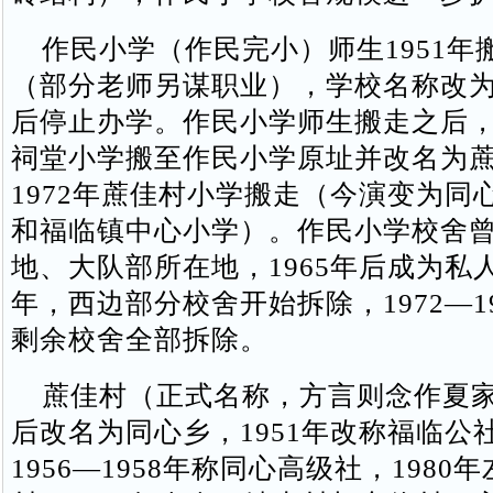
作民小学（作民完小）师生1951年
（部分老师另谋职业），学校名称改
后停止办学。作民小学师生搬走之后
祠堂小学搬至作民小学原址并改名为
1972年蔗佳村小学搬走（今演变为同
和福临镇中心小学）。作民小学校舍
地、大队部所在地，1965年后成为私人
年，西边部分校舍开始拆除，1972—1
剩余校舍全部拆除。
蔗佳村（正式名称，方言则念作夏家
后改名为同心乡，1951年改称福临公
1956—1958年称同心高级社，1980