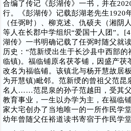
合编了传记《彭湖传》一书，并在202
行。《彭湖传》记载彭湖老先生1920
（任弼时）、柳克述、仇硕夫（湘阴
等人在长郡中学组织“爱国十人团”。[4
湖传》一书明确记载了任弼时随父就
历史：“范新绶出生于长沙县中西部的
临镇)。福临铺原名茯苓铺，因盛产茯
改名为福临铺。该镇北与杨开慧故居板
为开慧镇)毗邻。范新绶的曾祖父范昆
名人……范昆泉的孙子范越田，受其
教育事业，一生以办学为主，在福临
家大宅创办了当地唯一的一所作民学
幼年曾随父任裕道读书寄宿于作民学堂。