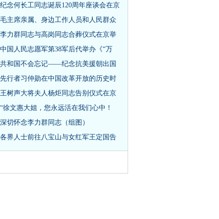
纪念何长工同志诞辰120周年座谈会在京
毛主席亲属、身边工作人员和人民群众
李力群同志与高岗同志合葬仪式在京举
中国人民志愿军第38军后代举办《“万
共和国不会忘记——纪念抗美援朝出国
先行者习仲勋在中国改革开放的历史时
王树声大将夫人杨炬同志告别仪式在京
“徐文惠大姐，您永远活在我们心中！
深切怀念李力群同志（组图）
各界人士前往八宝山与女红军王定国告