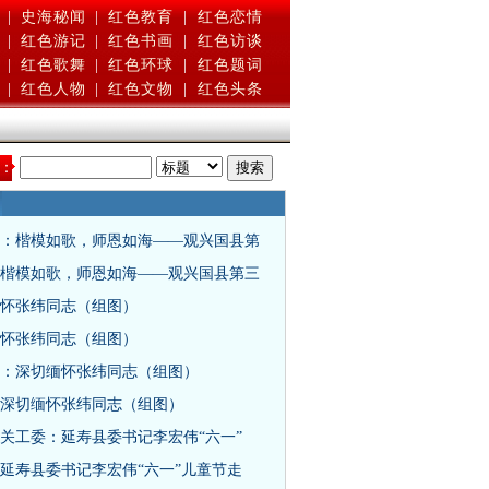
|
史海秘闻
|
红色教育
|
红色恋情
|
红色游记
|
红色书画
|
红色访谈
|
红色歌舞
|
红色环球
|
红色题词
|
红色人物
|
红色文物
|
红色头条
：
：楷模如歌，师恩如海——观兴国县第
楷模如歌，师恩如海——观兴国县第三
怀张纬同志（组图）
怀张纬同志（组图）
：深切缅怀张纬同志（组图）
深切缅怀张纬同志（组图）
关工委：延寿县委书记李宏伟“六一”
延寿县委书记李宏伟“六一”儿童节走