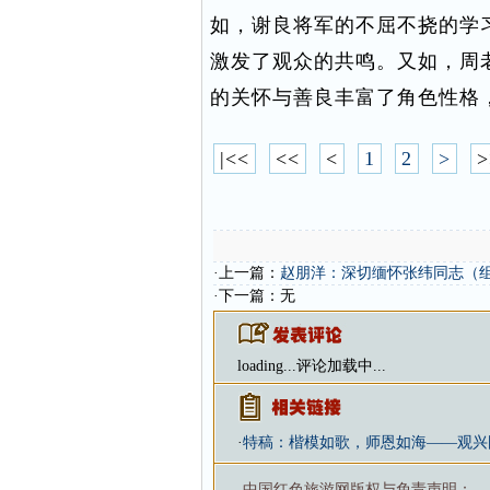
如，谢良将军的不屈不挠的学
激发了观众的共鸣。又如，周
的关怀与善良丰富了角色性格
|<<
<<
<
1
2
>
>
·上一篇：
赵朋洋：深切缅怀张纬同志（
·下一篇：无
loading...
评论加载中...
·
特稿：楷模如歌，师恩如海——观兴
中国红色旅游网版权与免责声明：