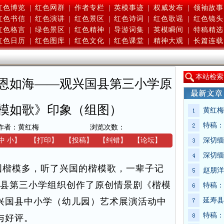
红色博览
|
红色网群
|
作者专栏
|
英模事迹
|
权威发布
|
领袖故事
红色书信
|
红色演讲
|
红色景区
|
红色诗词
|
红色歌谣
|
红色镜头
红色格言
|
绿色景区
|
红色精神
|
导游词集
|
英模瞬间
|
特稿精选
红色日历
|
红色图库
|
红色文化
|
红色课堂
|
精神大观
|
长篇连载
本
站检索
恩如海——观兴国县第三小学原
模如歌》印象（组图）
黄红梅
特稿：
作者：黄红梅
浏览次数：
中
小
】
【
打印
】
【
投稿
】
【
纠错
】
【
论坛
】
深切缅
深切缅
楷模多，听了兴国的楷模歌，一辈子记
赵朋洋
国县第三小学组织创作了原创情景剧《楷模
特稿：
兴国县中小学（幼儿园）艺术展演活动中
延寿县
特稿：
与好评。