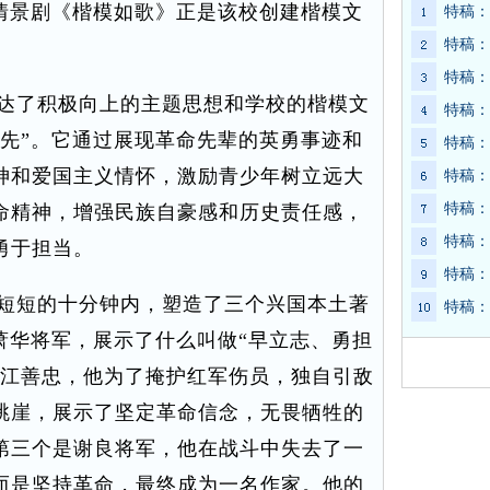
创情景剧《楷模如歌》正是该校创建楷模文
特稿：
特稿：
特稿：
达了积极向上的主题思想和学校的楷模文
特稿：
争先”。它通过展现革命先辈的英勇事迹和
特稿：
神和爱国主义情怀，激励青少年树立远大
特稿：
特稿：
命精神，增强民族自豪感和历史责任感，
特稿：
勇于担当。
特稿：
短短的十分钟内，塑造了三个兴国本土著
特稿：
萧华将军，展示了什么叫做“早立志、勇担
长江善忠，他为了掩护红军伤员，独自引敌
跳崖，展示了坚定革命信念，无畏牺牲的
第三个是谢良将军，他在战斗中失去了一
而是坚持革命，最终成为一名作家。他的