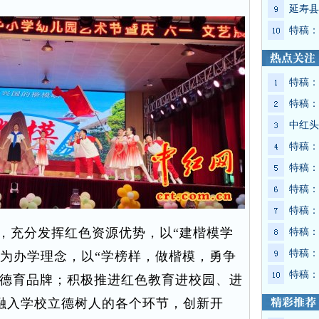
延寿县
特稿：
特稿：
特稿：
中红头
特稿：
特稿：
特稿：
特稿：
充分发挥红色资源优势，以“建楷模学
特稿：
特稿：
”为办学理念，以“学榜样，做楷模，勇争
特稿：
”德育品牌；积极推进红色教育进校园、进
融入学校立德树人的各个环节，创新开