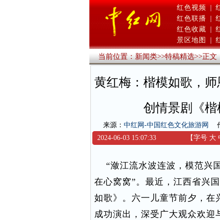
红色视频
|
红色联播
|
红色收藏
|
景区地图
|
当前位置：
新闻类
>>
特稿精选
>>
正文
黄红梅：楷模如歌，师
创情景剧《楷
来源：
中红网-中国红色文化旅游网
2024-06-03 15:07:33
【字号
大
“潋江流水波连波，模范兴国
在心窝窝”。最近，江西省兴
如歌》。六一儿童节前夕，在
成功演出，深受广大观众欢迎