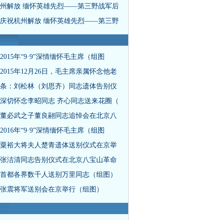
州解放 缅怀英雄先烈——第三野战军后
庆祝杭州解放 缅怀英雄先烈——第三野
2015年“9·9”深情缅怀毛主席（组图
2015年12月26日，毛主席亲属怀念他老
条：刘松林（刘思齐）同志遗体告别仪
深切怀念李昭同志 齐心同志送来花圈（
董必武之子董良翮同志追悼会在北京八
2016年“9·9”深情缅怀毛主席（组图
粟裕大将夫人楚青遗体送别仪式在京举
张洁清同志告别仪式在北京八宝山革命
首都各界数千人送别万里同志（组图）
张震将军送别会在京举行（组图）