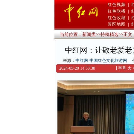
红色视频
|
红色联播
|
红色收藏
|
景区地图
|
当前位置：
新闻类
>>
特稿精选
>>
正文
中红网：让敬老爱老
来源：
中红网-中国红色文化旅游网
2024-05-20 14:53:38
【字号
大