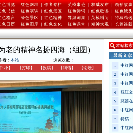
红色博览
|
红色网群
|
作者专栏
|
英模事迹
|
权威发布
|
领袖故事
红色书信
|
红色演讲
|
红色景区
|
红色诗词
|
红色歌谣
|
红色镜头
红色格言
|
绿色景区
|
红色精神
|
导游词集
|
英模瞬间
|
特稿精选
红色日历
|
红色图库
|
红色文化
|
红色课堂
|
精神大观
|
长篇连载
本
站检索
为老的精神名扬四海（组图）
作者：
本站
浏览次数：
中红网
中
小
】
【
打印
】
【
投稿
】
【
纠错
】
【
论坛
】
中红网
中红网
瓯江文
慈禧在
中红网
特稿：
中红网