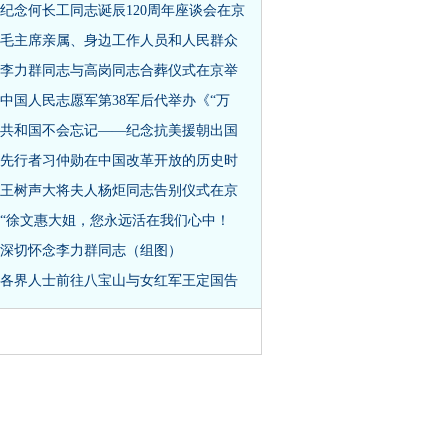
纪念何长工同志诞辰120周年座谈会在京
毛主席亲属、身边工作人员和人民群众
李力群同志与高岗同志合葬仪式在京举
中国人民志愿军第38军后代举办《“万
共和国不会忘记——纪念抗美援朝出国
先行者习仲勋在中国改革开放的历史时
王树声大将夫人杨炬同志告别仪式在京
“徐文惠大姐，您永远活在我们心中！
深切怀念李力群同志（组图）
各界人士前往八宝山与女红军王定国告