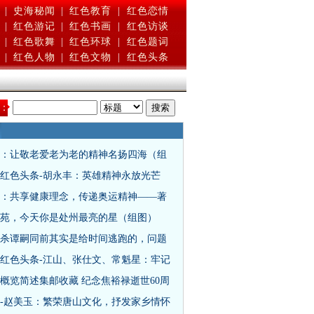
|
史海秘闻
|
红色教育
|
红色恋情
|
红色游记
|
红色书画
|
红色访谈
|
红色歌舞
|
红色环球
|
红色题词
|
红色人物
|
红色文物
|
红色头条
：
：让敬老爱老为老的精神名扬四海（组
红色头条-胡永丰：英雄精神永放光芒
：共享健康理念，传递奥运精神——著
苑，今天你是处州最亮的星（组图）
杀谭嗣同前其实是给时间逃跑的，问题
红色头条-江山、张仕文、常魁星：牢记
概览简述集邮收藏 纪念焦裕禄逝世60周
-赵美玉：繁荣唐山文化，抒发家乡情怀