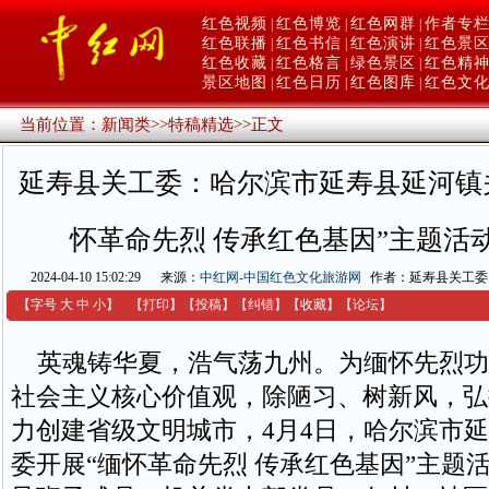
红色视频
红色博览
红色网群
作者专
|
|
|
红色联播
红色书信
红色演讲
红色景
|
|
|
红色收藏
红色格言
绿色景区
红色精
|
|
|
景区地图
红色日历
红色图库
红色文
|
|
|
当前位置：
新闻类
>>
特稿精选
>>
正文
延寿县关工委：哈尔滨市延寿县延河镇
怀革命先烈 传承红色基因”主题活
2024-04-10 15:02:29
来源：
中红网-中国红色文化旅游网
作者：延寿县关工委
【字号
大
中
小
】
【
打印
】
【
投稿
】
【
纠错
】
【收藏】
【
论坛
】
英魂铸华夏，浩气荡九州。为缅怀先烈功
社会主义核心价值观，除陋习、树新风，弘
力创建省级文明城市，4月4日，哈尔滨市
委开展“缅怀革命先烈 传承红色基因”主题