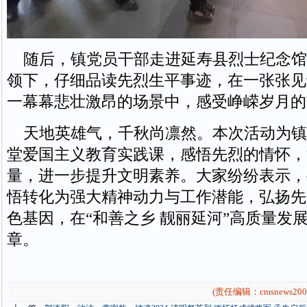
随后，镇党员干部走进延寿县烈士纪念馆
领下，仔细品读先烈生平事迹，在一张张见
一幕幕悲壮激昂的场景中，感受峥嵘岁月的
天地英雄气，千秋尚凛然。本次活动为镇
堂爱国主义教育实践课，感悟先烈的情怀，
量，进一步提升文明素养。大家纷纷表示，
悟转化为强大精神动力与工作潜能，弘扬先
色基因，在“和善之乡 靓丽延河”高质量发
章。
(责任编辑：cmsnews200