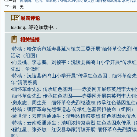
·上一篇：
郭添阳、池洁、童家乾：铸魂2024·清明祭英烈 缅怀杨成武将军 承先启
·下一篇：无
loading...
评论加载中...
·
特稿：哈尔滨市延寿县延河镇关工委开展“缅怀革命先烈 
活动（组图）
·
向显桃、李志鹏、刘祯宇：沅陵县鹤鸣山小学开展“传承
先烈，争做时
·
特稿：沅陵县鹤鸣山小学开展“传承红色基因，缅怀革命
年”清明祭奠
·
缅怀革命先烈 传承红色基因——赤委网开展祭英烈李大钊
·
缅怀革命先烈 传承红色基因——赤委网开展祭英烈李大钊
·
房永志、周生亮：缅怀革命先烈继遗志 传承红色基因担使
·
特稿：缅怀革命先烈继遗志 传承红色基因担使命（组图）
·
蒙世清：云南昭通师生：清明浓情祭英烈 红色基因永传承
·
特稿：云南昭通师生：清明浓情祭英烈 红色基因永传承（
·
程红星、张齐敏：红安县华家河镇开展“缅怀革命先烈赓续
图）