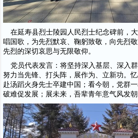
在延寿县烈士陵园人民烈士纪念碑前，大
唱国歌，为先烈默哀、鞠躬致敬，向先烈敬
先烈的深切哀思与无限敬仰。
党员代表发言：将坚持深入基层、深入群
努力当先锋、打头阵，展作为、立新功。忆
赴汤蹈火身先士卒建中国；看今朝，党群一
破难促发展；展未来，吾辈青年意气风发朝