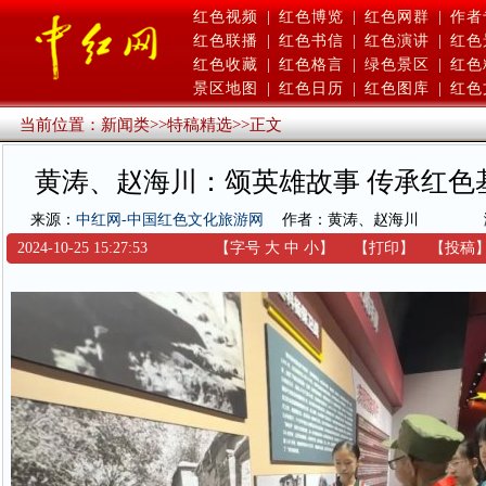
红色视频
|
红色博览
|
红色网群
|
作者
红色联播
|
红色书信
|
红色演讲
|
红色
红色收藏
|
红色格言
|
绿色景区
|
红色
景区地图
|
红色日历
|
红色图库
|
红色
当前位置：
新闻类
>>
特稿精选
>>
正文
黄涛、赵海川：颂英雄故事 传承红色
来源：
中红网-中国红色文化旅游网
作者：黄涛、赵海川
2024-10-25 15:27:53
【字号
大
中
小
】
【
打印
】
【
投稿