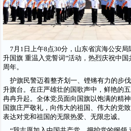
7月1日上午8点30分，山东省滨海公安局
升国旗 重温入党誓词”活动，热烈庆祝中国共
周年。
护旗民警迈着整齐划一、铿锵有力的步伐
升旗台。在庄严雄壮的国歌声中，鲜艳的五
冉冉升起。全体党员面向国旗以饱满的精神
国旗庄严敬礼，向伟大的祖国、伟大的党致
表达对党和祖国的无限热爱、无限忠诚。
“我志愿加入中国共产党，拥护党的纲领,