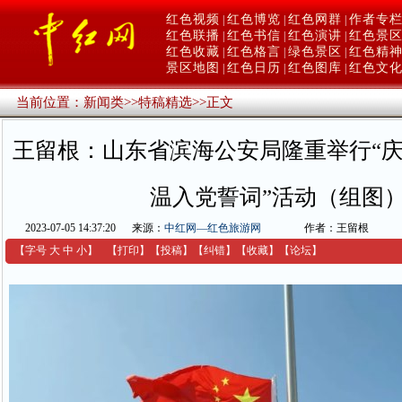
红色视频
红色博览
红色网群
作者专
|
|
|
红色联播
红色书信
红色演讲
红色景
|
|
|
红色收藏
红色格言
绿色景区
红色精
|
|
|
景区地图
红色日历
红色图库
红色文
|
|
|
当前位置：
新闻类
>>
特稿精选
>>
正文
王留根：山东省滨海公安局隆重举行“庆
温入党誓词”活动（组图
2023-07-05 14:37:20
来源：
中红网—红色旅游网
作者：王留根
【字号
大
中
小
】
【
打印
】
【
投稿
】
【
纠错
】
【收藏】
【
论坛
】