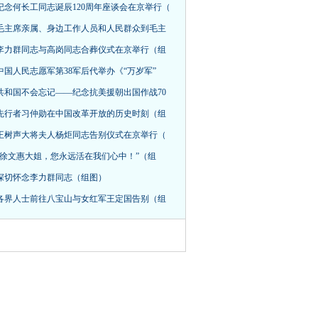
纪念何长工同志诞辰120周年座谈会在京举行（
毛主席亲属、身边工作人员和人民群众到毛主
李力群同志与高岗同志合葬仪式在京举行（组
中国人民志愿军第38军后代举办《“万岁军”
共和国不会忘记——纪念抗美援朝出国作战70
先行者习仲勋在中国改革开放的历史时刻（组
王树声大将夫人杨炬同志告别仪式在京举行（
“徐文惠大姐，您永远活在我们心中！”（组
深切怀念李力群同志（组图）
各界人士前往八宝山与女红军王定国告别（组