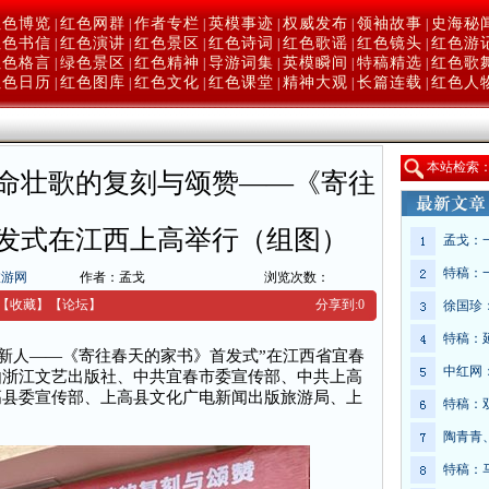
红色博览
红色网群
作者专栏
英模事迹
权威发布
领袖故事
史海秘
|
|
|
|
|
|
红色书信
红色演讲
红色景区
红色诗词
红色歌谣
红色镜头
红色游
|
|
|
|
|
|
红色格言
绿色景区
红色精神
导游词集
英模瞬间
特稿精选
红色歌
|
|
|
|
|
|
红色日历
红色图库
红色文化
红色课堂
精神大观
长篇连载
红色人
|
|
|
|
|
|
本
站检索
命壮歌的复刻与颂赞——《寄往
发式在江西上高举行（组图）
孟戈：
特稿：
旅游网
作者：孟戈
浏览次数：
【收藏】
【
论坛
】
分享到:
0
徐国珍
特稿：
代新人——《寄往春天的家书》首发式”在江西省宜春
中红网
由浙江文艺出版社、中共宜春市委宣传部、中共上高
高县委宣传部、上高县文化广电新闻出版旅游局、上
特稿：
陶青青
特稿：