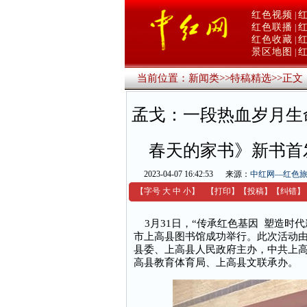
红色视频
|
红色联播
|
红色收藏
|
景区地图
|
当前位置：
新闻类
>>
特稿精选
>>
正文
孟戈：一段热血岁月生
春天的家书》新书首
2023-04-07 16:42:53
来源：
中红网—红色
【字号
大
中
小
】
【
打印
】
【
投稿
】
【
纠错
】
3月31日，“传承红色基因 塑造时
市上高县图书馆成功举行。此次活动
县委、上高县人民政府主办，中共上
高县教育体育局、上高县文联承办。