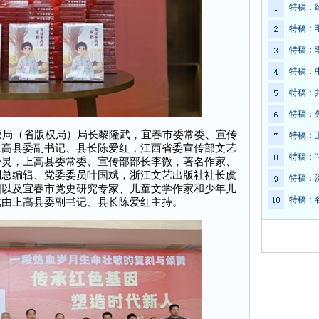
特稿：
特稿：
特稿：
特稿：
特稿：
特稿：
局（省版权局）局长黎隆武，宜春市委常委、宣传
特稿：
上高县委副书记、县长陈爱红，江西省委宣传部文艺
特稿：
舒炅，上高县委常委、宣传部部长李微，著名作家、
副总编辑、党委委员叶国斌，浙江文艺出版社社长虞
特稿：
国以及宜春市党史研究专家、儿童文学作家和少年儿
特稿：
式由上高县委副书记、县长陈爱红主持。