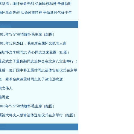
李华清：缅怀革命先烈 弘扬民族精神 争做新时
缅怀革命先烈 弘扬民族精神 争做新时代好少年
015年“9·9”深情缅怀毛主席（组图）
015年12月26日，毛主席亲属怀念他老人家
深切怀念李昭同志 齐心同志送来花圈（组图）
董必武之子董良翮同志追悼会在北京八宝山举行（
最后一位开国中将王秉璋同志遗体告别仪式在京举
老一辈革命家谭震林同志长子谭淮远病逝
想念伟人
感恩党
016年“9·9”深情缅怀毛主席（组图）
粟裕大将夫人楚青遗体送别仪式在京举行（组图）