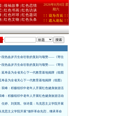
2026年8月8日 星
闻
领袖故事
红色恋情
|
|
期六
记
红色书画
红色访谈
|
|
舞
红色环球
红色题词
|
|
物
红色文物
红色头条
|
|
：
一段热血岁月生命壮歌的复刻与颂赞——《寄往
一段热血岁月生命壮歌的复刻与颂赞——《寄往
：延寿县为全省关心下一代教育基地揭牌（组图
延寿县为全省关心下一代教育基地揭牌（组图）
：双峰：积极组织中老年人开展红色健身旅游活
双峰：积极组织中老年人开展红色健身旅游活动
、任婷、刘英凯、张诗晨：马克思主义学院开展
马克思主义学院开展“缅怀革命先烈，继承革命