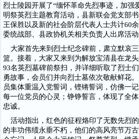
烈士陵园开展了“缅怀革命先烈事迹，加强
明祭英烈主题教育活动，县新联会党支部书
王保胜以及新的社会阶层代表人士共计60
委统战部、县政协机关相关负责人出席活动
大家首先来到烈士纪念碑前，肃立默哀三
篮。接着，大家又来到为解放宝清县在龙头
93名英烈墓碑前祭扫，并详细听取了烈士
勇故事，会员们并向烈士墓依次敬献鲜花。
员集体重温入党誓词，铿锵誓词，仿佛一记
每一位党员的心灵；铮铮誓言，体现了全体
忠诚。
活动指出，红色的征程烙印了无数先烈的
的丰功伟绩永垂不朽，他们的高风亮节万古