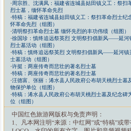
·
周宗胜、沈满凤：福建省连城县姑田镇义工：祭扫
烈士墓，缅怀革命先烈
·
特稿：福建省连城县姑田镇义工：祭扫革命烈士纪
怀革命先烈（组图）
·
清明祭扫革命烈士墓 缅怀先烈的丰功伟绩（组图）
·
徐国珍：慎终追远祭英烈 文明祭扫倡新风——延河
烈士墓活动（组图）
·
特稿：慎终追远祭英烈 文明祭扫倡新风——延河镇
士墓活动（组图）
·
许挺：两座传奇而悲壮的著名烈士墓
·
特稿：两座传奇而悲壮的著名烈士墓
·
汪德富、张丽：浠水县人民政府公布胡天桃烈士墓
物保护单位（组图）
·
特稿：浠水县人民政府公布胡天桃烈士墓及纪念碑
位（组图）
中国红色旅游网版权与免责声明：
1、凡本网注明“来源：中红网”或“特稿”或
LOGO、水印的所有文字、图片和音频视频