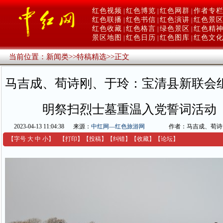
红色视频
红色博览
红色网群
作者专
|
|
|
红色联播
红色书信
红色演讲
红色景
|
|
|
红色收藏
红色格言
绿色景区
红色精
|
|
|
景区地图
红色日历
红色图库
红色文
|
|
|
当前位置：
新闻类
>>
特稿精选
>>
正文
马吉成、荀诗刚、于玲：宝清县新联会
明祭扫烈士墓重温入党誓词活动
2023-04-13 11:04:38
来源：
中红网—红色旅游网
作者：马吉成、荀诗
【字号
大
中
小
】
【
打印
】
【
投稿
】
【
纠错
】
【收藏】
【
论坛
】