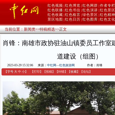
红色视频
红色博览
红色网群
作者专
|
|
|
红色联播
红色书信
红色演讲
红色景
|
|
|
红色收藏
红色格言
绿色景区
红色精
|
|
|
景区地图
红色日历
红色图库
红色文
|
|
|
当前位置：
新闻类
>>
特稿精选
>>
正文
肖锋：南雄市政协驻油山镇委员工作室
道建设（组图）
2023-03-29 15:32:06
来源：
中红网—红色旅游网
作者：肖锋
【字号
大
中
小
】
【
打印
】
【
投稿
】
【
纠错
】
【收藏】
【
论坛
】