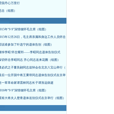
爱国丹心万里行
思念（组图）
015年“9·9”深情缅怀毛主席（组图）
015年12月26日，毛主席亲属和身边工作人员怀念
图说谁参加了叶选宁的遗体告别（组图）
痛悼李昭 怀念耀邦——李昭同志遗体告别仪式
深切怀念李昭同志 齐心同志送来花圈（组图）
董必武之子董良翮同志追悼会在北京八宝山举行（
最后一位开国中将王秉璋同志遗体告别仪式在京举
老一辈革命家谭震林同志长子谭淮远病逝
016年“9·9”深情缅怀毛主席（组图）
粟裕大将夫人楚青遗体送别仪式在京举行（组图）