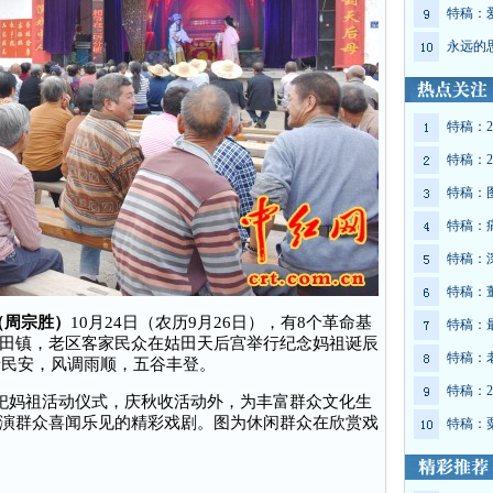
特稿：
永远的
特稿：2
特稿：2
特稿：
特稿：
特稿：
特稿：
电（周宗胜）
10月24日（农历9月26日），有8个革命基
特稿：
田镇，老区客家民众在姑田天后宫举行纪念妈祖诞辰
特稿：
泰民安，风调雨顺，五谷丰登。
特稿：2
祀妈祖活动仪式，庆秋收活动外，为丰富群众文化生
演群众喜闻乐见的精彩戏剧。图为休闲群众在欣赏戏
特稿：