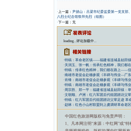
·上一篇：
尹拯山：吕梁市纪委监委第一党支部
八烈士纪念馆祭拜先烈（组图）
·下一篇：无
loading...
评论加载中...
·
特稿：革命老区镇——福建省连城县姑田镇
·
关润玉、张一帆：传承红色精神，我们都
·
特稿：传承红色精神，我们都在路上——
·
南雄市老促会赴穗参观《丰碑与伟业—广
·
肖锋：南雄市老促会赴穗参观《丰碑与伟
·
特稿：南雄市老促会赴穗参观《丰碑与伟
·
周宗胜、郑一平：福建省连城县姑田镇：举
·
文朝顺、卢洲：红六军团后代组团踏访父辈
·
特稿：红六军团后代组团踏访父辈足迹 革
·
赵林：红色小山村联盟到上虞调研革命老
中国红色旅游网版权与免责声明：
1、凡本网注明“来源：中红网”或“
音频视频稿件，版权均属中红网所有