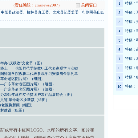
特稿：
(责任编辑：cmsnews2007)
关闭窗口
、中阳县政法委、柳林县直工委、文水县纪委监委一行到黑茶山四
特稿：
特稿：
特稿：
特稿：
特稿：
特稿：
举办“庆秋收”文化节（图）
特稿：
在路上——信阳师范学院教职工代表参观学习安徽
信阳师范学院教职工代表参观学习安徽省金寨县革
特稿：
东革命老区图片展》（组图）
业—广东革命老区图片展》（组图）
特稿：
业—广东革命老区图片展》（组图）
办2019年建档立卡贫困户农产品展销会（图）
足迹 革命老区换新颜（组图）
命老区换新颜（组图）
区村建设（组图）
特稿”或带有中红网LOGO、水印的所有文字、图片和
，允许他人转载。但转载单位或个人应当在正确范