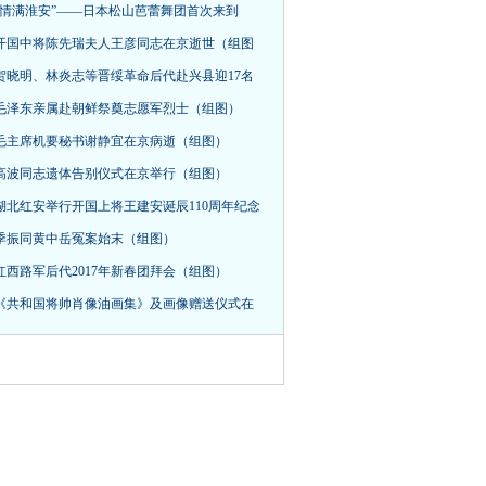
“情满淮安”——日本松山芭蕾舞团首次来到
开国中将陈先瑞夫人王彦同志在京逝世（组图
贺晓明、林炎志等晋绥革命后代赴兴县迎17名
毛泽东亲属赴朝鲜祭奠志愿军烈士（组图）
毛主席机要秘书谢静宜在京病逝（组图）
高波同志遗体告别仪式在京举行（组图）
湖北红安举行开国上将王建安诞辰110周年纪念
季振同黄中岳冤案始末（组图）
红西路军后代2017年新春团拜会（组图）
《共和国将帅肖像油画集》及画像赠送仪式在