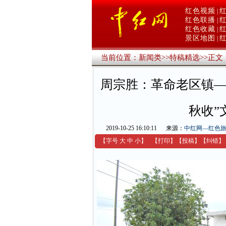
红色视频
|
红色联播
|
红色收藏
|
景区地图
|
当前位置：
新闻类
>>
特稿精选
>>
正文
周宗胜：革命老区镇—
秋收”
2019-10-25 16:10:11
来源：
中红网—红色
【字号
大
中
小
】
【
打印
】
【
投稿
】
【
纠错
】