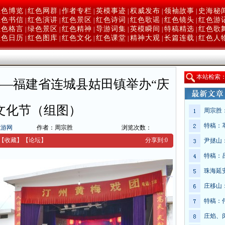
红色博览
红色网群
作者专栏
英模事迹
权威发布
领袖故事
史海秘
|
|
|
|
|
|
红色书信
红色演讲
红色景区
红色诗词
红色歌谣
红色镜头
红色游
|
|
|
|
|
|
红色格言
绿色景区
红色精神
导游词集
英模瞬间
特稿精选
红色歌
|
|
|
|
|
|
红色日历
红色图库
红色文化
红色课堂
精神大观
长篇连载
红色人
|
|
|
|
|
|
本
站检索
—福建省连城县姑田镇举办“庆
文化节（组图）
周宗胜
特稿：
旅游网
作者：周宗胜
浏览次数：
【收藏】
【
论坛
】
分享到:
0
尹拯山
特稿：
珠海延
庄移山
特稿：
庄焰、