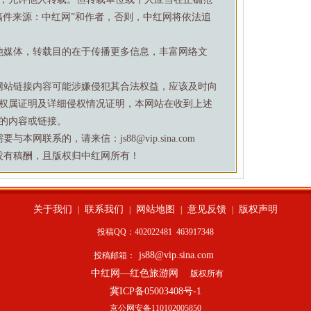
稿件来源：中红网”和作者，否则，中红网将依法追
他媒体，转载目的在于传播更多信息，丰富网络文
网站链接内容可能涉嫌侵犯其合法权益，应该及时向
权属证明及详细侵权情况证明，本网站在收到上述
的内容或链接。
网联系的，请来信：js88@vip.sina.com
没有稿酬，且版权归中红网所有！
关于我们
联系我们
网站地图
意见反馈
版权声明
|
|
|
|
投稿QQ：402022481
463917348
js88@vip.sina.com
投稿邮箱：
中红网—红色旅游网
版权所有
冀ICP备05003408号-1
京公网安备110102005850