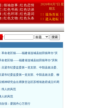
2026年8月7日 星
闻
领袖故事
红色恋情
|
|
期五
记
红色书画
红色访谈
|
|
舞
红色环球
红色题词
|
|
物
红色文物
红色头条
|
|
：
：革命老区镇——福建省连城县姑田镇举办“庆
革命老区镇——福建省连城县姑田镇举办“庆秋
：吕梁市纪委监委第一党支部、中阳县政法委、
吕梁市纪委监委第一党支部、中阳县政法委、柳
安精神研究会出席陕甘边区苏维埃政府成立85周
：伟人的风范
伟人的风范
闵自强：爱国丹心万里行