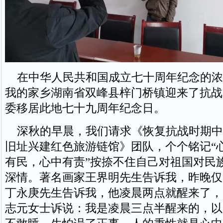
在中华人民共和国成立七十周年纪念的浓
我的家乡湖南省双峰县梓门桥镇迎来了抗战
委移居此地七十九周年纪念日。
深秋的早晨，我们请求《恢复抗战时期中
旧址兴建红色旅游链馆》团队，个个铭记“
有民，心中有责”按捺不住自己对祖国对民
深情。著名画家王界明先生告诉我，昨晚仅
丁永庚先生告诉我，他凌晨两点就醒来了，
志元女士诉说：我是凌晨三点半醒来的，以