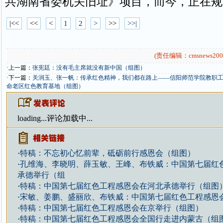
共湖南省委机关旧址》项目，而今，正在规
|<<
<<
<
1
2
>
>>
>>|
(责任编辑：cmsnews200
·上一篇：
张宪廷：没有毛主席就没有新中国（组图）
·下一篇：
关润玉、张一帆：传承红色精神，我们都在路上——信阳师范学院教职
命老区红色教育基地（组图）
loading...
评论加载中...
·
特稿：不忘初心忆前辈，砥砺前行感恩会（组图）
·
孔维海、李晓明、薛玉敏、王峰、布铁威：中国第七届红
承德举行（组
·
特稿：中国第七届红色工程感恩会在河北承德举行（组图
·
宋敏、姜鹏、盛丽欣、布铁威：中国第七届红色工程感恩
·
特稿：中国第七届红色工程感恩会在京举行（组图）
·
特稿：中国第七届红色工程感恩会全国行走进内蒙古（组