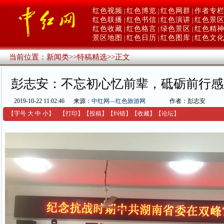
红色视频
红色博览
红色网群
作者专
|
|
|
红色联播
红色书信
红色演讲
红色景
|
|
|
红色收藏
红色格言
绿色景区
红色精
|
|
|
景区地图
红色日历
红色图库
红色文
|
|
|
当前位置：
新闻类
>>
特稿精选
>>
正文
彭志安：不忘初心忆前辈，砥砺前行感
2019-10-22 11:02:46
来源：
中红网—红色旅游网
作者：彭志安
【字号
大
中
小
】
【
打印
】
【
投稿
】
【
纠错
】
【收藏】
【
论坛
】