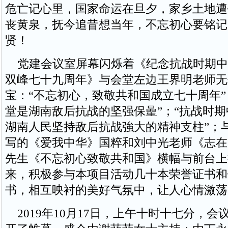
危亡记心里，国家命运在旦夕，家乡土地遭
丧黄泉，抚今追昔想当年，不忘初心要铭记
贤！
党建会议室屏幕闪烁着《纪念抗战时期中
双峰七十九周年》与会堂左边王界明老师无
宝：“不忘初心，致敬共和国成立七十周年”
堂是湖南敌后抗战的坚强保曐”；“抗战时
湖南人民坚持敌后抗战強大的精神支柱”；
写的《爱我中华》国粹和刘中光老师《志在
先生《不忘初心致敬共和国》横幅与前台上
来，积极参与本项目活动几十本荣誉证书和
书，相互映衬的美好气氛中，让人心情激荡
2019年10月17日，上午十时十七分，会