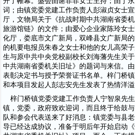
开了帷幕。盛会由谢菲菲女士主持；由丁永
词；由镇党委党建工作负责人彭淑贞女士宣
厅，文物局关于《抗战时期中共湖南省委机
旅游馆链》的文件；由爱心企业家陈玲女士
化厅，娄底市文广新局，双峰县文广新局的
的机要电报员朱春之女士和他的女儿高荣子
生与原中共中央党校副校长刘海藩先生关于
中共湖南省委机关旧址》的题词与来信。由
表彰决定书与授予荣誉证书名单。梓门桥镇
和本项目发起人彭志安先生发表了热情洋溢
梓门桥镇党委党建工作负责人宁智泉先生
镇，党委，政府致欢迎词，而且终于给鼓与
队和参会代表送来了好消息：镇党委与县老
导已经达成协议，准备于明后年开始启动《