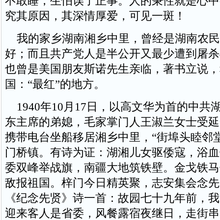
不敢睡，生怕误了正事。人的秉性就是心中
究其原因，其深情厚爱，可见一斑！
我的家乡湖南湘乡中里，曾经是湖南农民
好；而且共产党人是半公开又最少遭到屠杀
也曾是美国朋友斯诺先生亲临，著书立说，
国：“最红”的地方。
1940年10月17日，以高文华为首的中共
东主席的弟媳，毛家掌门人王淑兰女士受延
携带电台坐船移居湘乡中里，“街埠头睦邻
门桥镇。有诗为证：湖湘儿女驱倭寇，浴血
委双峰举战旗，南疆大地筑铁壁。金戈铁马
敌报祖国。梓门今日精英聚，志安集会念先
《纪念先贤》诗一首：故园七十九年前，我
迎来客人是省委，风餐露宿夜继日，走街串