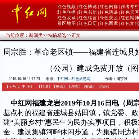
红色视频
红色博览
红色网群
作者专
|
|
|
红色联播
红色书信
红色演讲
红色景
|
|
|
红色收藏
红色格言
绿色景区
红色精
|
|
|
景区地图
红色日历
红色图库
红色文
|
|
|
当前位置：
新闻类
>>
特稿精选
>>
正文
周宗胜：革命老区镇——福建省连城县
（公园）建成免费开放（图
2019-10-16 11:17:25
来源：
中红网—红色旅游网
作者：周宗胜
【字号
大
中
小
】
【
打印
】
【
投稿
】
【
纠错
】
【收藏】
【
论坛
】
中红网福建龙岩2019年10月16日电（周
基点村的福建省连城县姑田镇，镇党委、政
建“美丽乡村”惠民生为民办实事项目，积极
金，建设集镇河畔休闲步道，为集镇周边村