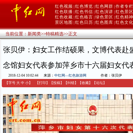
红色视频
红色博览
红色网群
作者专
|
|
|
红色联播
红色书信
红色演讲
红色景
|
|
|
红色收藏
红色格言
绿色景区
红色精
|
|
|
景区地图
红色日历
红色图库
红色文
|
|
|
当前位置：
新闻类
>>
特稿精选
>>
正文
张贝伊：妇女工作结硕果，文博代表赴
念馆妇女代表参加萍乡市十六届妇女代
2018-12-04 10:02:44
来源：
中红网—红色旅游网
作者：张贝伊
【字号
大
中
小
】
【
打印
】
【
投稿
】
【
纠错
】
【收藏】
【
论坛
】