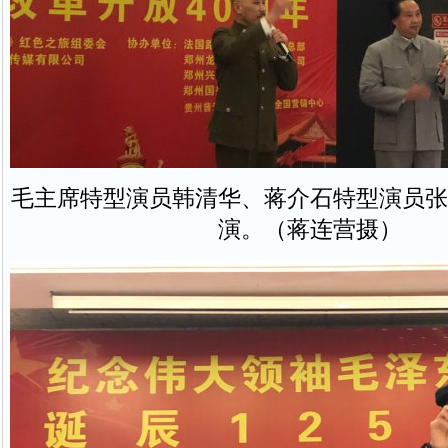
毛主席特型演员韩清华、蒋介石特型演员张
演。（蒋连营摄）