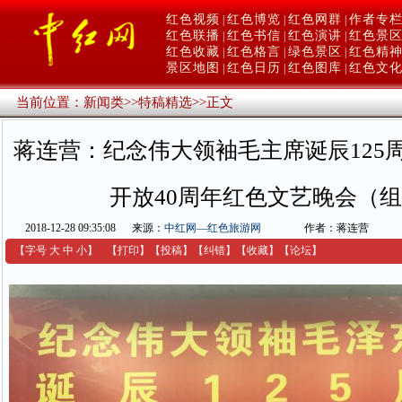
红色视频
红色博览
红色网群
作者专
|
|
|
红色联播
红色书信
红色演讲
红色景
|
|
|
红色收藏
红色格言
绿色景区
红色精
|
|
|
景区地图
红色日历
红色图库
红色文
|
|
|
当前位置：
新闻类
>>
特稿精选
>>
正文
蒋连营：纪念伟大领袖毛主席诞辰125
开放40周年红色文艺晚会（
2018-12-28 09:35:08
来源：
中红网—红色旅游网
作者：蒋连营
【字号
大
中
小
】
【
打印
】
【
投稿
】
【
纠错
】
【收藏】
【
论坛
】