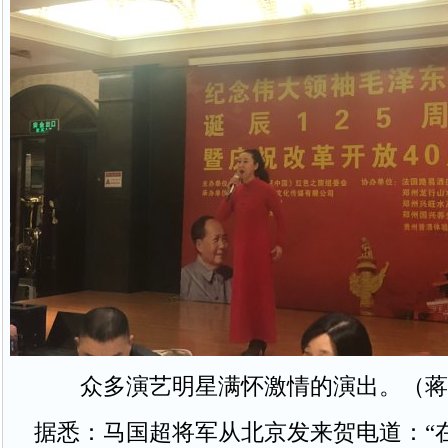
众多演艺明星满怀激情的演出。（蒋
据悉：马国超将军从北京发来贺电道：“