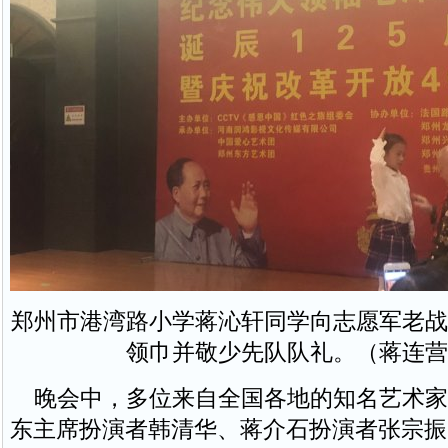
郑州市港湾路小学蒋沁轩同学向志愿军老战
领巾并敬少先队队礼。（蒋连营
晚会中，多位来自全国各地的知名艺术家
东主席扮演者韩清华、蒋介石扮演者张宗振