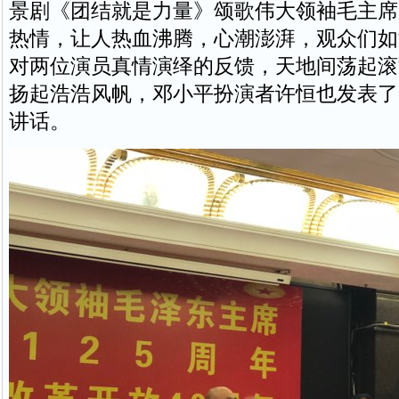
景剧《团结就是力量》颂歌伟大领袖毛主席
热情，让人热血沸腾，心潮澎湃，观众们如
对两位演员真情演绎的反馈，天地间荡起滚
扬起浩浩风帆，邓小平扮演者许恒也发表了
讲话。