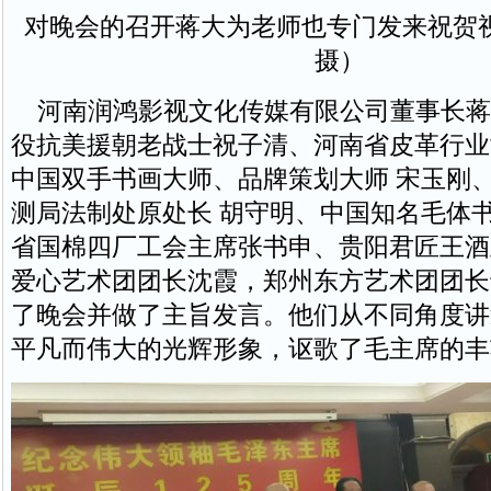
对晚会的召开蒋大为老师也专门发来祝贺
摄）
河南润鸿影视文化传媒有限公司董事长蒋
役抗美援朝老战士祝子清、河南省皮革行业
中国双手书画大师、品牌策划大师 宋玉刚
测局法制处原处长 胡守明、中国知名毛体
省国棉四厂工会主席张书申、贵阳君匠王酒
爱心艺术团团长沈霞，郑州东方艺术团团长
了晚会并做了主旨发言。他们从不同角度讲
平凡而伟大的光辉形象，讴歌了毛主席的丰