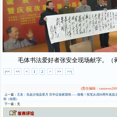
毛体书法爱好者张安全现场献字。（
|<<
<<
<
1
2
>
>>
>>|
(责任编辑：cmsnews200
·上一篇：
王友：负血沙场染星月 百年绽放家国情——致敬！投笔从戎84周年老战
程（组图）
·下一篇：无