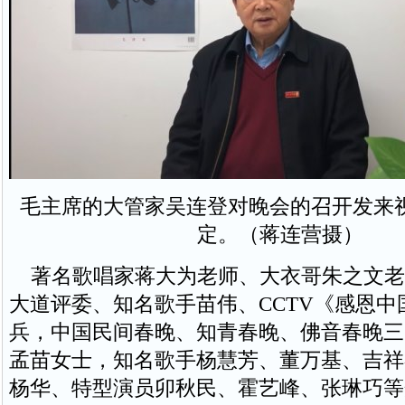
毛主席的大管家吴连登对晚会的召开发来
定。（蒋连营摄）
著名歌唱家蒋大为老师、大衣哥朱之文老师
大道评委、知名歌手苗伟、CCTV《感恩中
兵，中国民间春晚、知青春晚、佛音春晚三
孟苗女士，知名歌手杨慧芳、董万基、吉祥
杨华、特型演员卯秋民、霍艺峰、张琳巧等