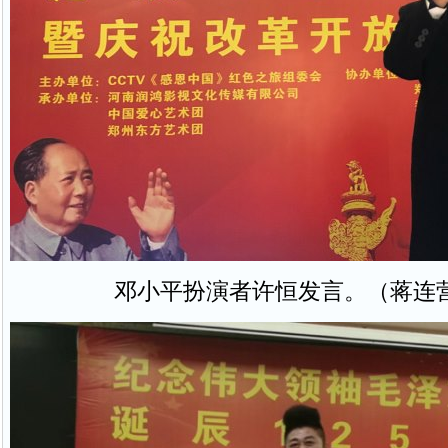
邓小平扮演者许恒发言。（蒋连