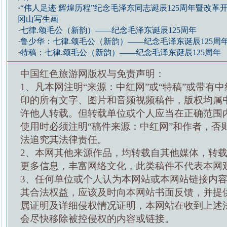
·
“伟人足迹 辉煌历程”纪念毛泽东同志诞辰125周年暨改革
冈山写生画
·
七律.颂毛公（新韵）——纪念毛泽东诞辰125周年
·
鲁少华：七律.颂毛公（新韵）——纪念毛泽东诞辰125周
·
特稿：七律.颂毛公（新韵）——纪念毛泽东诞辰125周年
中国红色旅游网版权与免责声明：
1、凡本网注明“来源：中红网”或“特稿”或带有中
印的所有文字、图片和音频视频稿件，版权均属
许他人转载。但转载单位或个人应当在正确范围
使用时必须注明“稿件来源：中红网”和作者，否
法追究其法律责任。
2、本网其他来源作品，均转载自其他媒体，转
更多信息，丰富网络文化，此类稿件不代表本网
3、任何单位或个人认为本网站或本网站链接内
其合法权益，应该及时向本网站书面反馈，并提
属证明及详细侵权情况证明，本网站在收到上述
会尽快移除被控侵权的内容或链接。