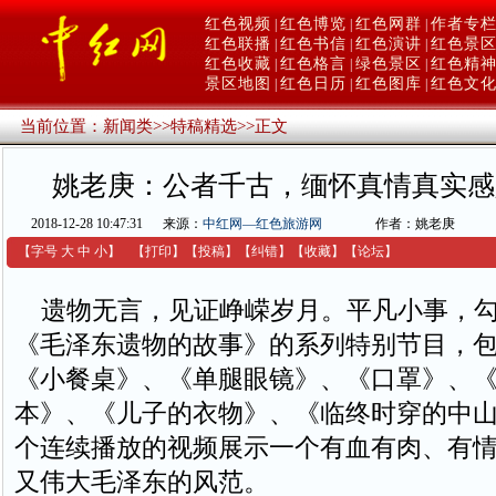
红色视频
红色博览
红色网群
作者专
|
|
|
红色联播
红色书信
红色演讲
红色景
|
|
|
红色收藏
红色格言
绿色景区
红色精
|
|
|
景区地图
红色日历
红色图库
红色文
|
|
|
当前位置：
新闻类
>>
特稿精选
>>
正文
姚老庚：公者千古，缅怀真情真实感
2018-12-28 10:47:31
来源：
中红网—红色旅游网
作者：姚老庚
【字号
大
中
小
】
【
打印
】
【
投稿
】
【
纠错
】
【收藏】
【
论坛
】
遗物无言，见证峥嵘岁月。平凡小事，勾
《毛泽东遗物的故事》的系列特别节目，
《小餐桌》、《单腿眼镜》、《口罩》、
本》、《儿子的衣物》、《临终时穿的中
个连续播放的视频展示一个有血有肉、有
又伟大毛泽东的风范。