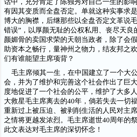
话中，充分肯定了陈独秀对自己一生的影
有因其变质而全盘否定。单就这种实事求
博大的胸襟，后继那些以全盘否定文革说毛
错误”，以厚颜无耻的公权私用、丧尽天良
颜媚骨的卖国求荣的天朝当政者，除了会
助资本之畅行，量神州之物力，结友邦之
们有谁能望主席项背？
毛主席倾其一生，在中国建立了一个大公
会，并为了维护和完善这个社会作出了巨
度地促进了一个社会的公平，维护了大多
大救星毛主席离去的40年，倘若失去一切
重新过上被压迫、被剥削生活的人民对主
之情将更越发浓烈。毛主席逝世40周年的
此文表达对毛主席的深切怀念！