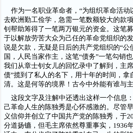
作为一名职业革命者，“为组织革命活动
去欧洲勤工俭学，急需一笔数额较大的款项
钊帮助筹得了一笔两万银元的资金。这笔
于以解放劳苦大众为己任的革命党组织的
说是欠款，无疑是日后的共产党组织的“公
国，人民当家作主，这笔“债务”一笔勾销
我们从章士钊女儿的回忆录中了解到，主席
债”揽到了私人的名下，用十年的时间，拿
清。这是何等的境界！古今中外能有谁与
这段文字及注解中还透出这样一个信息：
己革命人生的陈独秀是心怀感激的。尽管
义信仰并创立了中国共产党的陈独秀，于2
分道扬镳，但毛主席依然尊重事实，1936