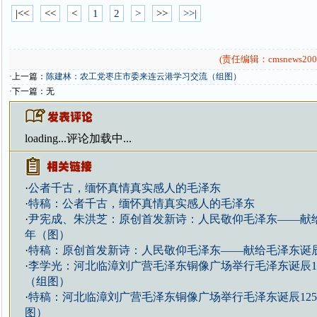
|<<
<<
<
1
2
>
>>
>>|
(责任编辑：cmsnews200
·上一篇：
陈建林：农工党枣庄市委来连云港学习交流（组图）
·下一篇：无
loading...
评论加载中...
·
公者千古，缅怀真情真实感人的毛泽东
·
特稿：公者千古，缅怀真情真实感人的毛泽东
·
尹宪成、朱洪芝：原创首发新诗：人民敬仰毛泽东——献给
年（图）
·
特稿：原创首发新诗：人民敬仰毛泽东——献给毛泽东诞辰
·
李学光：河北临漳刘广营毛泽东铜像广场举行毛泽东诞辰1
（组图）
·
特稿：河北临漳刘广营毛泽东铜像广场举行毛泽东诞辰12
图）