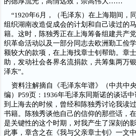
的德厚流光，高情远致，崇高伟大……
“1920年6月，（毛泽东）在上海期间，
组织湖南改造促成会的计划和自己读过的
籍。这时，陈独秀正在上海筹备组建共产
织革命活动以及一部分同志去欧洲勤工俭
额较大的款项，在上海找章士钊帮助。章
助，发动社会各界名流捐款，共筹集两万
泽东”。
资料注解摘自《毛泽东年谱》（中共中央
编）P59页：1936年毛泽东同斯诺的谈话
到上海去的时候，曾经和陈独秀讨论我读
书籍。陈独秀谈他自己的信仰的那些话，
是关键性的这个时期，对我产生了深刻的影
此事，章含之在《我与父亲章士钊》一文