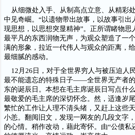
从细微处入手、从制高点立意、从精彩处
中见奇崛。“以遗物带出故事，以故事引出
现思想，以思想突显精神”。正所谓睹物思
最平凡的东西润物无声，为观众塑造了一
满的形象，拉近一代伟人与观众的距离，
最细腻的感动。
12月26日，对于全世界穷人与被压迫人
最不能遗忘的特殊日子——全世界无产者
东的诞辰日。本想在毛主席诞辰日写点什
最敬爱的毛主席的深切怀念。然，适逢岁
繁忙的工作让人理不清头绪，又赶上这些
小恙。翻阅旧文，发现一网友的几段文字
的心情。稍作改动，藉此寄怀。由“公债私