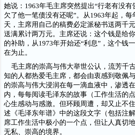
她说：1963年毛主席突然提出“行老有没
欠了他一笔债没有还呢”。从1963年起，
天，主席用自己的稿费必定派秘书送两千元，
送满累计两万元。主席还说：这个钱是给
的补助，从1973年开始还“利息”，这个钱
在为止。
毛主席的崇高与伟大举世公认，流芳千古
知的人都热爱毛主席，都会由衷感到敬佩
的崇高与伟大浸润在每一滴血液中，渗透
内，每每阅读毛泽东的故事（工作生活的
心生感动与感激。但环顾周遭，却又止不
述《毛泽东年谱》中的这段文字（包括注
席工作生活中极小的一个点，但让人真切
无私、崇高的境界。