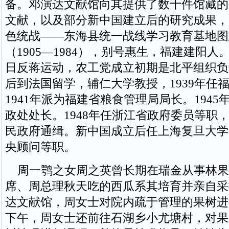
备。邓演达文献馆向其提供了数十件馆藏的
文献，以及部分新中国建立后的研究成果，
色统战——东海县统一战线学习教育基地图
（1905—1984），别号惠生，福建建阳
日反蒋运动，农工党成立初期是北平组织负
后到法国留学，辅仁大学教授，1939年任
1941年派为福建省粮食管理局局长。194
政处处长。1948年任浙江省政府委员等职
民政府通缉。新中国成立后任上海复旦大学
央顾问等职。
周一鹗之女周之英曾长期在瑞金从事林果
席、周总理秋天吃的西瓜系其培育并亲自采
达文献馆，周女士对院内疏于管理的果树进
下午，周女士还前往石湖乡小尤塘村，对果