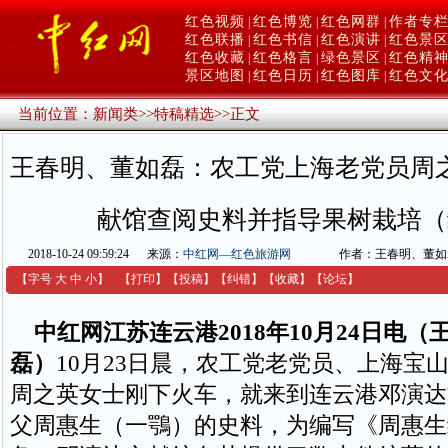
红色视频
红色博览
红色网群
作者专
|
|
|
红色联播
红色书信
红色演讲
红色景
|
|
|
红色收藏
红色格言
绿色景区
红色精
|
|
|
景区地图
红色日历
红色图库
红色文
|
|
|
当前位置：
新闻类
>>
特稿精选
>>
正文
王春明、董如磊：农工党上海老党员周
献馆查阅史料并指导果树栽培（
2018-10-24 09:59:24
来源：
中红网—红色旅游网
作者：王春明、董如
【字号
大
中
小
】
【
打印
】
【
投稿
】
【
纠错
】
【收藏】
【
论坛
】
中红网江苏连云港2018年10月24日电
磊）
10月23日晨，农工党老党员、上海宝
周之英女士刚下火车，就来到连云港邓演达
父周惠生（一鶚）的史料，为编写《周惠生