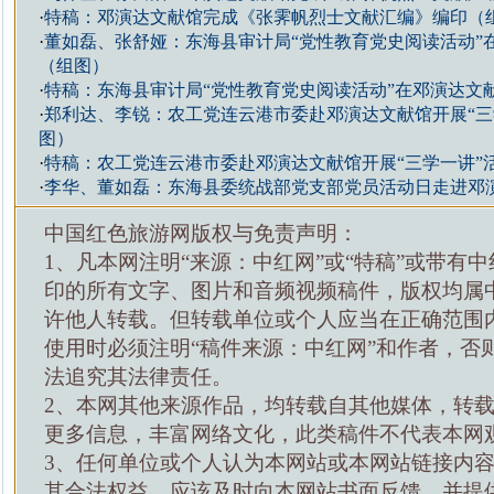
·
特稿：邓演达文献馆完成《张霁帆烈士文献汇编》编印（
·
董如磊、张舒娅：东海县审计局“党性教育党史阅读活动”
（组图）
·
特稿：东海县审计局“党性教育党史阅读活动”在邓演达文
·
郑利达、李锐：农工党连云港市委赴邓演达文献馆开展“三
图）
·
特稿：农工党连云港市委赴邓演达文献馆开展“三学一讲”
·
李华、董如磊：东海县委统战部党支部党员活动日走进邓
中国红色旅游网版权与免责声明：
1、凡本网注明“来源：中红网”或“特稿”或带有中
印的所有文字、图片和音频视频稿件，版权均属
许他人转载。但转载单位或个人应当在正确范围
使用时必须注明“稿件来源：中红网”和作者，否
法追究其法律责任。
2、本网其他来源作品，均转载自其他媒体，转
更多信息，丰富网络文化，此类稿件不代表本网
3、任何单位或个人认为本网站或本网站链接内
其合法权益，应该及时向本网站书面反馈，并提