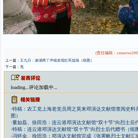
(责任编辑：cmsnews200
·上一篇：
王九日：溆浦两丫坪镇发现红军战场（组图）
·下一篇：无
loading...
评论加载中...
·
特稿：农工党上海老党员周之英来邓演达文献馆查阅史料
图）
·
董如磊、徐田浩：连云港邓演达文献馆“双十节”向烈士后
·
特稿：连云港邓演达文献馆“双十节”向烈士后代赠书（组
·
冯怀金、徐田浩：邓演达文献馆完成《张霁帆烈士文献汇