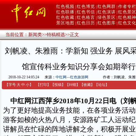
红色视频
红色博览
红色网群
作者专
|
|
|
红色联播
红色书信
红色演讲
红色景
|
|
|
红色收藏
红色格言
绿色景区
红色精
|
|
|
景区地图
红色日历
红色图库
红色文
|
|
|
当前位置：
新闻类
>>
特稿精选
>>
正文
刘帆凌、朱雅雨：学新知 强业务 展风
馆宣传科业务知识分享会如期举行
2018-10-22 14:05:24
来源：
中红网—红色旅游网
作者：刘帆凌、朱雅
【字号
大
中
小
】
【
打印
】
【
投稿
】
【
纠错
】
【收藏】
【
论坛
】
中红网江西萍乡2018年10月22日电（
为了更好地提高业务技能，在各项业务活动
游客如梭的火热八月，安源路矿工人运动纪
讲解员在忙碌的阵地讲解之余，积极开展业