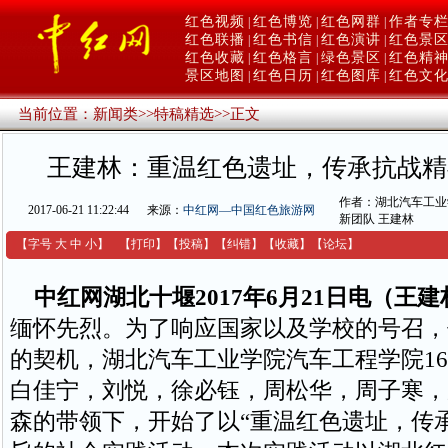
红色视频
红色博览
红色网群
作者专
|
|
|
红色联播
红色书信
红色演讲
红色景
|
|
|
红色收藏
红色格言
绿色景区
红色精
|
|
|
景区地图
红色日历
红色图库
红色文
|
|
|
当前位置：
新闻类
>>
特稿精选
>>
正文
王建林：重温红色遗址，传承抗战精
作者：湖北汽车工业
2017-06-21 11:22:44
来源：
中红网—中国红色旅游网
新团队 王建林
【字号
大
中
小
】
【
打印
】
【
投稿
】
【
纠错
】
【收藏】
【
论坛
】
中红网湖北十堰2017年6月21日电（王建
缅怀先烈。为了响应国家以及学校的号召，
的契机，湖北汽车工业学院汽车工程学院1
白佳宁，刘悦，徐必钰，周松华，周子寒，
森的带领下，开始了以“重温红色遗址，传