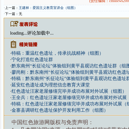
(责任编辑：cmsnews200
·上一篇：
王建林：爱国主义教育宣讲会（组图）
·下一篇：无
loading...
评论加载中...
·
特稿：重温红色遗址，传承抗战精神（组图）
·
宁化打造红色遗址群
·
黔东南州“长征论坛”体验组到黄平县观访红色遗址群（组
·
廖尚刚：黔东南州“长征论坛”体验组到黄平县观访红色遗
·
特稿：黔东南州“长征论坛”体验组到黄平县观访红色遗址
·
延安红色遗址成为理想信念教育大课堂
·
红色遗址汪家老屋修缮完毕并成功布展对外试展（组图）
·
王全兵：红色遗址汪家老屋修缮完毕并成功布展对外试展
·
特稿：红色遗址汪家老屋修缮完毕并成功布展对外试展（
·
金寨县调研红色遗址保护开发利用工作（组图）
中国红色旅游网版权与免责声明：