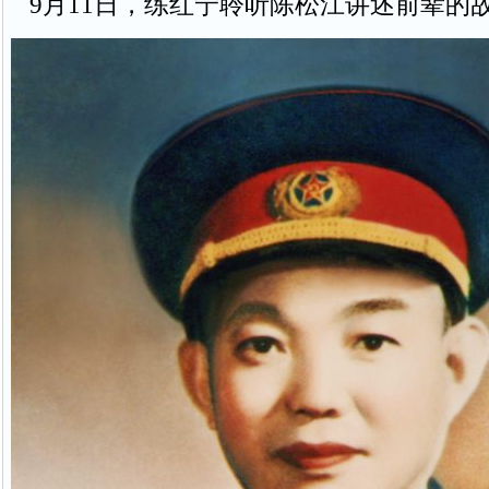
9月11日，练红宁聆听陈松江讲述前辈的