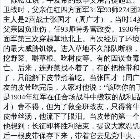
陈松江说，牛皮带的故事父亲曾提起过。1
卫战时，父亲任红四方面军31军93师274
主人是2营战士张国才（周广才），当时14岁。
父亲因负重伤，任93师特务营政委。1936
面军第三次穿越草地北上。再次经历了环境
的最大威胁饥饿。进入草地不久部队断粮，
挖野菜、嚼草根、吃树皮等。有的因误食毒
亡。后来，连野菜找不着了，有的把枪带和
了，只能解下皮带煮着吃。当张国才（周广
友的皮带吃完后，大家对他说：“该吃你的
是1934年红军在任合场战斗中缴获的战利
才）舍不得，但为了救全班战友，只得将牛
皮带丝汤，他流下了眼泪。当皮带的第一个
他想到：长征即将胜利结束，提议大家忍饥
后一根皮带保存下来，带着它去见党中央、