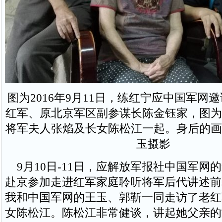
图为2016年9月11日，练红宁应中国军网
红军、原北京军区副参谋长陈金钰家，图为
将军夫人张焰及长女陈松江一起。身后的画
玉摄影
9月10日-11日，应解放军报社中国军网
赴京参加走进红军家庭聆听将军后代讲述前
我和中国军网的王玉、郭靳一同走访了老红
女陈松江。陈松江非常健谈，讲起她父亲的