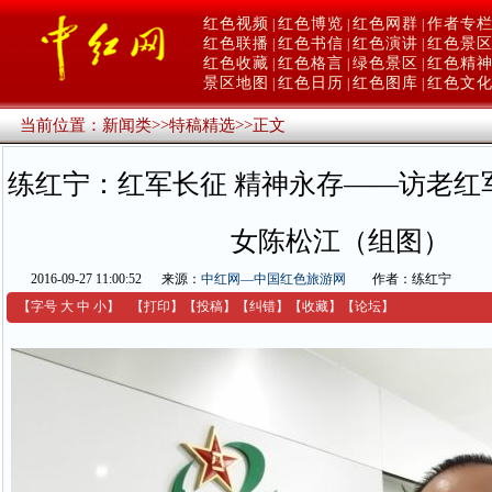
红色视频
红色博览
红色网群
作者专
|
|
|
红色联播
红色书信
红色演讲
红色景
|
|
|
红色收藏
红色格言
绿色景区
红色精
|
|
|
景区地图
红色日历
红色图库
红色文
|
|
|
当前位置：
新闻类
>>
特稿精选
>>
正文
练红宁：红军长征 精神永存——访老红
女陈松江（组图）
2016-09-27 11:00:52
来源：
中红网—中国红色旅游网
作者：练红宁
【字号
大
中
小
】
【
打印
】
【
投稿
】
【
纠错
】
【收藏】
【
论坛
】