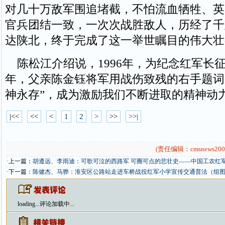
对几十万敌军围追堵截，不怕流血牺牲、英
官兵团结一致，一次次战胜敌人，历经了千
达陕北，终于完成了这一举世瞩目的伟大壮
陈松江介绍说，1996年，为纪念红军长
年，父亲陈金钰将军用战伤致残的右手题词
神永存”，成为激励我们不断进取的精神动
|<<
<<
<
1
2
>
>>
>>|
(责任编辑：cmsnews200
·上一篇：
胡遵远、李雨迪：可歌可泣的西路军 可圈可点的悲壮史——中国工农红军
·下一篇：
陈健杰、马骅：淮安区公路站走进车桥战役红军小学宣传交通普法（组
loading...
评论加载中...