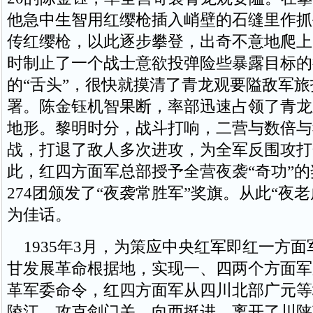
他急中生智用红缨枪插入峭壁的石缝里作抓
传红缨枪，以此逐步攀登，出奇不意地爬上
时制止了一个战士意欲投弹险些暴露目标的
的“舌头”，很快就摸清了青龙观要隘敌军
署。陈金钰机智果断，率部迅速占领了青龙
地形。黎明时分，战斗打响，二营与数倍与
战，打退了敌人多次进攻，为全军反围攻打
此，红四方面军总部授予全营夜袭“奇功”
274团颁发了“夜袭常胜军”奖旗。从此“夜
为佳话。
1935年3月，为策应中央红军即红一方面
甘发展革命根据地，实现一、四两个方面军
革军委命令，红四方面军从四川北部广元等
陵江、攻克剑门关，向西挺进。离开了川陕