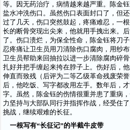
等。因无药治疗，病情越来越严重。陈金钰
盐水冲洗伤口。虽然伤口表面封口了，但还
过了几天，伤口突然鼓起，疼痛难忍，一根
长的断骨突现出尖来，他就用手拽出来。后
了。伤口溃烂，为保全性命，陈金钰将刀子
忍疼痛让卫生员用刀清除伤口腐肉，用纱布
卫生员帮助来回抽拉以进一步清除腐肉碎骨
扎好并把手缠起来挎在脖子上。伤好后，他
伸直而致残（后评为二等乙级革命残废荣誉
后，他吃饭、写字都改用左手。数年后，才
字。虽然，陈金钰的伤情很重并患了重病，
力坚持与大部队同行并指挥作战，经受住了
挑战，继续艰难的长征。
一根写有“长征记”的半截牛皮带