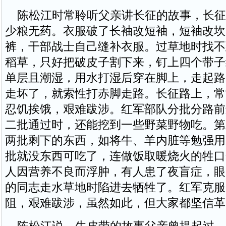
陈松江时常聆听父亲讲长征的故事，长征
少粮无药。衣服破了长袖改短袖，短袖改坎
裤，干部战士自己缝补衣服。过草地时找不
稻草，只好把破皮子割下来，钉上四个带子
单层且潮湿，用水打湿后穿在脚上，走起路
走坏了，就索性打赤脚走路。长征路上，常
忍饥挨饿，艰难跋涉。红军部队分批分路前
二批通过时，还能挖到一些野菜野物吃。第
两批剩下的东西，如将牛、羊内脏等勉强用
批就没东西可吃了，连做饭取暖烧火的牲口
人因营养不良而浮肿，有人患了夜盲症，眼
的同志走水草地时陷进去牺牲了。红军克服
阻，艰难跋涉，虽然如此，但大家都坚信革