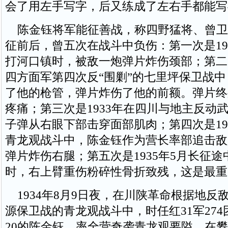
会了用左手写字，后又练成了左右手都能写
陈金钰将军能征善战，称四野猛将、曾卫
征前后，曾五次在战斗中负伤：第一次是193
打河口镇时，被敌一炮弹片炸伤颈部；第二次
四方面军第四次反“围剿”的七里坪保卫战
了他的枪管，弹片炸伤了他的前额。弹片终
疼痛；第三次是1933年在四川与地主反动
子弹从右眼下部击穿面部肌肉；第四次是19
青龙观战斗中，陈金钰作为营长率部追击敌
弹片炸伤右腿；第五次是1935年5月长征
时，右上臂重伤粉碎性骨折致残，这是最重
1934年8月9日夜，在川陕革命根据地反
源保卫战的青龙观战斗中，时任红31军274
20的陈金钰，率全营奇袭青龙观要隘。在