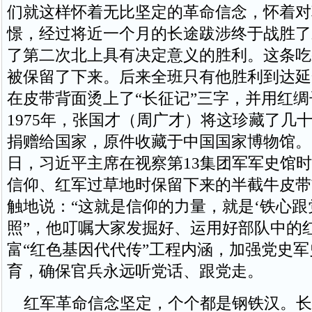
们就这样怀着无比坚定的革命信念，怀着对
憬，经过将近一个月的长途跋涉终于战胜了
了第二次北上具有决定意义的胜利。这条吃
被保留了下来。后来全班只有他胜利到达延
在皮带背面烫上了“长征记”三字，并用红
1975年，张国才（周广才）将这珍藏了几
捐赠给国家，原件收藏于中国国家博物馆。20
日，习近平主席在视察第13集团军军史馆
信仰、红军过草地时保留下来的半截牛皮带
触地说：“这就是信仰的力量，就是‘铁心跟
照”，他叮嘱大家发掘好、运用好部队中的
富“红色基因代代传”工程内涵，加强党史
育，确保官兵永远听党话、跟党走。
红军革命信念坚定，个个都是钢铁汉。长