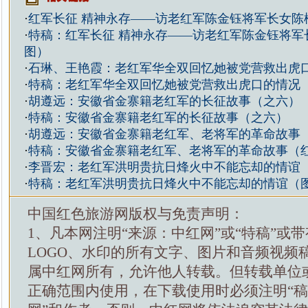
·
红军长征 精神永存——访老红军陈金钰将军长女陈
·
特稿：红军长征 精神永存——访老红军陈金钰将军
图）
·
石琳、王艳霞：老红军华全双回忆她被党营救出虎
·
特稿：老红军华全双回忆她被党营救出虎口的情况
·
胡遵远：安徽省金寨籍老红军的长征故事（之六）
·
特稿：安徽省金寨籍老红军的长征故事（之六）
·
胡遵远：安徽省金寨籍老红军、老将军的革命故事
·
特稿：安徽省金寨籍老红军、老将军的革命故事（
·
李晋宏：老红军洪明贵抗日烽火中不能忘却的情谊
·
特稿：老红军洪明贵抗日烽火中不能忘却的情谊（
中国红色旅游网版权与免责声明：
1、凡本网注明“来源：中红网”或“特稿”或
LOGO、水印的所有文字、图片和音频视频
属中红网所有，允许他人转载。但转载单位
正确范围内使用，在下载使用时必须注明“