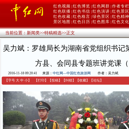
红色视频
红色博览
红色网群
作者专
|
|
|
红色联播
红色书信
红色演讲
红色景
|
|
|
红色收藏
红色格言
绿色景区
红色精
|
|
|
景区地图
红色日历
红色图库
红色文
|
|
|
当前位置：
新闻类
>>
特稿精选
>>
正文
吴力斌：罗雄局长为湖南省党组织书记
方县、会同县专题班讲党课（
2016-11-18 09:20:41
来源：
中红网—中国红色旅游网
作者：吴力斌
【字号
大
中
小
】
【
打印
】
【
投稿
】
【
纠错
】
【收藏】
【
论坛
】