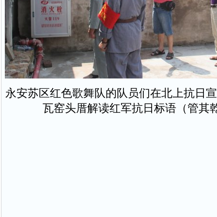
永安苏区红色歌舞队的队员们在北上抗日宣
瓦窑头厝解读红军抗日标语（管其乾