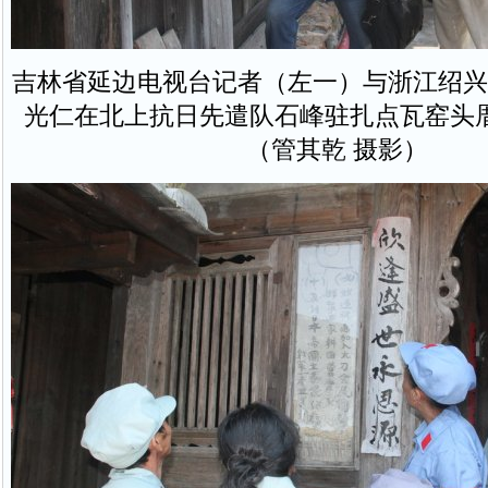
吉林省延边电视台记者（左一）与浙江绍兴
光仁在北上抗日先遣队石峰驻扎点瓦窑头
（管其乾 摄影）