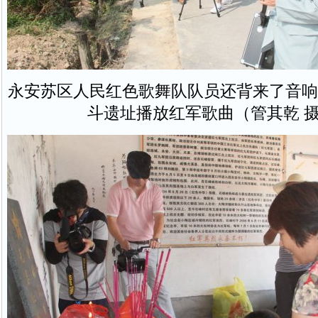
永安苏区人民红色歌舞队队员还背来了音响
斗遗址播放红军歌曲（管其乾 