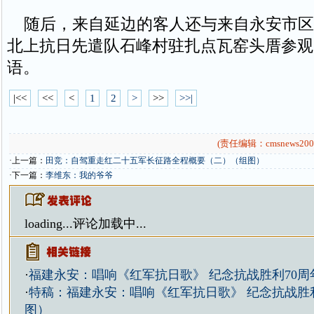
随后，来自延边的客人还与来自永安市区
北上抗日先遣队石峰村驻扎点瓦窑头厝参观
语。
|<<
<<
<
1
2
>
>>
>>|
(责任编辑：cmsnews200
·上一篇：
田竞：自驾重走红二十五军长征路全程概要（二）（组图）
·下一篇：
李维东：我的爷爷
loading...
评论加载中...
·
福建永安：唱响《红军抗日歌》 纪念抗战胜利70周
·
特稿：福建永安：唱响《红军抗日歌》 纪念抗战胜利
图）