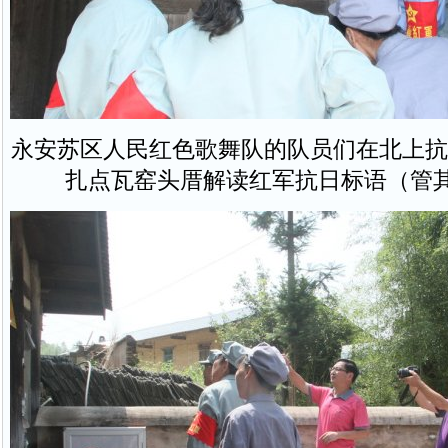
永安苏区人民红色歌舞队的队员们在北上抗
扎点瓦窑头厝解读红军抗日标语（管其