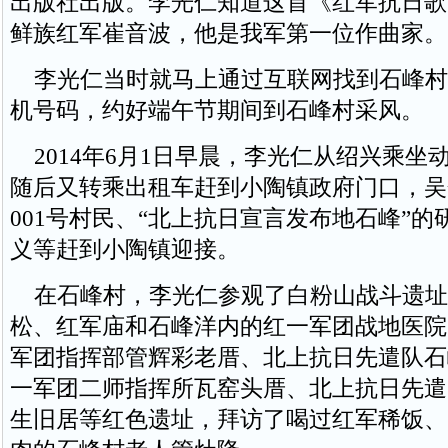
出版社出版。李光仁知道这首《红军抗日歌
鲜族红军崔音波，他是我军第一位作曲家。
李光仁当时就马上通过互联网找到石峰村
机号码，约好端午节期间到石峰村采风。
2014年6月1日早晨，李光仁从绍兴乘坐
随后又转乘出租车赶到小陶镇政府门口，吴
001号村民、“北上抗日宣言发布地石峰”
义等赶到小陶镇迎接。
在石峰村，李光仁参观了白粉山战斗遗址
松、红军庙和石峰洋内的红一军团战地医院
军团指挥部管辉彩老厝、北上抗日先遣队石
一军团二师指挥所瓦窑头厝、北上抗日先遣
生旧居等红色遗址，拜访了喝过红军稀饭、