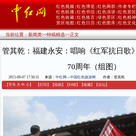
红色视频
红色博览
红色网群
作者专
|
|
|
红色联播
红色书信
红色演讲
红色景
|
|
|
红色收藏
红色格言
绿色景区
红色精
|
|
|
景区地图
红色日历
红色图库
红色文
|
|
|
当前位置：
新闻类
>>
特稿精选
>>
正文
管其乾：福建永安：唱响《红军抗日歌》
70周年（组图）
2015-09-07 17:50:31
来源：
中红网—中国红色旅游网
作者：管其乾
【字号
大
中
小
】
【
打印
】
【
投稿
】
【
纠错
】
【收藏】
【
论坛
】