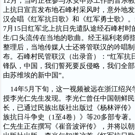
12月，当时正在参与永安申苏工作的音乐
上抗日宣言发布地石峰村采风时，意外地发
汉会唱《红军抗日歌》和《红军勇士歌》。经
7月15日红军北上抗日先遣队途经石峰村时
生/口头流传在当地的歌曲。经王福利老师
整理后，当地传媒人士还将管联汉的吟唱制
布。石峰村民管联汉（出录音）：“红军抗
锋队，中国，我们誓死要反侵略，我们全部
由苏维埃的新中国”。
14年5月下旬，这一视频被远在浙江绍兴
授李光仁先生发现。李光仁曾任中国朝鲜民
长，已通过民族出版社出版过《杨林评传》
族抗日斗争史（1至4卷）》等20多部专著。
仁先生正在撰写《崔音波评传》，并将以朝