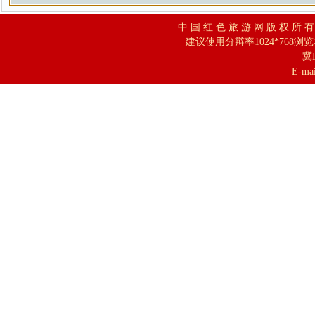
中 国 红 色 旅 游 网 版 权 所 
建议使用分辩率1024*768浏
冀I
E-mai