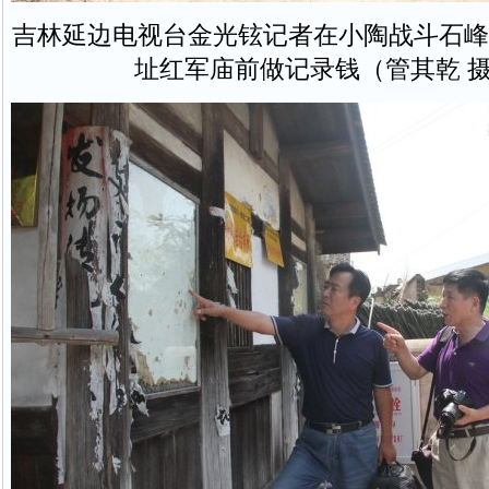
吉林延边电视台金光铉记者在小陶战斗石峰
址红军庙前做记录钱（管其乾 