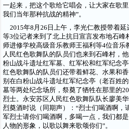
一起来，把这个歌给它唱会，让大家在歌里
我们当年那种抗战的精神”。
2015年8月26日上午，李光仁教授带着
等3位记者来到了北上抗日宣言发布地石峰
师进修学校高级音乐教师王福利等4位音乐
人民红色歌舞队的队员们也来到石峰村，他
粉山战斗遗址红军墓、红军松和红军纪念亭
红色歌舞队的队员们还带着鲜花、水果和香
别在白粉山战斗遗址红军纪念亭（老百姓的
墓等两处纪念场所，祭奠了牺牲在那里的20
烈士。永安苏区人民红色歌舞队队长廖美华
烈奠酒时说（同期声）：“烈士们喝酒啊，
军烈士请你们喝酒啊，多喝一点，我们都是
人物的形象，以歌以舞来歌颂你们”。