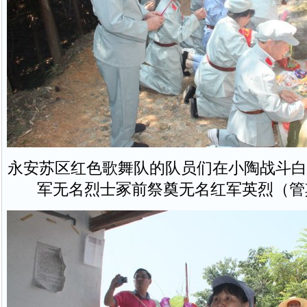
永安苏区红色歌舞队的队员们在小陶战斗白
军无名烈士冢前祭奠无名红军英烈（管