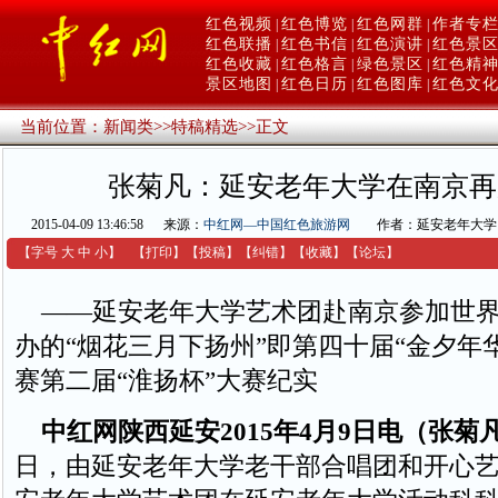
红色视频
红色博览
红色网群
作者专
|
|
|
红色联播
红色书信
红色演讲
红色景
|
|
|
红色收藏
红色格言
绿色景区
红色精
|
|
|
景区地图
红色日历
红色图库
红色文
|
|
|
当前位置：
新闻类
>>
特稿精选
>>
正文
张菊凡：延安老年大学在南京再
2015-04-09 13:46:58
来源：
中红网—中国红色旅游网
作者：延安老年大学
【字号
大
中
小
】
【
打印
】
【
投稿
】
【
纠错
】
【收藏】
【
论坛
】
——延安老年大学艺术团赴南京参加世界
办的“烟花三月下扬州”即第四十届“金夕年
赛第二届“淮扬杯”大赛纪实
中红网陕西延安2015年4月9日电（张菊
日，由延安老年大学老干部合唱团和开心