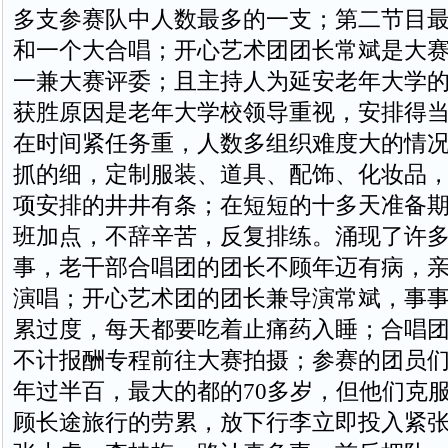
多支参赛队中人数最多的一支；第二节目
和一个大合唱；开心艺术团团长常斌是大
一兼大赛评委；且主持人为延安老年大学
获胜原因是老年大学校领导重视，安排得
在时间紧任务重，人数多组织难度大的情
抓的细，定制服装、道具、配饰、化妆品
项安排的井井有条；在短短的十多天准备
班加点，不辞辛苦，反复排练。涌现了许
事，老干部合唱团的团长不顾年迈有病，
演唱；开心艺术团的团长兼导演常斌，事
累过度，每天都要吃着止痛药入睡；合唱
不计报酬专程前往大赛拍摄；参赛的团员
年过半百，最大的都的70多岁，但他们克
顾长途旅行的劳累，放下行李立即投入紧