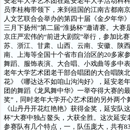
安老年大学艺术团在延安老年大学活动科
员李桂梅带领下，来到祖国的江南古都南
人文艺联合会举办的第四十届《金夕年华》
三月下扬州”第二届“淮扬杯”邀请赛。大赛是
京庄严宏伟的“前进大剧院”举行，参加比
苏、浙江、甘肃、山西、云南、安徽、陕
南、上海等全国十个省市自治区的20多家
舞蹈、服饰表演、大合唱、小戏曲等多中
老年大学艺术团老干部合唱团的大合唱陕
花》《哪达达不如咱山沟沟好》，延安老
团的舞蹈《龙凤舞中华》一举夺得大赛的最
奖”，同时老年大学开心艺术团的另外两个
《山丹丹开花红艳艳》获得金奖，延安队这
杯”大赛中独占鳌头，大获全胜。这次延安
参赛队有几个特点，一，队伍庞大，共有83