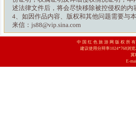
述法律文件后，将会尽快移除被控侵权的内
4、如因作品内容、版权和其他问题需要与
来信：js88@vip.sina.com
中 国 红 色 旅 游 网 版 权 所 
建议使用分辩率1024*768浏
冀I
E-mai