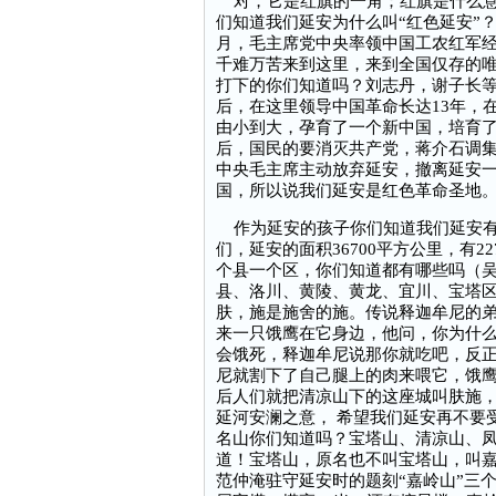
对，它是红旗的一角；红旗是什么意
们知道我们延安为什么叫“红色延安”？“
月，毛主席党中央率领中国工农红军
千难万苦来到这里，来到全国仅存的
打下的你们知道吗？刘志丹，谢子长
后，在这里领导中国革命长达13年，
由小到大，孕育了一个新中国，培育
后，国民的要消灭共产党，蒋介石调
中央毛主席主动放弃延安，撤离延安
国，所以说我们延安是红色革命圣地
作为延安的孩子你们知道我们延安有
们，延安的面积36700平方公里，有
个县一个区，你们知道都有哪些吗（
县、洛川、黄陵、黄龙、宜川、宝塔区
肤，施是施舍的施。传说释迦牟尼的
来一只饿鹰在它身边，他问，你为什
会饿死，释迦牟尼说那你就吃吧，反
尼就割下了自己腿上的肉来喂它，饿
后人们就把清凉山下的这座城叫肤施，
延河安澜之意， 希望我们延安再不要
名山你们知道吗？宝塔山、清凉山、
道！宝塔山，原名也不叫宝塔山，叫
范仲淹驻守延安时的题刻“嘉岭山”三个