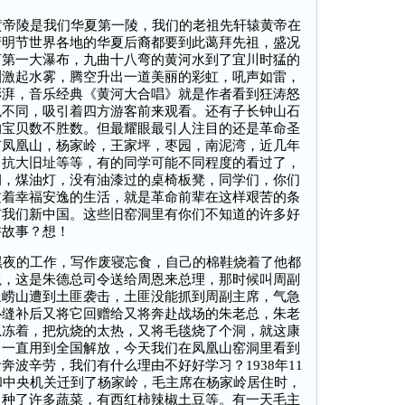
帝陵是我们华夏第一陵，我们的老祖先轩辕黄帝在
清明节世界各地的华夏后裔都要到此蔼拜先祖，盛况
河第一大瀑布，九曲十八弯的黄河水到了宜川时猛的
渊激起水雾，腾空升出一道美丽的彩虹，吼声如雷，
澎湃，音乐经典《黄河大合唱》就是作者看到狂涛怒
色不同，吸引着四方游客前来观看。还有子长钟山石
的宝贝数不胜数。但最耀眼最引人注目的还是革命圣
有凤凰山，杨家岭，王家坪，枣园，南泥湾，近几年
，抗大旧址等等，有的同学可能不同程度的看过了，
洞，煤油灯，没有油漆过的桌椅板凳，同学们，你们
过着幸福安逸的生活，就是革命前辈在这样艰苦的条
有我们新中国。这些旧窑洞里有你们不知道的许多好
讲故事？想！
夜的工作，写作废寝忘食，自己的棉鞋烧着了他都
毯，这是朱德总司令送给周恩来总理，那时候叫周副
泉崂山遭到土匪袭击，土匪没能抓到周副主席，气急
心缝补后又将它回赠给又将奔赴战场的朱老总，朱老
总冻着，把炕烧的太热，又将毛毯烧了个洞，就这康
，一直用到全国解放，今天我们在凤凰山窑洞里看到
波辛劳，我们有什么理由不好好学习？1938年11
和中央机关迁到了杨家岭，毛主席在杨家岭居住时，
，种了许多蔬菜，有西红柿辣椒土豆等。有一天毛主