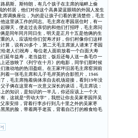
。路易斯。斯特朗，有几个孩子在主席的垴畔上偷
是我的邻居，他们对你这个高鼻梁蓝眼睛的外国人发生
主席调换座位，为的是让孩子们看的更清楚些，毛主
来他这里谈工作的同志。毛主席在枣园居住时，有一
一起聊天，便走过去亲切的和他们打招呼，毛主席问
们俩是同年同月同日生，明天是正月十五是他俩的生
望重的人，应该给你们贺寿才好，你们村像你们这样
计算，说有20多个，第二天毛主席派人请来了枣园
礼堂给老人们祝寿，每位老人面前放着一个白面大寿
他们延年益寿，老当益壮，饭后还每人送一条毛巾一
晚上还放映了《列宁在十月》的电影，同学们那时候
人们激动地的热泪盈眶。在王家坪旧居毛主席窑洞前
列着一张毛主席和儿子毛岸英的合影照片，1946
了，毛主席拖着病体亲自去机场迎接，看到19年没
，父子俩在这里有一次意义深长的谈话，毛主席说：
本上的知识，是知识的一半儿，你还应该上一个大
有，这就是“劳动大学”，我想让你去吴家枣园拜吴
从父亲安排，背着行李步行到几十里之外的吴家枣
得黑黑的脸，带着两手老茧，背着自己打的粮食给毛
>|