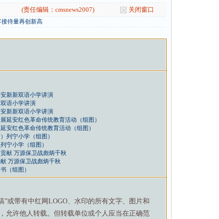
(责任编辑：cmsnews2007)
关闭窗口
客接待量再创新高
延安新新双语小学讲演
新双语小学讲演
延安新新双语小学讲演
开展延安红色革命传统教育活动（组图）
展延安红色革命传统教育活动（组图）
渡）列宁小学（组图）
）列宁小学（组图）
贡献 万源保卫战彪炳千秋
献 万源保卫战彪炳千秋
图书（组图）
特稿”或带有中红网LOGO、水印的所有文字、图片和
，允许他人转载。但转载单位或个人应当在正确范