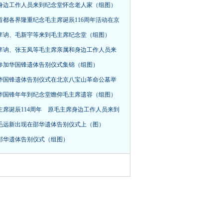
身边工作人员来到纪念堂怀念老人家（组图）
首都各界隆重纪念毛主席诞辰116周年活动在京
，李讷、毛新宇等来到毛主席纪念堂（组图）
李讷、张玉凤等毛主席亲属和身边工作人员来
参加华国锋遗体告别仪式集锦（组图）
华国锋遗体告别仪式在北京八宝山革命公墓举
华国锋年年到纪念堂瞻仰毛主席遗容（组图）
主席诞辰114周年 原毛主席身边工作人员来到
毛远新出现在邵华遗体告别仪式上（图）
邵华遗体告别仪式（组图）