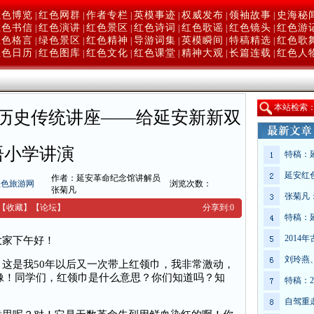
红色博览
红色网群
作者专栏
英模事迹
权威发布
领袖故事
史海秘
|
|
|
|
|
|
红色书信
红色演讲
红色景区
红色诗词
红色歌谣
红色镜头
红色游
|
|
|
|
|
|
红色格言
绿色景区
红色精神
导游词集
英模瞬间
特稿精选
红色歌
|
|
|
|
|
|
红色日历
红色图库
红色文化
红色课堂
精神大观
长篇连载
红色人
|
|
|
|
|
|
本
站检索
历史传统讲座——给延安新新双
语小学讲演
特稿：
延安红
作者：延安革命纪念馆讲解员
红色旅游网
浏览次数：
张菊凡
张菊凡
【收藏】
【
论坛
】
分享到:
0
特稿：
201
家下午好！
刘玲燕
这是我50年以后又一次带上红领巾，我非常激动，
像！同学们，红领巾是什么意思？你们知道吗？知
特稿：
自驾重