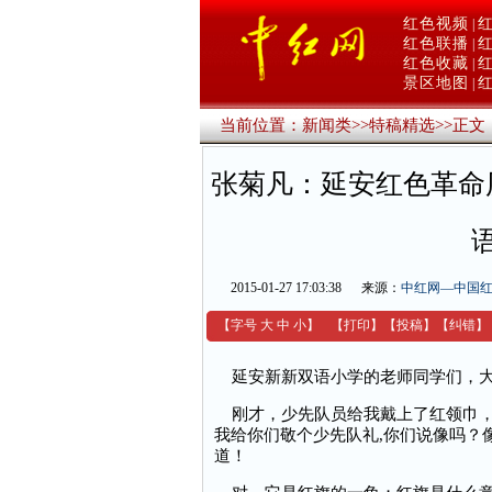
红色视频
|
红色联播
|
红色收藏
|
景区地图
|
当前位置：
新闻类
>>
特稿精选
>>
正文
张菊凡：延安红色革命
2015-01-27 17:03:38
来源：
中红网—中国
【字号
大
中
小
】
【
打印
】
【
投稿
】
【
纠错
】
延安新新双语小学的老师同学们，大
刚才，少先队员给我戴上了红领巾，
我给你们敬个少先队礼,你们说像吗？
道！