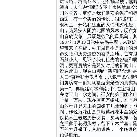
层宝塔，塔高44米，还有摘星楼，嘉
遗迹，人们说“到延安不上宝塔就算没
川的全景，宝塔是我们延安的象征和
西边，有一个美丽的传说，很久以前
桐树上，开始和这里的人们朝夕相处
山，为延安人阻挡北国的风寒，现在
山脊确实像一只展翅欲飞的凤凰鸟，
1937年1月13日党中央毛主席，来
望带来了幸福，毛主席是不是真正的
命文物和历史遗迹的荟萃之地，它有
石刻小人，见证了我们祖先的智慧和
洞，更可贵的它是延安时期的新闻山
设在此山，现在山脚的“新闻纪念馆”
人口“百年积弱叹华夏，八载干戈仗延
门牌坊有一副对联是延安景色的真实写
第一”。再瞧延河水和南川河在宝塔山
在这三山二水之间。延安的第四座名
止是一万株，现在有四万多株，28个
山的牡丹是天上的四姐下凡栽种的；
啊，传说万花山是巾帼英雄花木兰的
以花木兰毅然男扮女装，买马买鞍，
之后葬于花源头村，留下了木兰墓，
野的牡丹盛开，交相辉映，一个多月
旅游胜地。