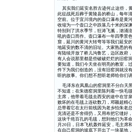
其实我们延安名胜古迹何止这些，黄
此征战死后葬于黄陵县的桥山，每年
空前。位于宜川境内的壶口瀑布是黄
收缩为一个壶口之中跌落几十米的深
特别到了洪水季节，狂涛飞溅，汹涌
吼的壶口而作。壶口瀑布一年四季景
窟，延川的黄河大转弯等等我们延安
地延安的数不清的旧址。大家熟悉的
有陆续开放了桥儿沟鲁艺，边区政府
有人会说那里都是些破破烂烂的旧窑
要知道，我们今天坐在明亮的教室，
件下为我们创造的，没有旧窑洞就没
听的故事。你们想不想听老师给你们
毛泽东在凤凰山的窑洞里不分白天黑
不知道；在朱德窑洞里陈列着一快毛
主席，他带着毛毯去西安的途中在甘
败坏的在毛毯上连砍数刀，邓颖超精
总带着它在太行前线因为老乡怕朱老
克清还是不舍得扔，又用布把它缝好
这块千疮百孔的毛毯，想到他们为革命奔
月20日，日本飞机轰炸延安，毛主席
在自己窑洞的坡底下开出了一块菜地