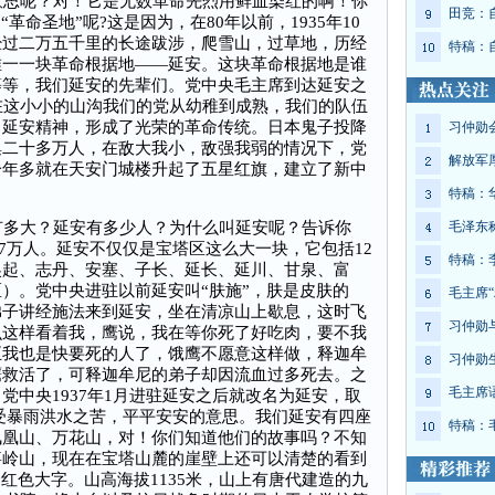
思呢？对！它是无数革命先烈用鲜血染红的啊！你
田竞：
革命圣地”呢?这是因为，在80年以前，1935年10
经过二万五千里的长途跋涉，爬雪山，过草地，历经
特稿：
唯一一块革命根据地——延安。这块革命根据地是谁
等等，我们延安的先辈们。党中央毛主席到达延安之
在这小小的山沟我们的党从幼稚到成熟，我们的队伍
了延安精神，形成了光荣的革命传统。日本鬼子投降
习仲勋
集二十多万人，在敌大我小，敌强我弱的情况下，党
解放军
一年多就在天安门城楼升起了五星红旗，建立了新中
。
特稿：
多大？延安有多少人？为什么叫延安呢？告诉你
毛泽东
227万人。延安不仅仅是宝塔区这么大一块，它包括12
特稿：
吴起、志丹、安塞、子长、延长、延川、甘泉、富
）。党中央进驻以前延安叫“肤施”，肤是皮肤的
毛主席“
弟子讲经施法来到延安，坐在清凉山上歇息，这时飞
习仲勋
么这样看着我，鹰说，我在等你死了好吃肉，要不我
正我也是快要死的人了，饿鹰不愿意这样做，释迦牟
习仲勋
鹰救活了，可释迦牟尼的弟子却因流血过多死去。之
毛主席
党中央1937年1月进驻延安之后就改名为延安，取
受暴雨洪水之苦，平平安安的意思。我们延安有四座
特稿：
凤凰山、万花山，对！你们知道他们的故事吗？不知
嘉岭山，现在在宝塔山麓的崖壁上还可以清楚的看到
红色大字。山高海拔1135米，山上有唐代建造的九