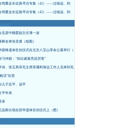
自驾重走长征路寻访专集（42）——过镇远、到
自驾重走长征路寻访专集（42）——过镇远、到
会见原中顾委副主任薄一波
厚葬名将张灵甫（组图）
华国锋遗体告别仪式在北京八宝山革命公墓举行（
称习仲勋：“你比诸葛亮还厉害”
李讷、张玉凤等毛主席亲属和身边工作人员来到毛
粗话”欣赏
与儿子近平、远平
生平年表
语录
毛远新出现在邵华遗体告别仪式上（图）