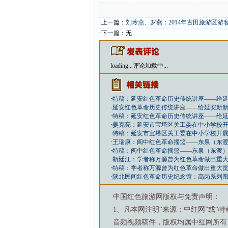
·上一篇：
刘玲燕、罗燕：2014年古田旅游区游
·下一篇：无
loading...
评论加载中...
·
特稿：延安红色革命历史传统讲座——给
·
延安红色革命历史传统讲座——给延安新
·
特稿：延安红色革命历史传统讲座——给
·
姜克亮：延安市宝塔区关工委在中小学校
·
特稿：延安市宝塔区关工委在中小学校开
·
王瑞康：闽中红色革命摇篮——东泉（东
·
特稿：闽中红色革命摇篮——东泉（东渡
·
靳廷江：学者称万源曾为红色革命做出重大
·
特稿：学者称万源曾为红色革命做出重大贡
·
陕北民间红色革命历史纪念馆：高岗系列
中国红色旅游网版权与免责声明：
1、凡本网注明“来源：中红网”或“
音频视频稿件，版权均属中红网所有