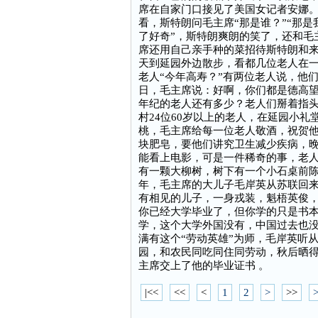
席在自家门口接见了美国女记者安娜
看，斯特朗问毛主席“那是谁？”“那
了好奇”，斯特朗爽朗的笑了，还和毛
席还用自己亲手种的菜招待斯特朗和
天到延园外边散步，看都几位老人在
老人“今年高寿？”有两位老人说，他
日，毛主席说：好啊，你们都是德高
年纪的老人还有多少？老人们掰着指头
村24位60岁以上的老人，在延园小
桃，毛主席给每一位老人敬酒，祝贺
块肥皂，要他们讲究卫生减少疾病，
能看上电影，可是一件稀奇的事，老
有一颗大柳树，树下有一个小石桌前陈
年，毛主席的大儿子毛岸英从苏联回来
有相见的儿子，一身戎装，魁梧英俊
你已经大学毕业了，但你学的只是书
学，这个大学外国没有，中国过去也没
满有这个“劳动英雄”为师，毛岸英听
园，和农民同吃同住同劳动，秋后晒
主席交上了他的毕业证书 。
|<<
<<
<
1
2
>
>>
>