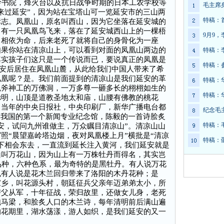
岭书院，烽火台以及抗日战争时期的日本工农学校等
毛主席
来过延安”，因为站在宝塔山可一览延安市的三山两
特稿：
标志。凤凰山，原名叫西山，因为它坐落在延安城的
，有一只凤凰鸟飞来，落在了延安城西山上的一棵梧
9月9
，相依为命，后来老死了就将自己的身骨化为一座
如果你站在清凉山上，可以看到对面的凤凰山两边的
特稿：
其实孩子们这只是一个传说而已，要说真正的凤凰是
特稿：
到延安后居住在凤凰山麓，从此给我们中国人带来了希
凤凰呢？是。我们前面提到的清凉山是我们延安的革
特稿：
鬼斧神工的万佛洞，一万多尊一砸多长的栩栩如生的
特稿：
聪明，山顶是道教圣地太和庙，山腰有佛教的桃花
，当年的中央日报社，中央印刷厂，新华广播电台都
纪念毛
是我国的第一个新闻专业纪念馆，陈毅的一首诗脍炙
特稿：
安，试问九州谁做主，万众瞩目清凉山”。清凉山山
照“晨望嘉岭塔边烟，夜对凤凰楼上月”横批是“清凉
特稿：
下相会东去，一直流到延长注入黄河，我们延安就是
山叫万花山，因为山上有一万株牡丹而得名，其实岂
品种，六种色系，最为奇特的是黑牡丹。有人说万花
也有人说是花木兰回归带来了洛阳的木丹花种；是
家乡，叫花源头村，朝廷征兵父亲年迈弟弟太小，所
替父从军，十年征战，荣归故里，还做女儿身，老死
跑马梁，和脍炙人口的木兰诗，每年清明前后满山遍
的花期里，湖水荡漾，游人如织，是我们延安的又一