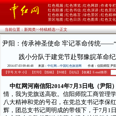
红色视频
红色博览
红色网群
作者专
|
|
|
红色联播
红色书信
红色演讲
红色景
|
|
|
红色收藏
红色格言
绿色景区
红色精
|
|
|
景区地图
红色日历
红色图库
红色文
|
|
|
当前位置：
新闻类
>>
特稿精选
>>
正文
尹阳：传承神圣使命 牢记革命传统——
践小分队于建党节赴鄂豫皖革命纪
2014-07-03 09:46:48
来源：
中红网—中国红色旅游网
作者：信阳师院 尹
【字号
大
中
小
】
【
打印
】
【
投稿
】
【
纠错
】
【
论坛
】
【收藏】
E-mail推荐:
中红网河南信阳2014年7月3日电（尹阳
情，我为党旗送高歌。信阳师院工商管理
八大精神和党的号召，在党总支书记李保
辉，团总支书记周明成的带领下，于7月1