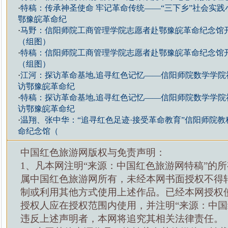
·
特稿：传承神圣使命 牢记革命传统——“三下乡”社会实
鄂豫皖革命纪
·
马野：信阳师院工商管理学院志愿者赴鄂豫皖革命纪念馆
（组图）
·
特稿：信阳师院工商管理学院志愿者赴鄂豫皖革命纪念馆
（组图）
·
江河：探访革命基地,追寻红色记忆——信阳师院数学学院
访鄂豫皖革命纪
·
特稿：探访革命基地,追寻红色记忆——信阳师院数学学院
访鄂豫皖革命纪
·
温翔、张中华：“追寻红色足迹·接受革命教育”信阳师院
命纪念馆（
中国红色旅游网版权与免责声明：
1、凡本网注明“来源：中国红色旅游网特稿”的
属中国红色旅游网所有，未经本网书面授权不得
制或利用其他方式使用上述作品。已经本网授权
授权人应在授权范围内使用，并注明“来源：中国
违反上述声明者，本网将追究其相关法律责任。