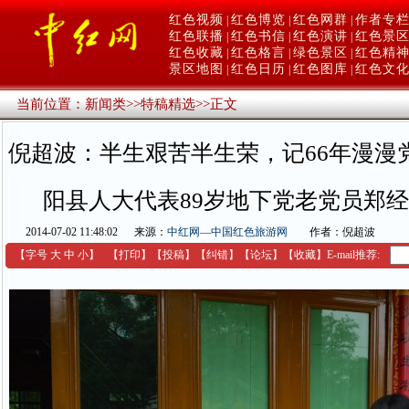
红色视频
红色博览
红色网群
作者专
|
|
|
红色联播
红色书信
红色演讲
红色景
|
|
|
红色收藏
红色格言
绿色景区
红色精
|
|
|
景区地图
红色日历
红色图库
红色文
|
|
|
当前位置：
新闻类
>>
特稿精选
>>
正文
倪超波：半生艰苦半生荣，记66年漫漫
阳县人大代表89岁地下党老党员郑
2014-07-02 11:48:02
来源：
中红网—中国红色旅游网
作者：倪超波
【字号
大
中
小
】
【
打印
】
【
投稿
】
【
纠错
】
【
论坛
】
【收藏】
E-mail推荐: