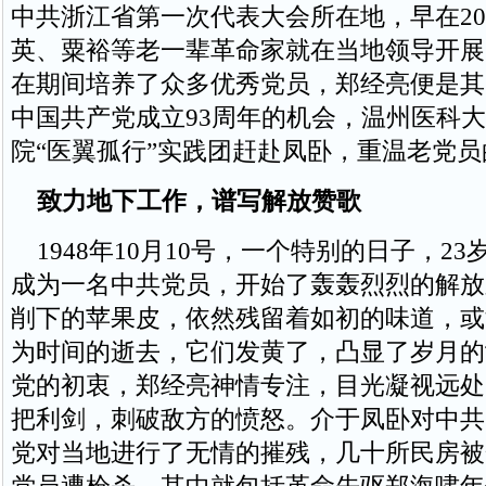
中共浙江省第一次代表大会所在地，早在20
英、粟裕等老一辈革命家就在当地领导开展
在期间培养了众多优秀党员，郑经亮便是其
中国共产党成立93周年的机会，温州医科
院“医翼孤行”实践团赶赴凤卧，重温老党
致力地下工作，谱写解放赞歌
1948年10月10号，一个特别的日子，2
成为一名中共党员，开始了轰轰烈烈的解放
削下的苹果皮，依然残留着如初的味道，或
为时间的逝去，它们发黄了，凸显了岁月的
党的初衷，郑经亮神情专注，目光凝视远处
把利剑，刺破敌方的愤怒。介于凤卧对中共
党对当地进行了无情的摧残，几十所民房被