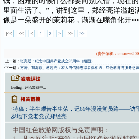
钱，困难的时候什么都要向别人借，现在的
里面生活了。”，讲到这里，郑经亮洋溢起
像是一朵盛开的茉莉花，渐渐在嘴角化开••••
|<<
<<
<
1
2
>
>>
>>|
(责任编辑：cmsnews200
·上一篇：
张宪廷：纪念中国共产党成立93周年（组图）
·下一篇：
方涛、胡海颖、蒋超亮：农大与信师志愿者偶相遇，红色教育与服务意
loading...
评论加载中...
·
特稿：半生艰苦半生荣，记66年漫漫党员路——访平
岁地下党老党员郑经亮
中国红色旅游网版权与免责声明：
1、凡本网注明“来源：中国红色旅游网特稿