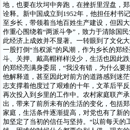
地，也要在坎坷中奔跑，在挫折里涅盘，郑
诠释。新中国成立到1952年，他担任村书
至乡长，带领着当地百姓生产建设，但因大
作重心围绕着“两派斗争”，致力于清除国
此经济上成效并不显著。一转眼到了文化大
一股打倒“当权派”的风潮，作为乡长的郑
斗、关押、戴高帽样样没少，生活也因此跌
的郑经亮满身委屈，“我没有错，为什么要
他解释道，甚至因此对前方的道路感到迷茫
志支撑着他度过了艰难的十年，文革后平反
再次投入到乡里的工作中。农村家庭联产承
出，带来了前所未有的生活的变化，包括郑
家庭，生活条件逐渐提高，对党也有了新的
加坚定了当初的信任与坚持。“以前每天的