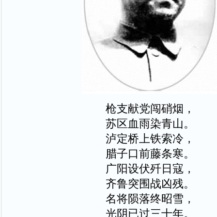
枪支献党闯硝烟，
苏区血雨染青山。
泸定桥上铁索冷，
腊子口前藤条寒。
广阳设伏歼日寇，
齐鲁突围战凶残。
名将陨落终昭雪，
光阴已过三十年。