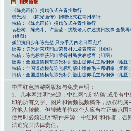
·
《陈光画传》捐赠仪式在青州举行
·
樊光湘：《陈光画传》捐赠仪式在青州举行
·
特稿：《陈光画传》捐赠仪式在青州举行
·
袁松树、陈光斗、许莹莹：抗战老兵讲述抗日故事 全景再
（组图）
·
孤胆抗日少年陈光璧 只身手刃四名日军宪兵
·
唐美：陈光标荣获韶山荣誉村民发表感言（组图）
·
特稿：陈光标荣获韶山荣誉村民发表感言（组图）
·
唐美：全国道德模范陈光标到韶山瞻仰毛主席铜像（组图
·
特稿：全国道德模范陈光标到韶山瞻仰毛主席铜像（组图
·
特稿：全国道德模范陈光标到韶山瞻仰毛主席铜像（组图
中国红色旅游网版权与免责声明：
1、凡本网注明“来源：中红网”或“特稿”或带有中
印的所有文字、图片和音频视频稿件，版权均属
许他人转载。但转载单位或个人应当在正确范围
使用时必须注明“稿件来源：中红网”和作者，否
法追究其法律责任。