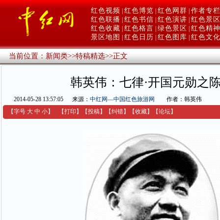
红色视频
红色博览
红色网群
作者专
|
|
|
红色联播
红色书信
红色演讲
红色景
|
|
|
红色收藏
红色格言
绿色景区
红色精
|
|
|
景区地图
红色日历
红色图库
红色文
|
|
|
当前位置：
新闻类
>>
特稿精选
>>
正文
韩英伟：七律·开国元勋之
2014-05-28 13:57:05
来源：
中红网—中国红色旅游网
作者：韩英伟
【字号
大
中
小
】
【
打印
】
【
投稿
】
【
纠错
】
【收藏】
【
论坛
】