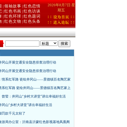
2026年8月7日 星
闻
领袖故事
红色恋情
|
|
期五
记
红色书画
红色访谈
|
|
舞
红色环球
红色题词
|
|
物
红色文物
红色头条
|
|
：
井冈山开展交通安全隐患排查治理行动
井冈山开展交通安全隐患排查治理行动
：情系红军路 瓷绘井冈山——景德镇百名陶艺家
情系红军路 瓷绘井冈山——景德镇百名陶艺家上
、曾莹：井冈山“乡村大讲堂”讲出幸福好生活
井冈山“乡村大讲堂”讲出幸福好生活
烟罚款千元太轻了
旅游局办公室：沂南县沂蒙红色影视基地凤凰阁