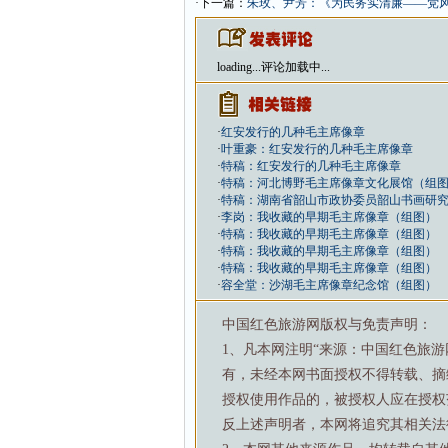
·下一篇：
朱玫、尹芳：《为民务实清廉——党
loading...
评论加载中...
·
红安发行的几种毛主席像章
·
叶重豪：红安发行的几种毛主席像章
·
特稿：红安发行的几种毛主席像章
·
特稿：河北博野毛主席像章文化展馆（组
·
特稿：湖南省韶山市政协委员韶山书画研
·
李岗：我收藏的早期毛主席像章（组图）
·
特稿：我收藏的早期毛主席像章（组图）
·
特稿：我收藏的早期毛主席像章（组图）
·
特稿：我收藏的早期毛主席像章（组图）
·
容全堂：沙湖毛主席像章纪念馆（组图）
中国红色旅游网版权与免责声明：
1、凡本网注明“来源：中国红色旅
有，未经本网书面授权不得转载、摘
授权使用作品的，被授权人应在授权
反上述声明者，本网将追究其相关法