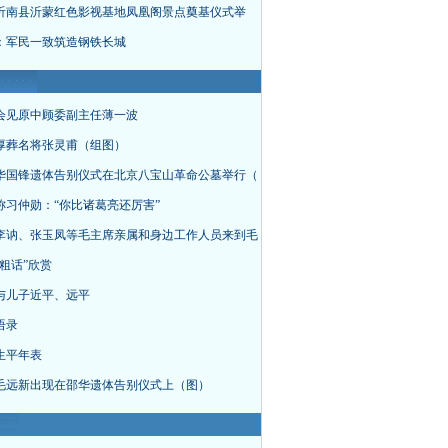
沂南县沂蒙红色影视基地凤凰阁景点奠基仪式举
：军民一致筑造钢铁长城
会见原中顾委副主任薄一波
厚葬名将张灵甫（组图）
华国锋遗体告别仪式在北京八宝山革命公墓举行（
称习仲勋：“你比诸葛亮还厉害”
李讷、张玉凤等毛主席亲属和身边工作人员来到毛
粗话”欣赏
与儿子近平、远平
语录
生平年表
毛远新出现在邵华遗体告别仪式上（图）