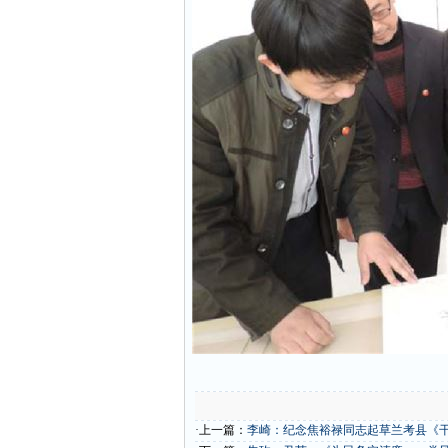
·上一篇：
李崎：纪念焦裕禄同志起草兰考县《干