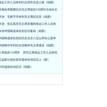
身边工作人员来到纪念堂怀念老人家（组图）
首都各界隆重纪念毛主席诞辰116周年活动在京
，李讷、毛新宇等来到毛主席纪念堂（组图）
李讷、张玉凤等毛主席亲属和身边工作人员来
参加华国锋遗体告别仪式集锦（组图）
华国锋遗体告别仪式在北京八宝山革命公墓举
华国锋年年到纪念堂瞻仰毛主席遗容（组图）
主席诞辰114周年 原毛主席身边工作人员来到
毛远新出现在邵华遗体告别仪式上（图）
邵华遗体告别仪式（组图）