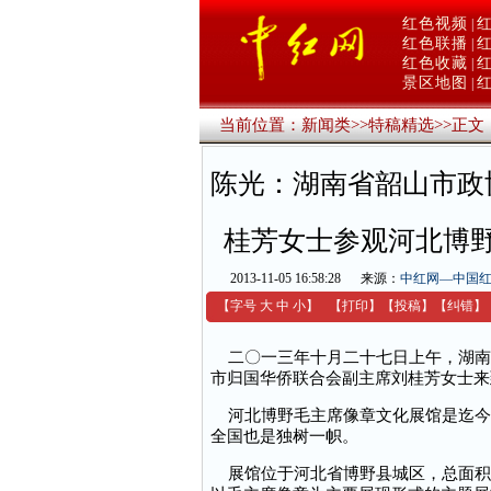
红色视频
|
红色联播
|
红色收藏
|
景区地图
|
当前位置：
新闻类
>>
特稿精选
>>
正文
陈光：湖南省韶山市政
桂芳女士参观河北博
2013-11-05 16:58:28
来源：
中红网—中国
【字号
大
中
小
】
【
打印
】
【
投稿
】
【
纠错
】
二〇一三年十月二十七日上午，湖南
市归国华侨联合会副主席刘桂芳女士来
河北博野毛主席像章文化展馆是迄今
全国也是独树一帜。
展馆位于河北省博野县城区，总面积约7