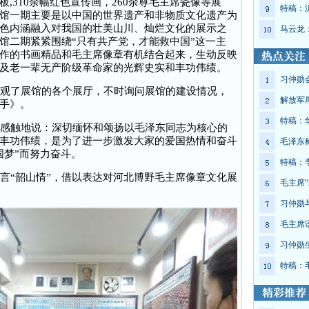
,310余幅红色宣传画，260余尊毛主席瓷像等展
特稿：
馆一期主要是以中国的世界遗产和非物质文化遗产为
色内涵融入对我国的壮美山川、灿烂文化的展示之
马云龙
馆二期紧紧围绕“只有共产党，才能救中国”这一主
作的书画精品和毛主席像章有机结合起来，生动反映
及老一辈无产阶级革命家的光辉史实和丰功伟绩。
习仲勋
观了展馆的各个展厅，不时询问展馆的建设情况，
解放军
手》。
特稿：
感触地说：深切缅怀和颂扬以毛泽东同志为核心的
丰功伟绩，是为了进一步激发大家的爱国热情和奋斗
毛泽东
国梦”而努力奋斗。
特稿：
“韶山情”，借以表达对河北博野毛主席像章文化展
毛主席“
习仲勋
毛主席
习仲勋
特稿：