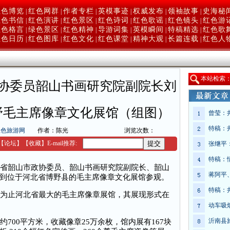
红色博览
红色网群
作者专栏
英模事迹
权威发布
领袖故事
史海秘
|
|
|
|
|
|
红色书信
红色演讲
红色景区
红色诗词
红色歌谣
红色镜头
红色游
|
|
|
|
|
|
红色格言
绿色景区
红色精神
导游词集
英模瞬间
特稿精选
红色歌
|
|
|
|
|
|
红色日历
红色图库
红色文化
红色课堂
精神大观
长篇连载
红色人
|
|
|
|
|
|
本
站检索
协委员韶山书画研究院副院长刘
野毛主席像章文化展馆（组图）
曾莹：
特稿：
红色旅游网
作者：陈光
浏览次数：
【
论坛
】
【收藏】
E-mail推荐:
张继平
特稿：
省韶山市政协委员、韶山书画研究院副院长、韶山
蒋阿平
到位于河北省博野县的毛主席像章文化展馆参观。
特稿：
为止河北省最大的毛主席像章展馆，其展现形式在
动车吸
沂南县
00平方米，收藏像章25万余枚，馆内展有167块