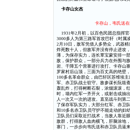
卡存山女杰
卡存山，韦氏送在
1931年2月初，以百色民团总指挥
3000多人为第三路军首攻巴轩（时
2月10日，敌军凭借人多势众，武器
炸死数十人，但敌军并没有停止进攻
薄，为保存实力，连长覃宝蒙安排一
敌，保护群众，一部分兵力在外围与敌
岩、干障五个营寨进行攻打。卡存山
罗家村后山顶，三面为百丈高的绝壁
100多名革命群众，由巴轩区苏维埃
军、赤卫队战士驻守。敌参谋长阮筱
轰乱炸，打得树断石裂，浓烟滚滚，
时，墙内红军一齐开火，或射击或抽
人一次又一次的进攻。直至战斗到第
了保存军队实力，大部分红军、赤卫
和10多名赤卫队员守护不能走动的妇
卫队员们采取近打战术，当敌人靠近
敌群，打得敌人血肉横飞，肝脑涂地
寨门，一步步向韦氏送和赤卫队员逼来