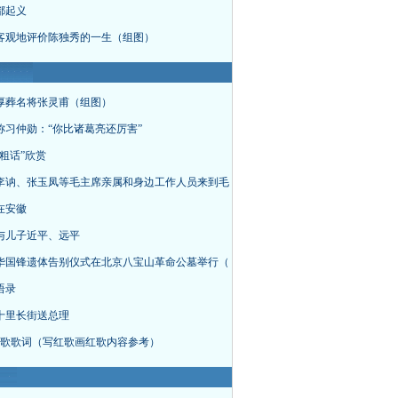
都起义
客观地评价陈独秀的一生（组图）
厚葬名将张灵甫（组图）
称习仲勋：“你比诸葛亮还厉害”
粗话”欣赏
李讷、张玉凤等毛主席亲属和身边工作人员来到毛
在安徽
与儿子近平、远平
华国锋遗体告别仪式在北京八宝山革命公墓举行（
语录
十里长街送总理
首红歌歌词（写红歌画红歌内容参考）