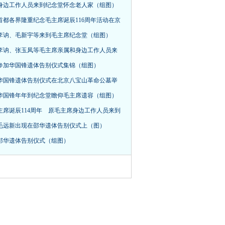
身边工作人员来到纪念堂怀念老人家（组图）
首都各界隆重纪念毛主席诞辰116周年活动在京
，李讷、毛新宇等来到毛主席纪念堂（组图）
李讷、张玉凤等毛主席亲属和身边工作人员来
参加华国锋遗体告别仪式集锦（组图）
华国锋遗体告别仪式在北京八宝山革命公墓举
华国锋年年到纪念堂瞻仰毛主席遗容（组图）
主席诞辰114周年 原毛主席身边工作人员来到
毛远新出现在邵华遗体告别仪式上（图）
邵华遗体告别仪式（组图）