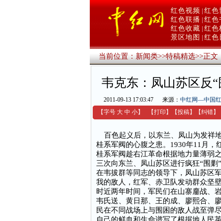
红色视频
红色
|
红色联播
红色
|
红色收藏
红色
|
景区地图
红色
|
当前位置：
新闻类
>>
特稿精选
>>
正文
韦克东：凤山苏区反“
2011-09-13 17:03:47
来源：
中红网—中国
【字号
大
中
小
】
【
打印
】
【
投稿
】
【
纠错
】
百色起义后，以东兰、凤山为发祥地
桂系军阀的心腹之患。1930年11月
桂系军阀趁右江革命根据地力量薄弱
三次向东兰、凤山苏区进行疯狂“围剿
在韦拔群等同志的领导下，凤山苏区军
我的敌人，红军、赤卫队发动群众坚
时近两年时间，军民们在山寨鏖战、
韦氏送、黄日那、王的成、廖熙合、
民在不同战场上与围困的敌人战至弹
自己的鲜血和生命谱写了根据地人民