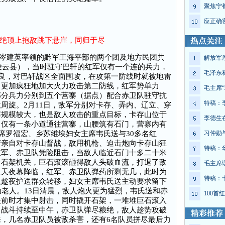
聚焦宁
应正确
绝顶上抱敌跳下悬崖，同归于尽
官岑建英率领的黔军王海平部的两个团及地方民团共
解放军
属凌云县），当时驻守巴轩的红军仅有一个连的兵力，
毛泽东
精良，对巴轩战区全面围攻，在攻第一防线时就被地雷
，更加疯狂地加大火力攻击第二防线，红军势单力
毛主席“
部分兵力分别到五个营寨（据点）配合赤卫队驻守抗
特稿：
周旋。2月11日，敌军分别对卡存、弄内、辽立、穿
寨规模较大，也是敌人攻击的重点目标，卡存山位于
李德生
，仅有一条小道通往营寨，山腰筑有石门，营寨内有
主席罗福宏、乡苏维埃妇女主席韦氏送与30多名红
习仲勋
斋亲自对卡存山督战，敌用机枪、迫击炮向卡存山狂
特稿：
红军、赤卫队凭险阻击，当敌人临近石门十多二十米
出石架机关，巨石滚滚砸得敌人头破血流，打退了敌
毛主席
二天夜幕降临，红军、赤卫队弹药所剩无几，此时为
特稿：
队趁夜护送群众转移，妇女主席韦氏送主动要求留下
幼老人。13日清晨，敌人炮火更为猛烈，韦氏送和赤
100
眼前时才集中射击，同时撬开石架，一堆堆巨石滚入
，战斗持续至中午，赤卫队弹尽粮绝，敌人趁势攻破
，几名赤卫队员被敌杀害，还有6名队员拼尽最后力