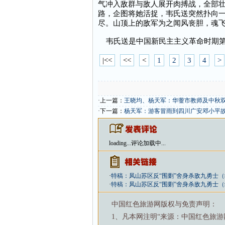
气冲入敌群与敌人展开肉搏战，全部
路，企图将她活捉，韦氏送突然扑向
尽。山顶上的敌军为之闻风丧胆，魂
韦氏送是中国新民主主义革命时期第
|<<
<<
<
1
2
3
4
>
·上一篇：
王晓均、杨天军：华蓥市教师及中秋
·下一篇：
杨天军：游客冒雨到四川广安邓小平
loading...
评论加载中...
·
特稿：凤山苏区反“围剿”舍身杀敌九勇士
·
特稿：凤山苏区反“围剿”舍身杀敌九勇士
中国红色旅游网版权与免责声明：
1、凡本网注明“来源：中国红色旅