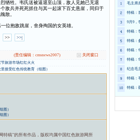
壮烈牺牲。韦氏送被逼退至山顶，敌人见她已无退
毛主席
一个敌兵并死死抓住与其一起滚下百丈悬崖，同归于
特稿：
飞魄散。
9月9
一位抱敌跳崖，舍身殉国的女英雄。
特稿：
>>
>>|
特稿：
特稿：
(责任编辑：cmsnews2007)
关闭窗口
特稿：
双节旅游市场红红火火
纪念毛
故里接受红色传统教育（组图）
特稿：
特稿：
（组图）
（组图）
游网特稿”的所有作品，版权均属中国红色旅游网所