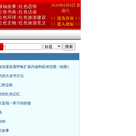
2026年8月8日 星
领袖故事
红色恋情
|
期六
红色书画
红色访谈
|
红色环球
红色旅游建设
|
红色文物
红色旅游意义
|
：
游深度发展呼唤扩展内涵和延伸范围（组图）
的四大读书方法
工阎宝航
里的红色记忆
军是我一辈子的骄傲
油
鱼钩
征故事