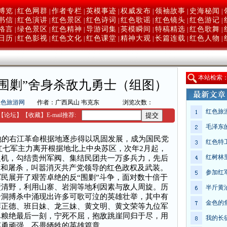
博览
红色网群
作者专栏
英模事迹
权威发布
领袖故事
史海秘闻
|
|
|
|
|
|
|
书信
红色演讲
红色景区
红色诗词
红色歌谣
红色镜头
红色游记
|
|
|
|
|
|
|
格言
绿色景区
红色精神
导游词集
英模瞬间
特稿精选
红色歌舞
|
|
|
|
|
|
|
日历
红色影视
红色文化
红色课堂
精神大观
长篇连载
红色人物
|
|
|
|
|
|
|
本
站检索
围剿”舍身杀敌九勇士（组图）
红色旅游网
作者：广西凤山 韦克东
浏览次数：
红色旅
【
论坛
】
【收藏】
E-mail推荐:
毛泽东
的右江革命根据地逐步得以巩固发展，成为国民党
红色特
，红七军主力离开根据地北上中央苏区，次年2月起，
红树林
之机，勾结贵州军阀、集结民团共一万多兵力，先后
”和屠杀，叫嚣消灭共产党领导的红色政权及武装。
参加红
民展开了艰苦卓绝的反“围剿”斗争，面对数十倍于
壁清野，利用山寨、岩洞等地利因素与敌人周旋。历
半斤黄
岩洞搏杀中涌现出许多可歌可泣的英雄壮举，其中有
金色的
廖正德、班日妹、龙三妹、黄文明、黄文荣等九位军
尽粮绝最后一刻，宁死不屈，抱敌跳崖同归于尽，用
我的长
英勇顽强、不畏牺牲的英雄篇章。