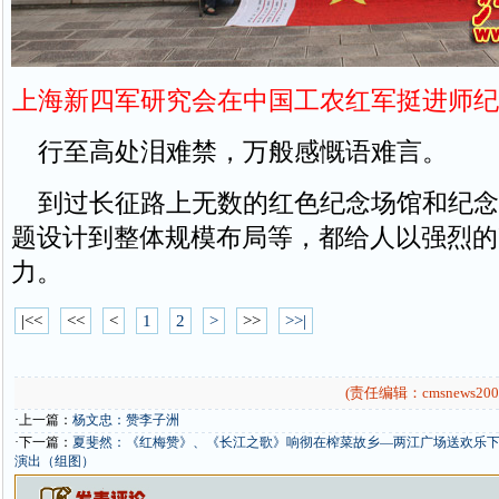
上海新四军研究会在中国工农红军挺进师纪
行至高处泪难禁，万般感慨语难言。
到过长征路上无数的红色纪念场馆和纪念
题设计到整体规模布局等，都给人以强烈的
力。
|<<
<<
<
1
2
>
>>
>>|
(责任编辑：cmsnews200
·上一篇：
杨文忠：赞李子洲
·下一篇：
夏斐然：《红梅赞》、《长江之歌》响彻在榨菜故乡—两江广场送欢乐下基
演出（组图）