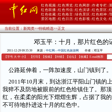
红色视频
红色博览
红色网群
作者专栏
|
|
|
|
红色联播
红色书信
红色演讲
红色景区
|
|
|
|
红色收藏
红色格言
绿色景区
红色精神
|
|
|
|
景区地图
红色日历
红色影视
红色文化
|
|
|
|
当前位置：
新闻类
>>
特稿精选
>>
正文
邓玉平：十月，那片红色的
2011-12-29 09:35:39
来源：
中红网—中国红色旅游网
作者：邓玉平
【字号
大
中
小
】
【
打印
】
【
投稿
】
【
纠错
】
【
论坛
】
【收藏】
E-mail推荐:
公路延伸着，一阵加速度，山门镇到了。
2011年10月末，到达浙江平阳山门镇的
我猝不及防地被眼前的红色给镇住了。那顶
红，在柔柔的阳光下熠熠生辉，占据了我的
不可待地扑进这十月的红色中。