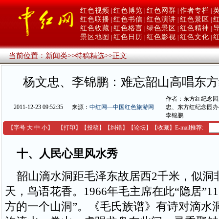
红色视频
红色博览
红色网群
作者专栏
|
|
|
|
红色联播
红色书信
红色演讲
红色景区
|
|
|
|
红色收藏
红色格言
绿色景区
红色精神
|
|
|
|
景区地图
红色日历
红色影视
红色文化
|
|
|
|
当前位置：
新闻类
>>
特稿精选
>>
正文
杨文忠、李锦鹏：难忘韶山高唱东方
作者：东方红纪念园
2011-12-23 09:52:35
来源：
中红网—中国红色旅游网
忠、东方红纪念园办
李锦鹏
【字号
大
中
小
】
【
打印
】
【
投稿
】
【
纠错
】
【
论坛
】
【收藏】
E-mail推荐:
十、人民心里风水秀
韶山滴水洞距毛泽东故居西2千米，似洞
天，鸟语花香。1966年毛主席在此“隐居”1
方的一个山洞”。《毛氏族谱》有诗对滴水