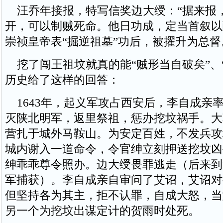
汪乔年接报，特写信奖边大绶：“据来报
开，可以制贼死命。他日功成，定当首叙以
崇祯皇帝表“掘逆祖墓”功后，被擢升为总督
挖了闯王祖坟就真的能“贼形当自破矣”、
历史给了这样的回答：
1643年，起义军攻占西安后，李自成亲
灭陕北明军，返里祭祖，惩办挖坟祸手。大
营扎于城外马鞍山。为安定百姓，不发兵攻
城内谢入一道命令，令官绅立刻押送挖坟凶
绅乖乖尊令照办。边大绶畏罪逃走（后来到
军捕获）。李自成亲自审问了艾诏，艾诏对
但坚持各为其主，拒不认罪，自成大怒，当
另一个为挖坟出谋定计的贺雨时处死。