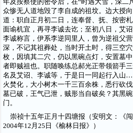
年及按察使的密令后，在“时遇大雪，深二
众惨无人道地毁了李自成的祖坟。边大授向
道：职自正月初二日，连奉督、抚、按密札
面谕机宜，再寻李诚去讫；至初八日，艾诏
李诚称言，伊系李逆同里人，曾为逆祖父营
深，不记其祖葬处，当时开土时，得三空穴
枚，因填其二穴，仍以黑碗点灯，安置墓中
者即贼祖也。职随唤练总郝光正带领箭手三
名及艾诏、李诚等，于是日一同起行入山…
火焚化，大小树木一千三百余株，悉行砍伐
墓已破，王气已泄，贼形当自破矣？其黑碗
门。
崇祯十五年正月十四塘报（安明文：《闯
2004年12月25日《榆林日报》）