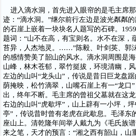
进入滴水洞，首先进入眼帘的是毛主席那
迹：“滴水洞。”继尔前行左边是波光粼粼
的石崖上嵌着一块块名人题写的石碑。195
题词：“山不在高，有宝则名。水不在深，
苔异，人杰地灵。……”陈毅、叶剑英、郭
的感情赞美了韶山的风水。滴水洞周围是海拔
山峰，林木苍郁，翠竹挺拔，环境清幽，风
左边的山叫“龙头山”，传说是昔日巨龙盘
荫掩映，松竹滴翠，山嘴石崖上有一“龙口
出，终年不断。毛主席的曾祖父墓就在这龙
右边的山叫“虎歇坪”，山上辟有一小坪，坪
亭”，传说昔时曾有老虎在此歇息。毛泽东
座山上。清乾隆年间举人戴九为《毛氏族谱
来之笔，天才的预言：“湘之西有韶山，山