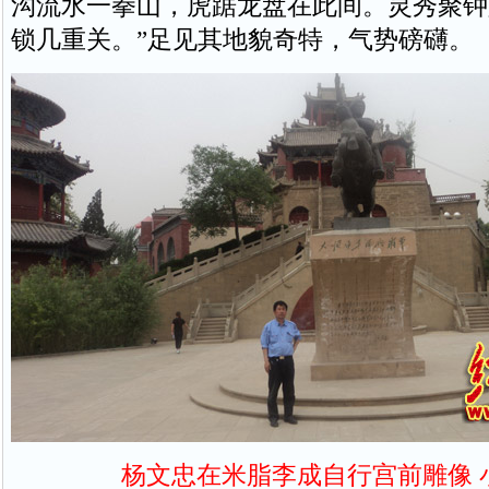
沟流水一拳山，虎踞龙盘在此间。灵秀聚钟
锁几重关。”足见其地貌奇特，气势磅礴。
杨文忠在米脂李成自行宫前雕像 