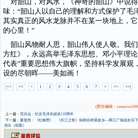
对韶山，对风水，《神奇的韶山》中说得
味：“韶山人以自己的理解和方式保护了毛
其实真正的风水龙脉并不在某一块地上，它
的心里！”
韶山风物耐人思，韶山伟人使人敬。我们
方红》，永远高举毛泽东思想、邓小平理论
代表”重要思想伟大旗帜，坚持科学发展观
设的尽朝晖——美如画！
|<<
<<
<
1
2
3
4
5
6
7
>
>>
>>|
(责任编辑：cmsnews200
·上一篇：
范兴运：纪念毛泽东诞辰118周年
·下一篇：
夏斐然：《红梅赞》、《长江之歌》响彻在榨菜故乡—两江广场送欢乐下基
演出（组图）