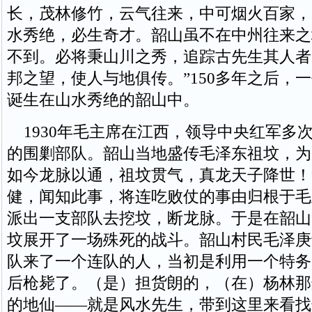
长，茂林修竹，云气往来，中可烟火百家，
水秀绝，必生奇才。韶山虽不在中州往来之
不到。必将秉山川之秀，追踪古先生其人者
邦之望，使人与地俱传。”150多年之后，
诞生在山水秀绝的韶山中。
1930年毛主席在江西，领导中央红军多
的围剿部队。韶山当地盛传毛泽东祖坟，为
如今龙脉以通，祖坟贯气，真龙天子降世！
健，闻知此事，将连吃败仗的事由归根于毛
派出一支部队去挖坟，断龙脉。于是在韶山
坟展开了一场殊死的战斗。韶山村民毛泽庚
队来了一个连队的人，当初是利用一个特务
后枪毙了。（是）担货朗的，（在）杨林那
的地仙——就是风水先生，带到这里来看找