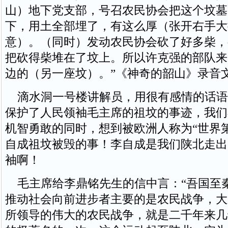
山）地下党支部，号召农民协会把这个坟墓
下，用土全部埋了，有这么厚（张开右手大
意）。（同时）发动农民协会砍了好多柴，
把砍得柴堆在了坟上。所以许克强的部队来
边的（另一座坟）。”《神奇的韶山》录音
滴水洞一号楼讲解员，用很有感情的话语
保护了人民领袖毛主席的祖坟的事迹，我们
机智勇敢的同时，想到被欧洲人称为“世界第
自成祖坟被毁的事！李自成是我们陕北走出
袖啊！
毛主席给李鼎铭先生的信中言：“吾国至
推动社会向前进步者主要的是农民战争，大
所领导的伟大的农民战争，就是二千年来几