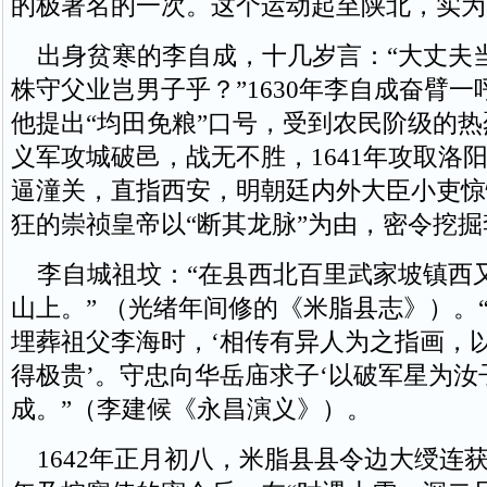
的极著名的一次。这个运动起至陕北，实为
出身贫寒的李自成，十几岁言：“大丈夫
株守父业岂男子乎？”1630年李自成奋臂
他提出“均田免粮”口号，受到农民阶级的
义军攻城破邑，战无不胜，1641年攻取洛
逼潼关，直指西安，明朝廷内外大臣小吏惊
狂的崇祯皇帝以“断其龙脉”为由，密令挖
李自城祖坟：“在县西北百里武家坡镇西
山上。” （光绪年间修的《米脂县志》）。
埋葬祖父李海时，‘相传有异人为之指画，
得极贵’。守忠向华岳庙求子‘以破军星为汝
成。”（李建候《永昌演义》）。
1642年正月初八，米脂县县令边大绶连