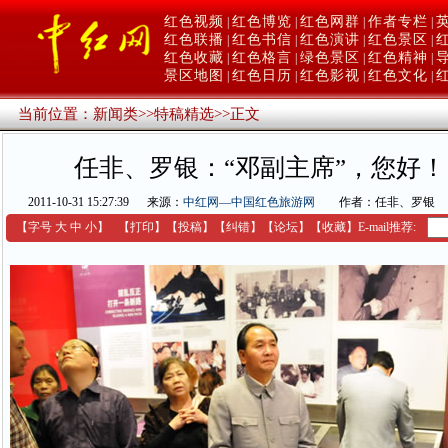
红色视频
红色博览
红色网群
作者专栏
|
|
|
|
红色联播
红色书信
红色演讲
红色景区
|
|
|
|
红色收藏
红色格言
绿色景区
红色精神
|
|
|
|
景区地图
红色日历
红色影视
红色文化
|
|
|
|
当前位置：
新闻类
>>
特稿精选
>>
正文
任非、罗银：“邓副主席”，您好
2011-10-31 15:27:39
来源：
中红网—中国红色旅游网
作者：任非、罗银
【字号
大
中
小
】
【
打印
】
【
投稿
】
【
纠错
】
【
论坛
】
【收藏】
E-mail推荐: