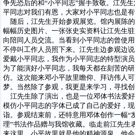
争先恐后的和“小平同志”握手致敬。江先生
平同志对我们有恩，大家对小平同志也是有
随后，江先生开始参观展览。馆内展陈的
幅幅历史图片、一张张史实资料让江先生驻
向陪同人员交流。当看到小平同志的曾使用
不停叫工作人员照下来。江先生边参观边说
爱戴小平同志，我作为小平同志的特型演员
为了能演好小平同志，我每天都在刻苦的研
仿。这次能来邓小平故里瞻仰、拜访伟人可
梦。当然除了参观，我更是来学习，寻找创
江先生除了演出，也是一位邓体书法爱好
模仿小平同志的字体已成了自己的爱好，现
诣。参观结束前，还特意用邓体创作一幅“
理”书法作品赠与我馆收藏。临走前江先生
来这里，小平故里就是他的精神源泉，他会