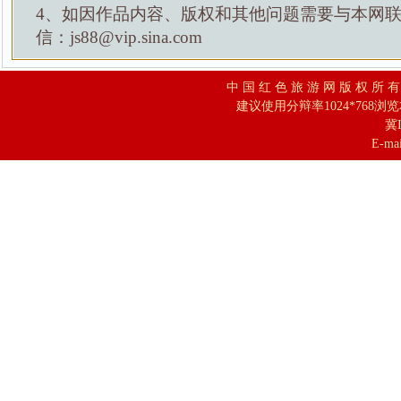
4、如因作品内容、版权和其他问题需要与本网
信：js88@vip.sina.com
中 国 红 色 旅 游 网 版 权 所 
建议使用分辩率1024*768浏
冀I
E-mai