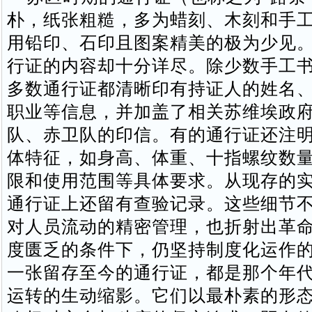
朴，纸张粗糙，多为蜡刻、木刻和手
用铅印、石印且图案精美的极为少见
行证的内容却十分详尽。除少数手工
多数通行证都清晰印有持证人的姓名
职业等信息，并加盖了相关苏维埃政
队、赤卫队的印信。有的通行证还注
体特征，如身高、体重、十指螺纹数
限和使用范围等具体要求。从现存的
通行证上还留有查验记录。这些细节
对人员流动的精密管理，也折射出革
度匮乏的条件下，仍坚持制度化运作
一张留存至今的通行证，都是那个年
运转的生动缩影。它们以最朴素的形