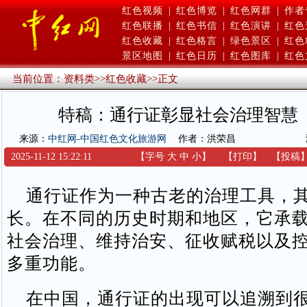
红色视频
|
红色博览
|
红色网群
|
作者
红色联播
|
红色书信
|
红色演讲
|
红色
红色收藏
|
红色格言
|
绿色景区
|
红色
景区地图
|
红色日历
|
红色图库
|
红色
当前位置：
资料类
>>
红色收藏
>>
正文
特稿：通行证彰显社会治理智慧
来源：
中红网-中国红色文化旅游网
作者：洪荣昌
2025-11-12 15:22:11
【字号
大
中
小
】
【
打印
】
【
投稿
通行证作为一种古老的治理工具，其
长。在不同的历史时期和地区，它承
社会治理、维持治安、征收赋税以及
多重功能。
在中国，通行证的出现可以追溯到很