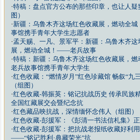
·
特稿：盘点官方公布的那些印章，也让人疑
图）
·
新疆：乌鲁木齐这场红色收藏展，燃动全城
事馆携手青年大学生志愿者
·
孟天赐、一凡、景军平：新疆：乌鲁木齐这
展，燃动全城！——老兵故事
·
特稿：新疆：乌鲁木齐这场红色收藏展，燃
老兵故事馆携手青年大学生
·
红色收藏：“燃情岁月”红色珍藏馆 畅叙“九
（组图）
·
红色收藏-韩振英：铭记抗战历史 传承民族精
全国红藏展交会暨纪念抗
·
红色藏品映抗战，深情缅怀念伟人（组图）
·
红色收藏-彭援军：《彭清一书法信札集》
·
红色收藏-彭援军：把抗战老报纸收藏好利
——“铭记胜利·典藏荣光”抗