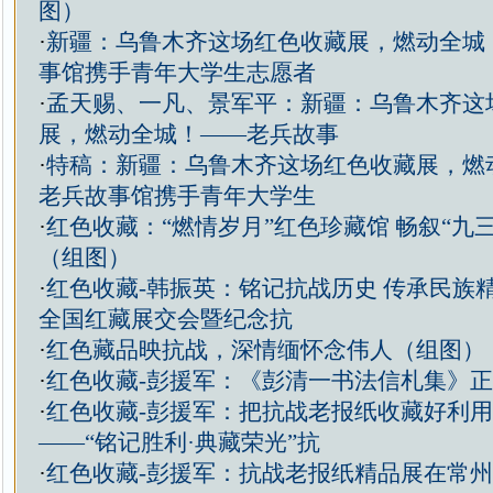
图）
·
新疆：乌鲁木齐这场红色收藏展，燃动全城
事馆携手青年大学生志愿者
·
孟天赐、一凡、景军平：新疆：乌鲁木齐这
展，燃动全城！——老兵故事
·
特稿：新疆：乌鲁木齐这场红色收藏展，燃
老兵故事馆携手青年大学生
·
红色收藏：“燃情岁月”红色珍藏馆 畅叙“九
（组图）
·
红色收藏-韩振英：铭记抗战历史 传承民族精
全国红藏展交会暨纪念抗
·
红色藏品映抗战，深情缅怀念伟人（组图）
·
红色收藏-彭援军：《彭清一书法信札集》
·
红色收藏-彭援军：把抗战老报纸收藏好利
——“铭记胜利·典藏荣光”抗
·
红色收藏-彭援军：抗战老报纸精品展在常