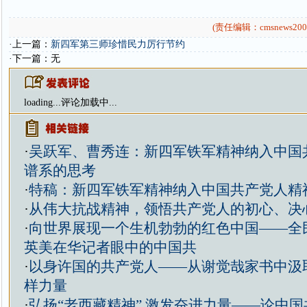
(责任编辑：cmsnews200
·上一篇：
新四军第三师珍惜民力厉行节约
·下一篇：无
loading...
评论加载中...
·
吴跃军、曹秀连：新四军铁军精神纳入中国
谱系的思考
·
特稿：新四军铁军精神纳入中国共产党人精
·
从伟大抗战精神，领悟共产党人的初心、决
·
向世界展现一个生机勃勃的红色中国——全
英美在华记者眼中的中国共
·
以身许国的共产党人——从谢觉哉家书中汲
样力量
·
弘扬“老西藏精神” 激发奋进力量——论中