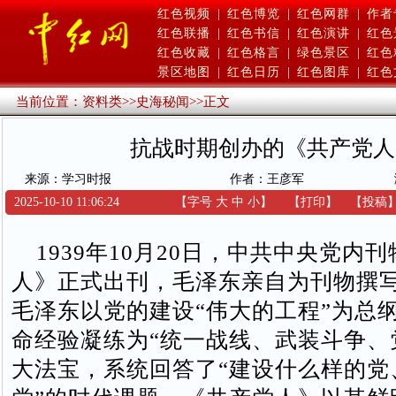
红色视频
|
红色博览
|
红色网群
|
作者
红色联播
|
红色书信
|
红色演讲
|
红色
红色收藏
|
红色格言
|
绿色景区
|
红色
景区地图
|
红色日历
|
红色图库
|
红色
当前位置：
资料类
>>
史海秘闻
>>
正文
抗战时期创办的《共产党人
来源：学习时报
作者：王彦军
2025-10-10 11:06:24
【字号
大
中
小
】
【
打印
】
【
投稿
1939年10月20日，中共中央党内
人》正式出刊，毛泽东亲自为刊物撰
毛泽东以党的建设“伟大的工程”为总
命经验凝练为“统一战线、武装斗争、
大法宝，系统回答了“建设什么样的党